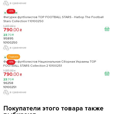
в сравнение
-40%
в наличии
Фигурки футболистов TOP FOOTBALL STARS - Набор The Football
Stars Collection 1 10100250
1 317
.
00
₴
790
.
00
₴
23
.
70
₴
95895
10100250
в сравнение
Подарок
в наличии
Фигурки футболистов Национальная Сборная Украины TOP
-40%
FOOTBALL STARS Collection 2 10100251
1 317
.
00
₴
790
.
00
₴
23
.
70
₴
96258
10100251
в сравнение
Покупатели этого товара также