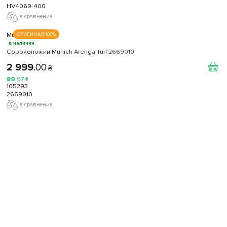
HV4069-400
в сравнение
Munich
ОРИГИНАЛ 100%
в наличии
Сороконожки Munich Arenga Turf 2669010
2 999
.
00
₴
89
.
97
₴
105293
2669010
в сравнение