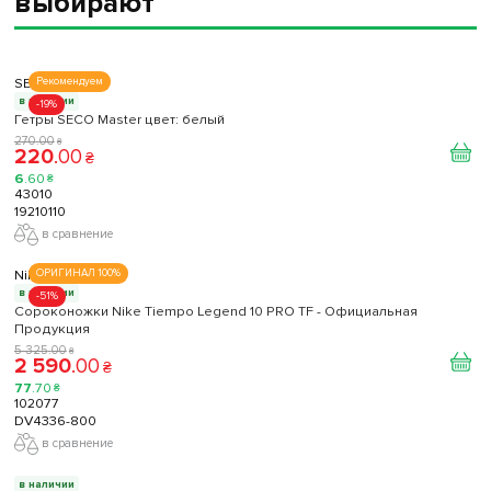
выбирают
SECO
Рекомендуем
в наличии
-19%
Гетры SECO Master цвет: белый
270
.
00
₴
220
.
00
₴
6
.
60
₴
43010
19210110
в сравнение
Nike
ОРИГИНАЛ 100%
в наличии
-51%
Сороконожки Nike Tiempo Legend 10 PRO TF - Официальная
Продукция
5 325
.
00
₴
2 590
.
00
₴
77
.
70
₴
102077
DV4336-800
в сравнение
в наличии