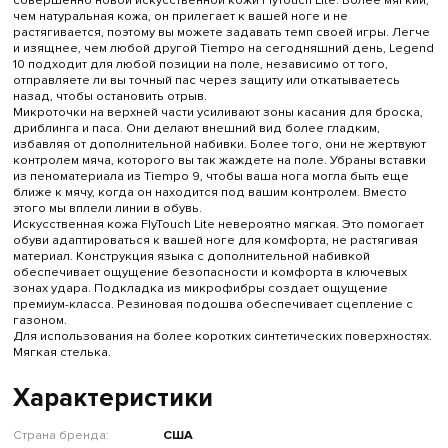
совершенно новой искусственной кожи FlyTouch Lite. Более мягкий,
чем натуральная кожа, он прилегает к вашей ноге и не
растягивается, поэтому вы можете задавать темп своей игры. Легче
и изящнее, чем любой другой Tiempo на сегодняшний день, Legend
10 подходит для любой позиции на поле, независимо от того,
отправляете ли вы точный пас через защиту или откатываетесь
назад, чтобы остановить отрыв.
Микроточки на верхней части усиливают зоны касания для броска,
дриблинга и паса. Они делают внешний вид более гладким,
избавляя от дополнительной набивки. Более того, они не жертвуют
контролем мяча, которого вы так жаждете на поле. Убраны вставки
из пеноматериала из Tiempo 9, чтобы ваша нога могла быть еще
ближе к мячу, когда он находится под вашим контролем. Вместо
этого мы вплели линии в обувь.
Искусственная кожа FlyTouch Lite невероятно мягкая. Это помогает
обуви адаптироваться к вашей ноге для комфорта, не растягивая
материал. Конструкция языка с дополнительной набивкой
обеспечивает ощущение безопасности и комфорта в ключевых
зонах удара. Подкладка из микрофибры создает ощущение
премиум-класса. Резиновая подошва обеспечивает сцепление с
газоном.
Для использования на более коротких синтетических поверхностях.
Мягкая стелька.
Характеристики
Страна бренда:
США