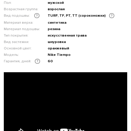
Пол:
мужской
Возрастная группа:
взрослая
Вид подошвы:
TURF, TF, PT, TT (сороконожки)
?
?
Материал верха:
синтетика
Материал подошвы:
резина
Тип покрытия:
искусственная трава
Вид застежки:
шнуровка
Основной цвет:
оранжевый
Модель:
Nike Tiempo
Гарантия, дней:
60
?