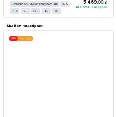
5 469
.
00
₴
Сомневаюсь, нужна консультация
37.5
164
.
07
₴
39.5
41
43.5
45
46
Мы Вам подобрали
-11%
ОРИГИНАЛ 100%