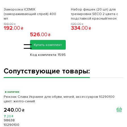
Заморозка ICEMIX
Набор фишек (20 шт) для
(замораживающий спрей) 400
тренировки SECO 2 цвета с
мл
подставкой красный/неон
198
.
00
420
.
00
₴
₴
192
.
00
334
.
00
₴
₴
526
.
00
₴
=
Купить комплект
Код комплекта:
1595
Сопутствующие товары:
в наличии
Рюкзак Слава Украине для обуви, мячей, аксессуаров 10290100
цвет: желто-синий
240
.
00
₴
7
.
20
₴
98638
10290100