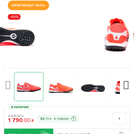
ОРИГИНАЛ 100%
-49%
в наличии
3 519
.
00
₴
1 790
.
00
?
53
.
70
₴
₴