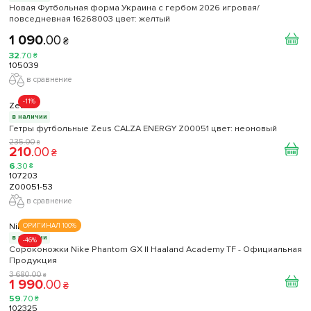
Новая Футбольная форма Украина с гербом 2026 игровая/
повседневная 16268003 цвет: желтый
1 090
.
00
₴
32
.
70
₴
105039
в сравнение
-11%
Zeus
в наличии
Гетры футбольные Zeus CALZA ENERGY Z00051 цвет: неоновый
235
.
00
₴
210
.
00
₴
6
.
30
₴
107203
Z00051-53
в сравнение
Nike
ОРИГИНАЛ 100%
в наличии
-46%
Сороконожки Nike Phantom GX II Haaland Academy TF - Официальная
Продукция
3 680
.
00
₴
1 990
.
00
₴
59
.
70
₴
102325