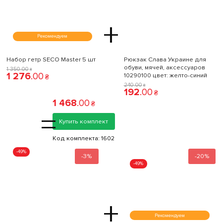
+
Рекомендуем
Набор гетр SECO Master 5 шт
Рюкзак Слава Украине для
обуви, мячей, аксессуаров
1 350
.
00
₴
1 276
.
00
10290100 цвет: желто-синий
₴
240
.
00
₴
192
.
00
₴
1 468
.
00
₴
=
Купить комплект
Код комплекта:
1602
-49%
-3%
-20%
-49%
+
Рекомендуем