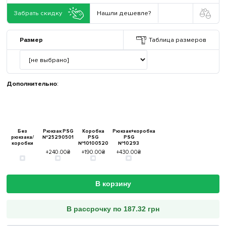
Забрать скидку
Нашли дешевле?
Размер
Таблица размеров
Дополнительно
:
Без
Рюкзак PSG
Коробка
Рюкзак+коробка
рюкзака/
№25290501
PSG
PSG
коробки
№10100520
№10293
+240.00₴
+190.00₴
+430.00₴
В корзину
В рассрочку по 187.32 грн