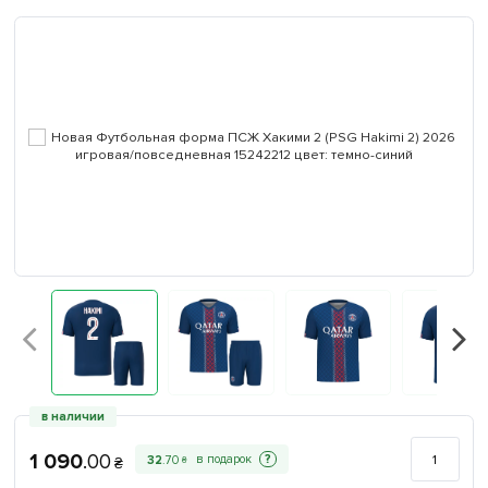
в наличии
1 090
.
00
?
32
.
70
₴
₴