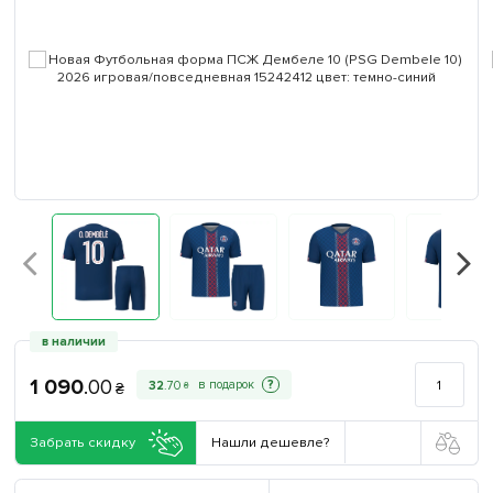
в наличии
1 090
.
00
?
32
.
70
₴
₴
Забрать скидку
Нашли дешевле?