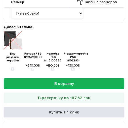
Размер
Таблица размеров
Дополнительно
:
Без
Рюкзак PSG
Коробка
Рюкзак+коробка
рюкзака/
№25290501
PSG
PSG
коробки
№10100520
№10293
+240.00₴
+190.00₴
+430.00₴
В корзину
В рассрочку по 187.32 грн
Купить в 1 клик