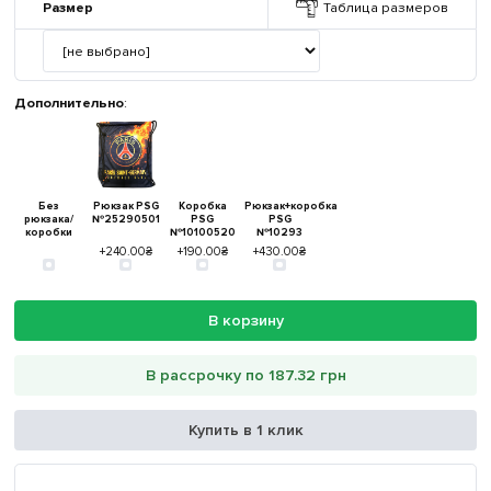
Размер
Таблица размеров
Дополнительно
:
Без
Рюкзак PSG
Коробка
Рюкзак+коробка
рюкзака/
№25290501
PSG
PSG
коробки
№10100520
№10293
+240.00₴
+190.00₴
+430.00₴
В корзину
В рассрочку по 187.32 грн
Купить в 1 клик