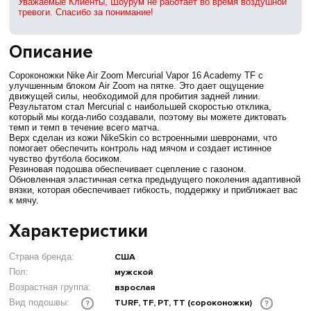
Уважаемые Клиенты, Шоурум не работает во время воздушной
тревоги. Спасибо за понимание!
Описание
Сороконожки Nike Air Zoom Mercurial Vapor 16 Academy TF с
улучшенным блоком Air Zoom на пятке. Это дает ощущение
движущей силы, необходимой для пробития задней линии.
Результатом стал Mercurial с наибольшей скоростью отклика,
который мы когда-либо создавали, поэтому вы можете диктовать
темп и темп в течение всего матча.
Верх сделан из кожи NikeSkin со встроенными шевронами, что
помогает обеспечить контроль над мячом и создает истинное
чувство футбола босиком.
Резиновая подошва обеспечивает сцепление с газоном.
Обновленная эластичная сетка предыдущего поколения адаптивной
вязки, которая обеспечивает гибкость, поддержку и приближает вас
к мячу.
Характеристики
Страна бренда:
США
Пол:
мужской
Возрастная группа:
взрослая
TURF, TF, PT, TT (сороконожки)
Вид подошвы:
?
?