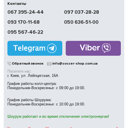
Контакты
Быстрая
067 395-24-44
097 037-28-28
доставка
093 170-11-68
050 636-51-00
Обмен | Возвращение
в течение 14 дней
095 567-46-22
Работаем
без выходных
Магазины
в Киеве
Обратный звонок
info@soccer-shop.com.ua
Посетите нас:
г. Киев, ул. Лейпцигская, 16А
График работы колл-центра:
Понедельник-Воскресенье: с 09:00 до 19:00.
График работы Шоурума:
Понедельник-Воскресенье: с 10:00 до 19:00.
Шоурум работает и во время отключения электроэнергии!