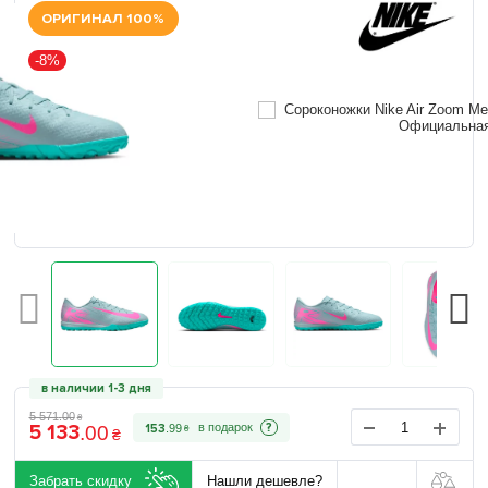
ОРИГИНАЛ 100%
-8%
в наличии 1-3 дня
5 571
.
00
₴
5 133
?
153
.
99
.
00
₴
₴
Забрать скидку
Нашли дешевле?