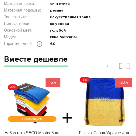
Материал верха:
синтетика
Материал подошвы:
резина
Тип покрытия:
искусственная трава
Вид застежки:
шнуровка
Основной цвет:
голубой
Модель:
Nike Mercurial
60
Гарантия, дней:
?
Вместе дешевле
‹
›
-8%
-5%
-20%
-8%
+
Рекомендуем
Набор гетр SECO Master 5 шт
Рюкзак Слава Украине для