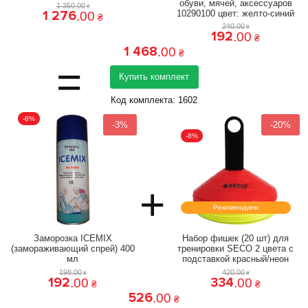
обуви, мячей, аксессуаров
1 350
.
00
₴
1 276
10290100 цвет: желто-синий
.
00
₴
240
.
00
₴
192
.
00
₴
1 468
.
00
₴
=
Купить комплект
Код комплекта:
1602
-8%
-3%
-20%
-8%
+
Рекомендуем
Заморозка ICEMIX
Набор фишек (20 шт) для
(замораживающий спрей) 400
тренировки SECO 2 цвета с
мл
подставкой красный/неон
198
.
00
420
.
00
₴
₴
192
334
.
00
.
00
₴
₴
526
.
00
₴