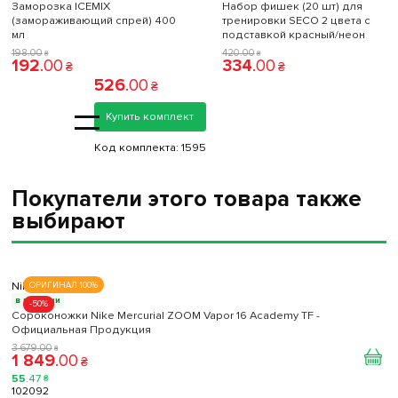
Заморозка ICEMIX
Набор фишек (20 шт) для
(замораживающий спрей) 400
тренировки SECO 2 цвета с
мл
подставкой красный/неон
198
.
00
420
.
00
₴
₴
192
.
00
334
.
00
₴
₴
526
.
00
₴
=
Купить комплект
Код комплекта:
1595
Покупатели этого товара также
выбирают
Nike
ОРИГИНАЛ 100%
в наличии
-50%
Сороконожки Nike Mercurial ZOOM Vapor 16 Academy TF -
Официальная Продукция
3 679
.
00
₴
1 849
.
00
₴
55
.
47
₴
102092