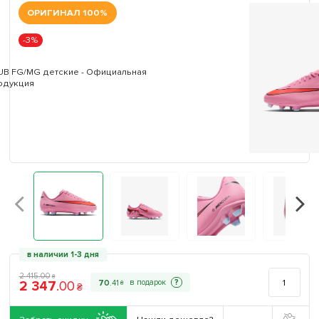
ОРИГИНАЛ 100%
-3%
в наличии 1-3 дня
2 415
.
00
₴
2 347
.
00
?
70
.
41
₴
₴