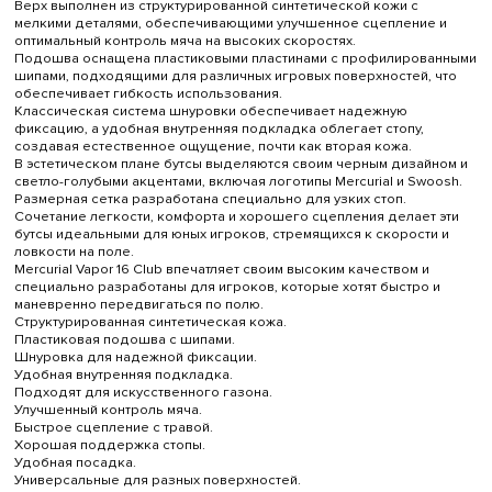
Верх выполнен из структурированной синтетической кожи с
мелкими деталями, обеспечивающими улучшенное сцепление и
оптимальный контроль мяча на высоких скоростях.
Подошва оснащена пластиковыми пластинами с профилированными
шипами, подходящими для различных игровых поверхностей, что
обеспечивает гибкость использования.
Классическая система шнуровки обеспечивает надежную
фиксацию, а удобная внутренняя подкладка облегает стопу,
создавая естественное ощущение, почти как вторая кожа.
В эстетическом плане бутсы выделяются своим черным дизайном и
светло-голубыми акцентами, включая логотипы Mercurial и Swoosh.
Размерная сетка разработана специально для узких стоп.
Сочетание легкости, комфорта и хорошего сцепления делает эти
бутсы идеальными для юных игроков, стремящихся к скорости и
ловкости на поле.
Mercurial Vapor 16 Club впечатляет своим высоким качеством и
специально разработаны для игроков, которые хотят быстро и
маневренно передвигаться по полю.
Структурированная синтетическая кожа.
Пластиковая подошва с шипами.
Шнуровка для надежной фиксации.
Удобная внутренняя подкладка.
Подходят для искусственного газона.
Улучшенный контроль мяча.
Быстрое сцепление с травой.
Хорошая поддержка стопы.
Удобная посадка.
Универсальные для разных поверхностей.