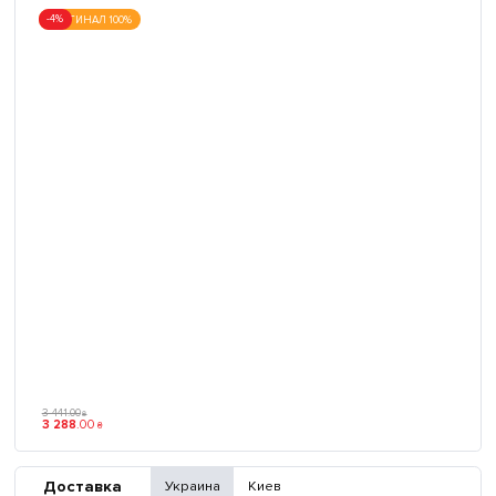
-4%
ОРИГИНАЛ 100%
3 441
.
00
₴
3 288
.
00
₴
Доставка
Украина
Киев