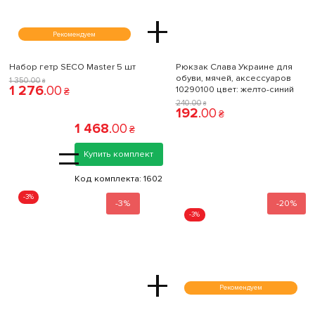
+
Рекомендуем
Набор гетр SECO Master 5 шт
Рюкзак Слава Украине для
обуви, мячей, аксессуаров
1 350
.
00
₴
1 276
.
00
10290100 цвет: желто-синий
₴
240
.
00
₴
192
.
00
₴
1 468
.
00
₴
=
Купить комплект
Код комплекта:
1602
-3%
-3%
-20%
-3%
+
Рекомендуем