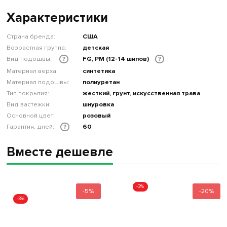
Характеристики
Страна бренда:
США
Возрастная группа:
детская
Вид подошвы:
FG, PM (12-14 шипов)
?
?
Материал верха:
синтетика
Материал подошвы:
полиуретан
Тип покрытия:
жесткий, грунт, искусственная трава
Вид застежки:
шнуровка
Основной цвет:
розовый
Гарантия, дней:
60
?
Вместе дешевле
-3%
-5%
-20%
-3%