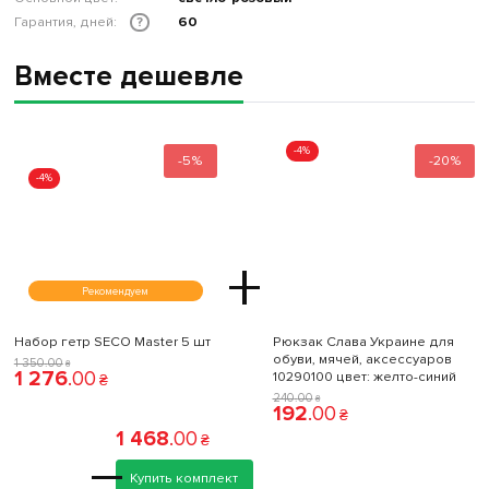
Гарантия, дней:
60
?
Вместе дешевле
-4%
-5%
-20%
-4%
+
Рекомендуем
Набор гетр SECO Master 5 шт
Рюкзак Слава Украине для
обуви, мячей, аксессуаров
1 350
.
00
₴
1 276
.
00
10290100 цвет: желто-синий
₴
240
.
00
₴
192
.
00
₴
1 468
.
00
₴
=
Купить комплект