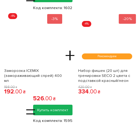
Код комплекта:
1602
-4%
-3%
-20%
-4%
+
Рекомендуем
Заморозка ICEMIX
Набор фишек (20 шт) для
(замораживающий спрей) 400
тренировки SECO 2 цвета с
мл
подставкой красный/неон
198
.
00
420
.
00
₴
₴
192
.
00
334
.
00
₴
₴
526
.
00
₴
=
Купить комплект
Код комплекта:
1595