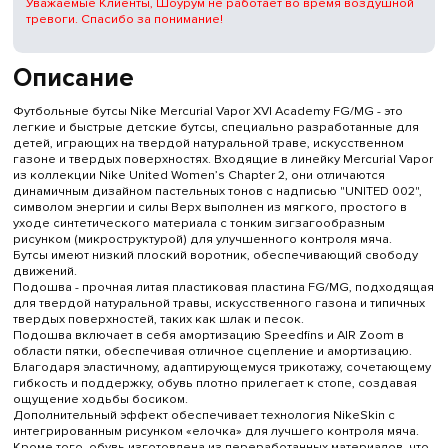
Уважаемые Клиенты, Шоурум не работает во время воздушной
тревоги. Спасибо за понимание!
Описание
Футбольные бутсы Nike Mercurial Vapor XVI Academy FG/MG - это
легкие и быстрые детские бутсы, специально разработанные для
детей, играющих на твердой натуральной траве, искусственном
газоне и твердых поверхностях. Входящие в линейку Mercurial Vapor
из коллекции Nike United Women’s Chapter 2, они отличаются
динамичным дизайном пастельных тонов с надписью "UNITED 002",
символом энергии и силы Верх выполнен из мягкого, простого в
уходе синтетического материала с тонким зигзагообразным
рисунком (микроструктурой) для улучшенного контроля мяча.
Бутсы имеют низкий плоский воротник, обеспечивающий свободу
движений.
Подошва - прочная литая пластиковая пластина FG/MG, подходящая
для твердой натуральной травы, искусственного газона и типичных
твердых поверхностей, таких как шлак и песок.
Подошва включает в себя амортизацию Speedfins и AIR Zoom в
области пятки, обеспечивая отличное сцепление и амортизацию.
Благодаря эластичному, адаптирующемуся трикотажу, сочетающему
гибкость и поддержку, обувь плотно прилегает к стопе, создавая
ощущение ходьбы босиком.
Дополнительный эффект обеспечивает технология NikeSkin с
интегрированным рисунком «елочка» для лучшего контроля мяча.
Кроме того, обувь изготовлена ​​из переработанных материалов, что