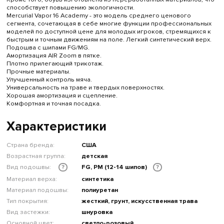
способствует повышению экологичности.
Mercurial Vapor 16 Academy - это модель среднего ценового
сегмента, сочетающая в себе многие функции профессиональных
моделей по доступной цене для молодых игроков, стремящихся к
быстрым и точным движениям на поле. Легкий синтетический верх.
Подошва с шипами FG/MG.
Амортизация AIR Zoom в пятке.
Плотно прилегающий трикотаж.
Прочные материалы.
Улучшенный контроль мяча.
Универсальность на траве и твердых поверхностях.
Хорошая амортизация и сцепление.
Комфортная и точная посадка.
Характеристики
Страна бренда:
США
Возрастная группа:
детская
Вид подошвы:
FG, PM (12-14 шипов)
?
?
Материал верха:
синтетика
Материал подошвы:
полиуретан
Тип покрытия:
жесткий, грунт, искусственная трава
Вид застежки:
шнуровка
Основной цвет:
светло-розовый