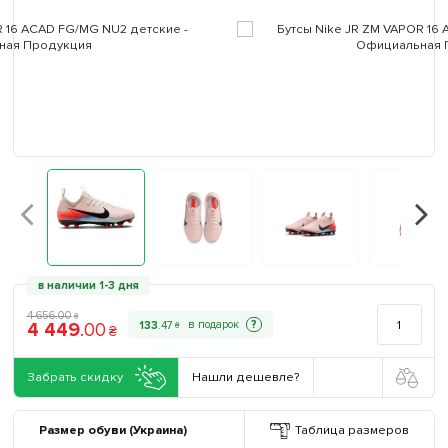
в наличии 1-3 дня
4 656
.
00
₴
4 449
.
00
?
133
.
47
₴
₴
Забрать скидку
Нашли дешевле?
Размер обуви (Украина)
Таблица размеров