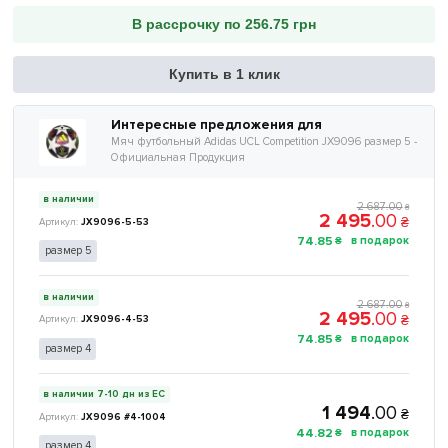
В рассрочку по 256.75 грн
Купить в 1 клик
Интересные предложения для
Мяч футбольный Adidas UCL Competition JX9096 размер 5 -
Официальная Продукция
в наличии
2 687
.
00
₴
2 495
.
00
₴
JX9096-5-53
74
.
85
₴
размер 5
в наличии
2 687
.
00
₴
2 495
.
00
₴
JX9096-4-53
74
.
85
₴
размер 4
в наличии 7-10 дн из ЕС
1 494
.
00
₴
JX9096 #4-1004
44
.
82
₴
размер 4