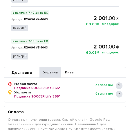
в наличии 7-10 дн из ЕС
2 001
.
00
₴
JX9096 #4-1003
60
.
03
₴
размер 4
в наличии 7-10 дн из ЕС
2 001
.
00
₴
JX9096 #5-1003
60
.
03
₴
размер 5
Доставка
Украина
Киев
Новая почта
бесплатно
Подписка SOCCER Life 365*
Укрпочта
бесплатно
Подписка SOCCER Life 365*
Оплата
Оплата при получении товара, Картой онлайн, Google Pay,
Безналичными для юридических лиц, Безналичный для
физических лиц, PrivatPay, Apple Pay, Кредит, Оплата частями,