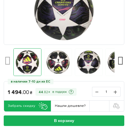
в наличии 7-10 дн из ЕС
1 494
.
00
?
44
.
82
₴
₴
Забрать скидку
Нашли дешевле?
В корзину