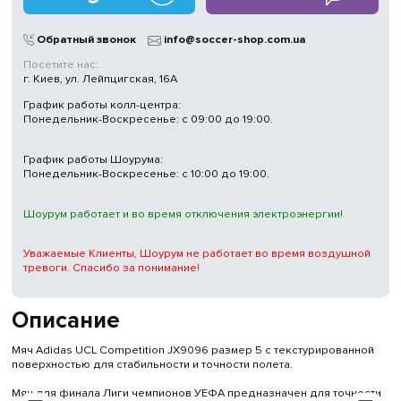
Магазины
в Киеве
Обратный звонок
info@soccer-shop.com.ua
Посетите нас:
г. Киев, ул. Лейпцигская, 16А
График работы колл-центра:
Понедельник-Воскресенье: с 09:00 до 19:00.
График работы Шоурума:
Понедельник-Воскресенье: с 10:00 до 19:00.
Шоурум работает и во время отключения электроэнергии!
Уважаемые Клиенты, Шоурум не работает во время воздушной
тревоги. Спасибо за понимание!
Описание
Мяч Adidas UCL Competition JX9096 размер 5 с текстурированной
поверхностью для стабильности и точности полета.
Мяч для финала Лиги чемпионов УЕФА предназначен для точности