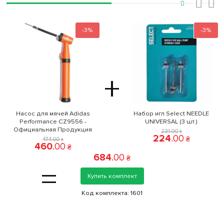
‹
›
-3%
-3%
+
Насос для мячей Adidas
Набор игл Select NEEDLE
Performance CZ9556 -
UNIVERSAL (3 шт.)
Официальная Продукция
231
.
00
₴
224
.
00
₴
474
.
00
₴
460
.
00
₴
684
.
00
₴
=
Купить комплект
Код комплекта:
1601