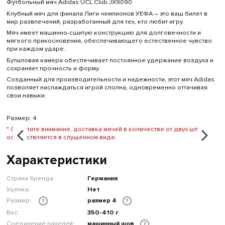
Футбольный мяч Adidas UCL Club JX9090
Клубный мяч для финала Лиги чемпионов УЕФА – это ваш билет в
мир развлечений, разработанный для тех, кто любит игру.
Мяч имеет машинно-сшитую конструкцию для долговечности и
мягкого прикосновения, обеспечивающего естественное чувство
при каждом ударе.
Бутыловая камера обеспечивает постоянное удержание воздуха и
сохраняет прочность и форму.
Созданный для производительности и надежности, этот мяч Adidas
позволяет наслаждаться игрой сполна, одновременно оттачивая
свои навыки.
Размер: 4
* Обратите внимание, доставка мячей в количестве от двух штук
осуществляется в спущенном виде.
Характеристики
Страна бренда:
Германия
Уценка:
Нет
Размер:
размер 4
?
?
Вес:
350-410 г
Соединение панелей:
машинный шов
?