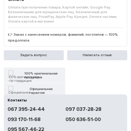
Оплата при получении товара, Картой онлайн, Google Pay,
Безналичными для юридических лиц, Безналичный для
физических лиц, PrivatPay, Apple Pay, Кредит, Оплата частями,
Оплата картой в магазине.
👉 Заказ с нанесением номеров, фамилий, логотипов — 100%
предоплата.
Задать вопрос
Написать отзыв
100% оригинальная
продукция
Официальная
гарантия
Контакты
Быстрая
067 395-24-44
097 037-28-28
доставка
093 170-11-68
050 636-51-00
Обмен | Возвращение
в течение 14 дней
095 567-46-22