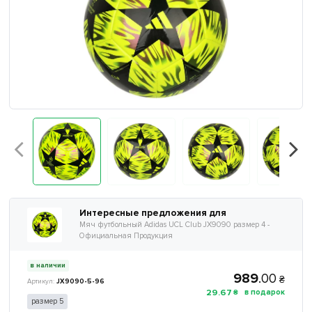
Интересные предложения для
Мяч футбольный Adidas UCL Club JX9090 размер 4 -
Официальная Продукция
в наличии
989
.
00
₴
JX9090-5-96
29
.
67
₴
размер 5