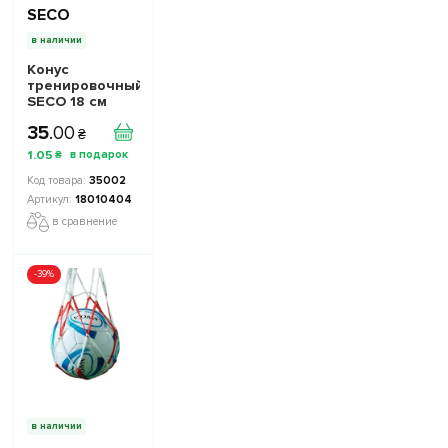
SECO
в наличии
Конус
тренировочный
SECO 18 см
цвет: желтый
35
.
00
₴
1
.
05
₴
35002
18010404
в сравнение
-39%
в наличии