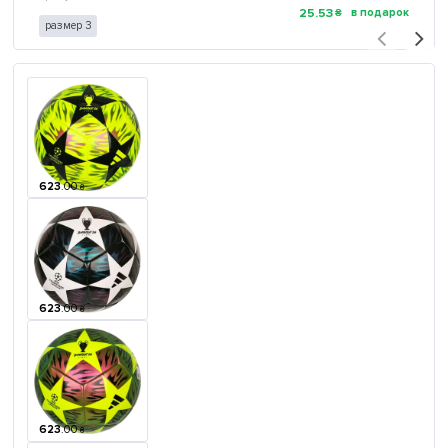
25
.
53
₴
размер 3
623
.
00
₴
623
.
00
₴
623
.
00
₴