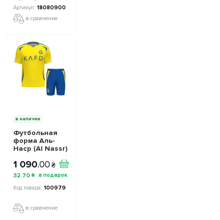
18080900
в сравнение
в наличии
Футбольная
форма Аль-
Наср (Al Nassr)
2024-2025
1 090
.
00
игровая/
₴
повседневная
32
.
70
₴
15228503 цвет:
желтый
100979
в сравнение