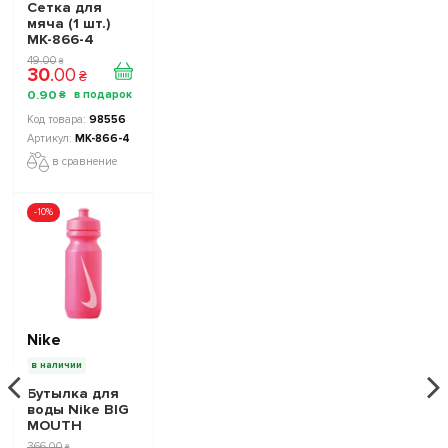
Сетка для
мяча (1 шт.)
МК-866-4
49
.
00
₴
30
.
00
₴
0
.
90
₴
98556
МК-866-4
в сравнение
-10%
Nike
в наличии
Бутылка для
воды Nike BIG
MOUTH
BOTTLE 2.0 22
366
.
00
₴