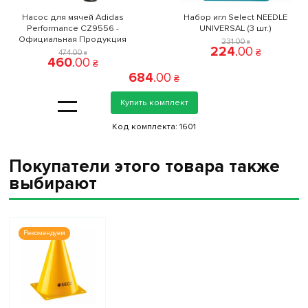
Насос для мячей Adidas
Набор игл Select NEEDLE
Performance CZ9556 -
UNIVERSAL (3 шт.)
Официальная Продукция
231
.
00
₴
224
.
00
₴
474
.
00
₴
460
.
00
₴
684
.
00
₴
=
Купить комплект
Код комплекта:
1601
Покупатели этого товара также
выбирают
Рекомендуем