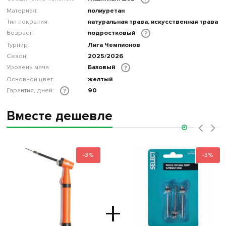
Материал:
полиуретан
Тип покрытия:
натуральная трава, искусственная трава
Возраст:
подростковый
?
Турнир:
Лига Чемпионов
Сезон:
2025/2026
Уровень мяча:
Базовый
?
Основной цвет:
желтый
Гарантия, дней:
90
?
Вместе дешевле
‹
›
-3%
-3%
+