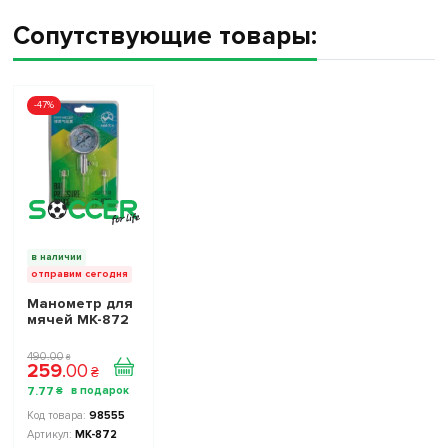
Сопутствующие товары:
-47%
в наличии
отправим сегодня
Манометр для
мячей МК-872
490
.
00
₴
259
.
00
₴
7
.
77
₴
98555
МК-872