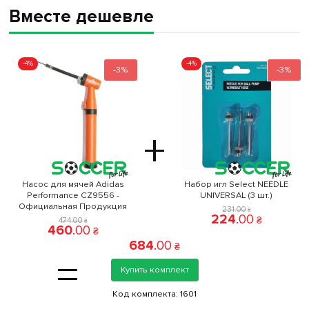
Вместе дешевле
-4%
-4%
-3%
-3%
+
Насос для мячей Adidas
Набор игл Select NEEDLE
Performance CZ9556 -
UNIVERSAL (3 шт.)
Официальная Продукция
231
.
00
₴
224
.
00
₴
474
.
00
₴
460
.
00
₴
684
.
00
₴
=
Купить комплект
Код комплекта:
1601