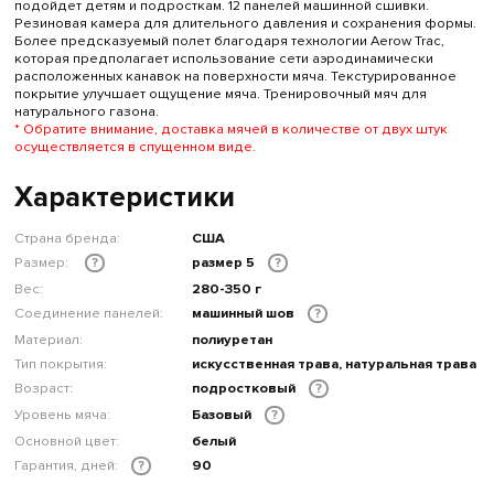
подойдет детям и подросткам. 12 панелей машинной сшивки.
Резиновая камера для длительного давления и сохранения формы.
Более предсказуемый полет благодаря технологии Aerow Trac,
которая предполагает использование сети аэродинамически
расположенных канавок на поверхности мяча. Текстурированное
покрытие улучшает ощущение мяча. Тренировочный мяч для
натурального газона.
* Обратите внимание, доставка мячей в количестве от двух штук
осуществляется в спущенном виде.
Характеристики
Страна бренда:
США
Размер:
размер 5
?
?
Вес:
280-350 г
Соединение панелей:
машинный шов
?
Материал:
полиуретан
Тип покрытия:
искусственная трава, натуральная трава
Возраст:
подростковый
?
Уровень мяча:
Базовый
?
Основной цвет:
белый
Гарантия, дней:
90
?