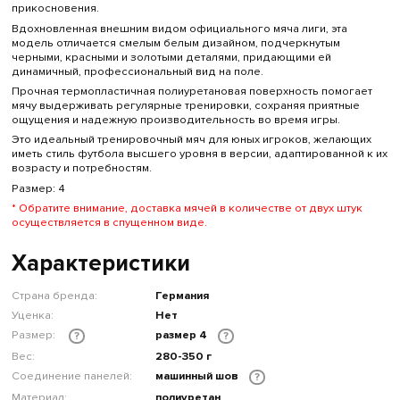
прикосновения.
Вдохновленная внешним видом официального мяча лиги, эта
модель отличается смелым белым дизайном, подчеркнутым
черными, красными и золотыми деталями, придающими ей
динамичный, профессиональный вид на поле.
Прочная термопластичная полиуретановая поверхность помогает
мячу выдерживать регулярные тренировки, сохраняя приятные
ощущения и надежную производительность во время игры.
Это идеальный тренировочный мяч для юных игроков, желающих
иметь стиль футбола высшего уровня в версии, адаптированной к их
возрасту и потребностям.
Размер: 4
* Обратите внимание, доставка мячей в количестве от двух штук
осуществляется в спущенном виде.
Характеристики
Страна бренда:
Германия
Уценка:
Нет
Размер:
размер 4
?
?
Вес:
280-350 г
Соединение панелей:
машинный шов
?
Материал:
полиуретан