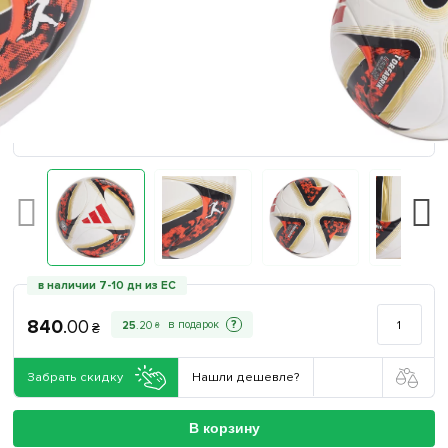
в наличии 7-10 дн из ЕС
840
.
00
?
25
.
20
₴
₴
Забрать скидку
Нашли дешевле?
В корзину