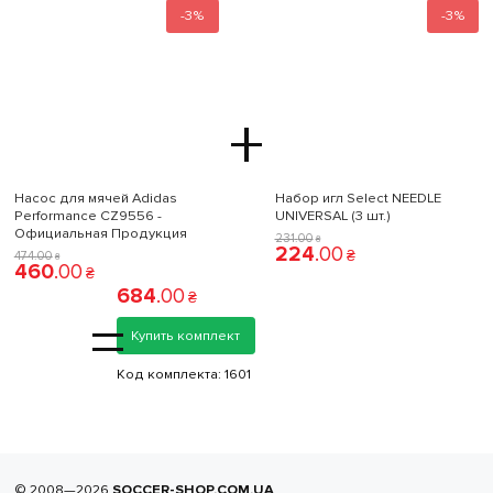
-3%
-3%
+
Насос для мячей Adidas
Набор игл Select NEEDLE
Performance CZ9556 -
UNIVERSAL (3 шт.)
Официальная Продукция
231
.
00
₴
224
.
00
₴
474
.
00
₴
460
.
00
₴
684
.
00
₴
=
Купить комплект
Код комплекта:
1601
© 2008—2026
SOCCER-SHOP.COM.UA