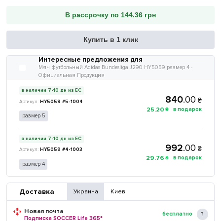
В рассрочку по 144.36 грн
Купить в 1 клик
Интересные предложения для
Мяч футбольный Adidas Bundesliga J290 HY5059 размер 4 -
Официальная Продукция
в наличии 7-10 дн из ЕС
840
.
00
₴
HY5059 #5-1004
25
.
20
₴
размер 5
в наличии 7-10 дн из ЕС
992
.
00
₴
HY5059 #4-1003
29
.
76
₴
размер 4
Доставка
Украина
Киев
Новая почта
бесплатно
Подписка SOCCER Life 365*