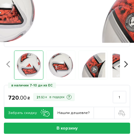
в наличии 7-10 дн из ЕС
720
.
00
?
21
.
60
₴
₴
Забрать скидку
Нашли дешевле?
В корзину