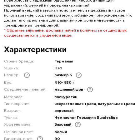
поверхность с надежным ощущением, необходимым для
упражнений, ремней и повседневных матчей.
Прочный внешний материал помогает ему выдерживать частое
использование, сохраняя при этом стабильное прикосновение, что
делает его идеальным для развития контроля и уверенности в
тренировке за тренировкой.
* Обратите внимание, доставка мячей в количестве от двух штук
осуществляется в спущенном виде.
Характеристики
Страна бренда:
Германия
Уценка:
Нет
Размер:
размер 5
?
?
Вес:
410-450 г
Соединение панелей:
машинный шов
?
Материал:
полиуретан
Тип покрытия:
искусственная трава, натуральная трава
Возраст:
взрослый
Турнир:
Чемпионат Германии Bundesliga
Уровень мяча:
Базовый
?
Основной цвет:
белый
Гарантия, дней:
90
?