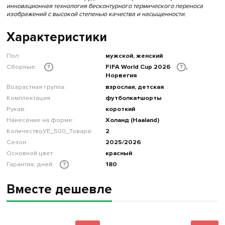
инновационная технология бесконтурного термического переноса
изображений с высокой степенью качества и насыщенности.
Характеристики
Пол:
мужской, женский
Сборные:
FIFA World Cup 2026
,
?
?
Норвегия
Возрастная группа:
взрослая, детская
Комплектация:
футболка+шорты
Рукав:
короткий
Нанесение на форме:
Холанд (Haaland)
КоличествоУЕ_500_Товара:
2
Сезон:
2025/2026
Основной цвет:
красный
Гарантия, дней:
180
?
Вместе дешевле