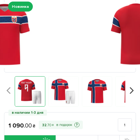
Новинка
в наличии 1-3 дня
1 090
.
00
?
32
.
70
₴
₴