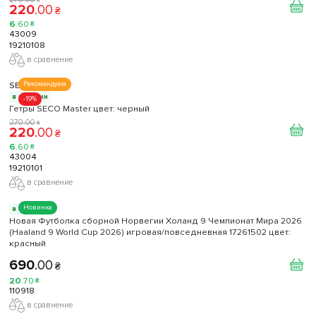
220
.
00
₴
6
.
60
₴
43009
19210108
в сравнение
SECO
Рекомендуем
в наличии
-19%
Гетры SECO Master цвет: черный
270
.
00
₴
220
.
00
₴
6
.
60
₴
43004
19210101
в сравнение
Новинка
в наличии
Новая Футболка сборной Норвегии Холанд 9 Чемпионат Мира 2026
(Haaland 9 World Cup 2026) игровая/повседневная 17261502 цвет:
красный
690
.
00
₴
20
.
70
₴
110918
в сравнение