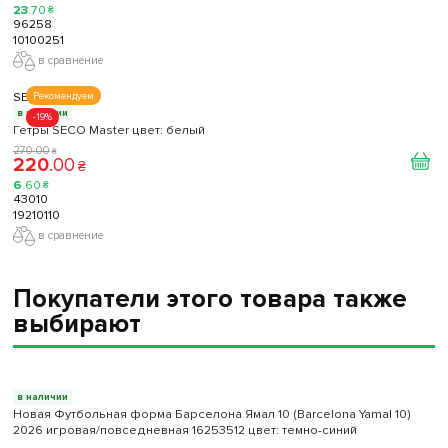
23
.
70
₴
96258
10100251
в сравнение
SECO
Рекомендуем
в наличии
-19%
Гетры SECO Master цвет: белый
270
.
00
₴
220
.
00
₴
6
.
60
₴
43010
19210110
в сравнение
Покупатели этого товара также
выбирают
в наличии
Новая Футбольная форма Барселона Ямал 10 (Barcelona Yamal 10)
2026 игровая/повседневная 16253512 цвет: темно-синий