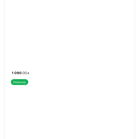
1 090
.
00
₴
Новинка