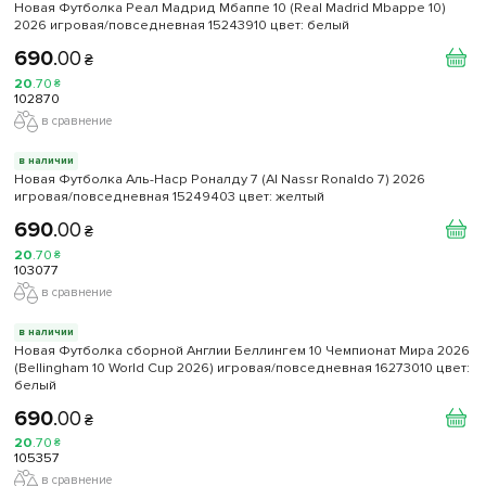
Новая Футболка Реал Мадрид Мбаппе 10 (Real Madrid Mbappe 10)
2026 игровая/повседневная 15243910 цвет: белый
690
.
00
₴
20
.
70
₴
102870
в сравнение
в наличии
Новая Футболка Аль-Наср Роналду 7 (Al Nassr Ronaldo 7) 2026
игровая/повседневная 15249403 цвет: желтый
690
.
00
₴
20
.
70
₴
103077
в сравнение
в наличии
Новая Футболка сборной Англии Беллингем 10 Чемпионат Мира 2026
(Bellingham 10 World Cup 2026) игровая/повседневная 16273010 цвет:
белый
690
.
00
₴
20
.
70
₴
105357
в сравнение