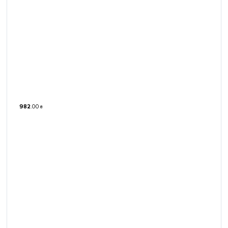
982
.
00
₴