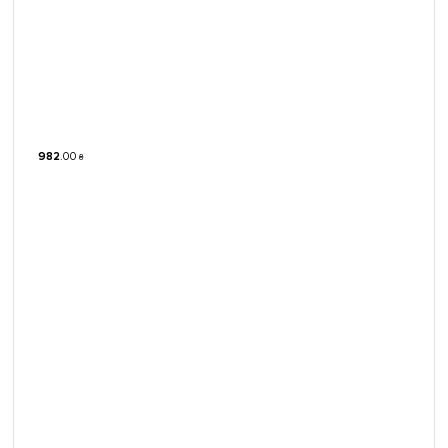
982
.
00
₴