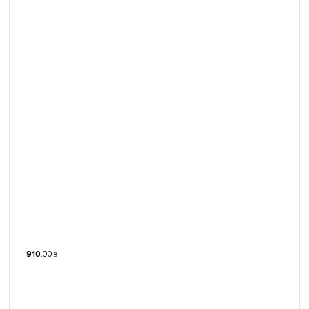
910
.
00
₴