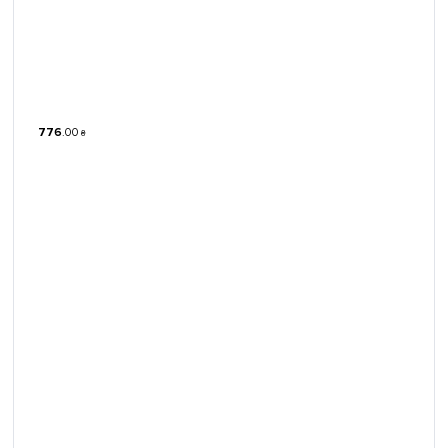
776
.
00
₴