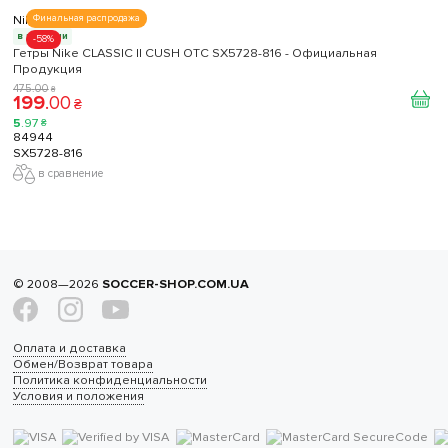
Nike
Финальная распродажа
в наличии
-58%
Гетры Nike CLASSIC II CUSH OTC SX5728-816 - Официальная
Продукция
475
.
00
₴
199
.
00
₴
5
.
97
₴
84944
SX5728-816
в сравнение
© 2008—2026
SOCCER-SHOP.COM.UA
Оплата и доставка
Обмен/Возврат товара
Политика конфиденциальности
Условия и положения