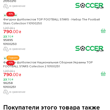
21350210
в сравнение
-40%
в наличии
Фигурки футболистов TOP FOOTBALL STARS - Набор The Football
Stars Collection 1 10100250
1 317
.
00
₴
790
.
00
₴
23
.
70
₴
95895
10100250
в сравнение
Подарок
в наличии
Фигурки футболистов Национальная Сборная Украины TOP
-40%
FOOTBALL STARS Collection 2 10100251
1 317
.
00
₴
790
.
00
₴
23
.
70
₴
96258
10100251
в сравнение
Покупатели этого товара также