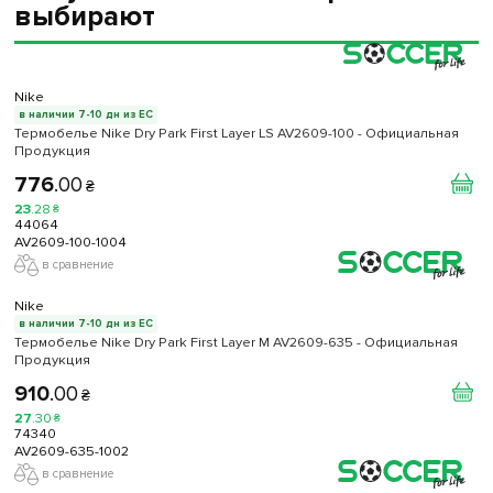
выбирают
Nike
в наличии 7-10 дн из ЕС
Термобелье Nike Dry Park First Layer LS AV2609-100 - Официальная
Продукция
776
.
00
₴
23
.
28
₴
44064
AV2609-100-1004
в сравнение
Nike
в наличии 7-10 дн из ЕС
Термобелье Nike Dry Park First Layer M AV2609-635 - Официальная
Продукция
910
.
00
₴
27
.
30
₴
74340
AV2609-635-1002
в сравнение