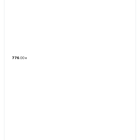
776
.
00
₴