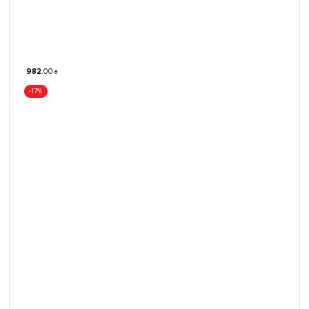
982
.
00
₴
-17%