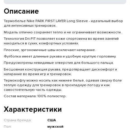
Описание
Термобелье Nike PARK FIRST LAYER Long Sleeve - идеальный выбор
для интенсивных тренировок.
Модель отлично сохраняет тепло и не ограничивает возможности.
Технология Dri-FIT позволяет коже спортсмена во время занятий
находиться в сухих, комфортных условиях.
Плоские, эргономичные швы исключают натирание.
Футболка имеет длинные рукава и удобную круглую горловину.
Предусмотрены невидимые отверстия для большого пальца.
Бесшовная конструкция рукава, предотвращает дискомфорт и
натирание во время игр и тренировок.
Термокофту можно носить как нижнее бельё, одевая сверху боле
теплую одежду для тренировок в прохладную погоду и как
самостоятельную часть одежды.
Состав материала: 100% полиэстер.
Характеристики
Страна бренда:
США
Пол:
мужской