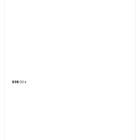
938
.
00
₴