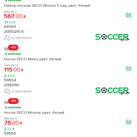
в наличии
Набор носков SECO Wismar 5 пар цвет: белый
810
.
00
₴
567
.
00
₴
17
.
01
₴
64369
21350210-5
в сравнение
-48%
SECO
в наличии
Носки SECO Mainz цвет: белый
220
.
00
₴
115
.
00
₴
3
.
45
₴
59554
21350110
в сравнение
-58%
SECO
в наличии
Носки SECO Wismar цвет: белый
180
.
00
₴
75
.
00
₴
2
.
25
₴
59555