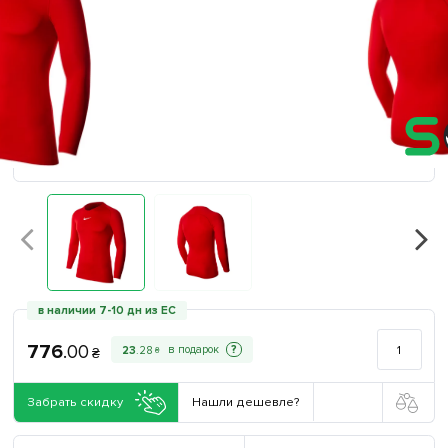
в наличии 7-10 дн из ЕС
776
.
00
?
23
.
28
₴
₴
Забрать скидку
Нашли дешевле?