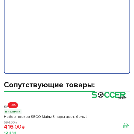
Сопутствующие товары:
-30%
SECO
в наличии
Набор носков SECO Mainz 3 пары цвет: белый
594
.
00
₴
416
.
00
₴
12
.
48
₴