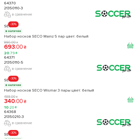
64370
21350110-3
в сравнение
-30%
SECO
в наличии
Набор носков SECO Mainz 5 пар цвет: белый
990
.
00
₴
693
.
00
₴
20
.
79
₴
64371
21350110-5
в сравнение
-30%
SECO
в наличии
Набор носков SECO Wismar 3 пары цвет: белый
488
.
00
₴
340
.
00
₴
10
.
20
₴
64368
21350210-3
в сравнение
-30%
SECO