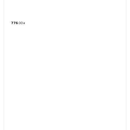
776
.
00
₴