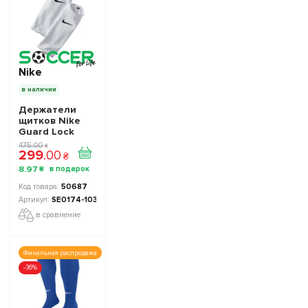
Nike
в наличии
Держатели
щитков Nike
Guard Lock
SE0174-103 -
475
.
00
₴
299
.
00
Официальная
₴
Продукция
8
.
97
₴
50687
SE0174-103
в сравнение
Финальная распродажа
-36%