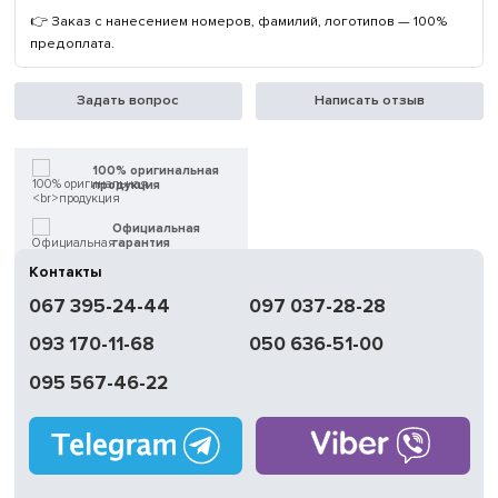
👉 Заказ с нанесением номеров, фамилий, логотипов — 100%
предоплата.
Задать вопрос
Написать отзыв
100% оригинальная
продукция
Официальная
гарантия
Контакты
Быстрая
067 395-24-44
097 037-28-28
доставка
093 170-11-68
050 636-51-00
Обмен | Возвращение
в течение 14 дней
095 567-46-22
Работаем
без выходных
Магазины
в Киеве