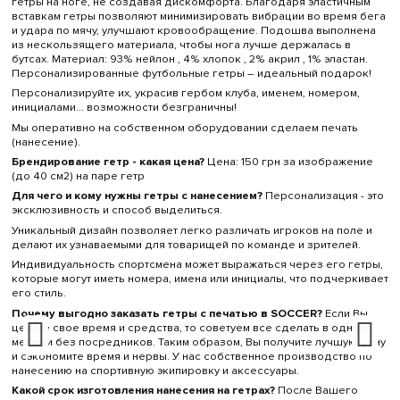
гетры на ноге, не создавая дискомфорта. Благодаря эластичным
вставкам гетры позволяют минимизировать вибрации во время бега
и удара по мячу, улучшают кровообращение. Подошва выполнена
из нескользящего материала, чтобы нога лучше держалась в
бутсах. Материал: 93% нейлон , 4% хлопок , 2% акрил , 1% эластан.
Персонализированные футбольные гетры – идеальный подарок!
Персонализируйте их, украсив гербом клуба, именем, номером,
инициалами... возможности безграничны!
Мы оперативно на собственном оборудовании сделаем печать
(нанесение).
Брендирование гетр - какая цена?
Цена: 150 грн за изображение
(до 40 см
2
) на паре гетр
Для чего и кому нужны гетры с нанесением?
Персонализация - это
эксклюзивность и способ выделиться.
Уникальный дизайн позволяет легко различать игроков на поле и
делают их узнаваемыми для товарищей по команде и зрителей.
Индивидуальность спортсмена может выражаться через его гетры,
которые могут иметь номера, имена или инициалы, что подчеркивает
его стиль.
Почему выгодно заказать гетры с печатью в SOCCER?
Если Вы
цените свое время и средства, то советуем все сделать в одном
месте и без посредников. Таким образом, Вы получите лучшую цену
и сэкономите время и нервы. У нас собственное производство по
нанесению на спортивную экипировку и аксессуары.
Какой срок изготовления нанесения на гетрах?
После Вашего