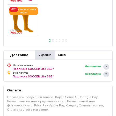
799
.
00
₴
-17%
печать текста, лого на
гетрах
957
.
00
₴
799
.
00
₴
Доставка
Украина
Киев
Новая почта
бесплатно
Подписка SOCCER Life 365*
Укрпочта
бесплатно
Подписка SOCCER Life 365*
Оплата
Оплата при получении товара, Картой онлайн, Google Pay,
Безналичными для юридических лиц, Безналичный для
физических лиц, PrivatPay, Apple Pay, Кредит, Оплата частями,
Оплата картой в магазине.