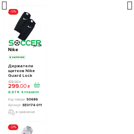
-37%
Nike
в наличии
Держатели
щитков Nike
Guard Lock
SE0174-011 -
475
.
00
₴
299
.
00
Официальная
₴
Продукция
8
.
97
₴
50686
SE0174-011
в сравнение
-37%