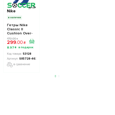
Nike
в наличии
Гетры Nike
Classic II
Cushion Over-
the-Calf
470
.
00
₴
299
.
00
SX5728-463 -
₴
Официальная
8
.
97
₴
Продукция
53128
SX5728-463
в сравнение