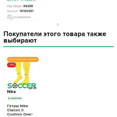
STARS
Collection 2
96258
10100251
10100251
в сравнение
Покупатели этого товара также
выбирают
Финальная распродажа
-36%
Nike
в наличии
Гетры Nike
Classic II
Cushion Over-