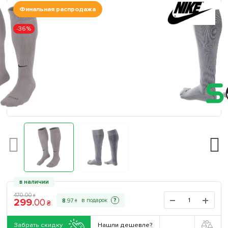
Финальная распродажа
-36%
в наличии
470
.
00
₴
299
.
00
?
8
.
97
₴
₴
Забрать скидку
Нашли дешевле?