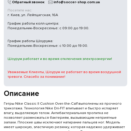
Обратный звонок
info@soccer-shop.com.ua
Посетите нас:
г. Киев, ул. Лейпцигская, 16А
График работы колл-центра:
Понедельник-Воскресенье: с 09:00 до 19:00.
График работы Шоурума:
Понедельник-Воскресенье: с 10:00 до 19:00.
Шоурум работает и во время отключения электроэнергии!
Уважаемые Клиенты, Шоурум не работает во время воздушной
тревоги. Спасибо за понимание!
Описание
Гетры Nike Classic II Cushion Over-the-Calf выполнены из прочного
трикотажа. Технология Nike Dri-FIT впитывает и быстро испаряет
влагу, выделяемую телом. Антибактериальная пропитка не
позволяет размножаться бактериям, вызывающим неприятные
запахи. Плоские швы исключают натирание пальцев ног. Модель
имеет широкую, эластичную резинку, которая надежно удерживает