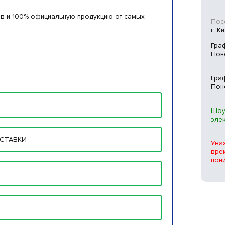
в и 100% официальную продукцию от самых
Посе
г. К
Гра
Пон
Гра
Пон
Шоу
эле
СТАВКИ
Ува
вре
пон