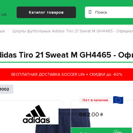
Каталог товаров
ные
Шорты футбольные Adidas Tiro 21 Sweat M GH4465 - Официа
das Tiro 21 Sweat M GH4465 - О
БЕСПЛАТНАЯ ДОСТАВКА SOCCER Life + СКИДКИ до -60%
1002
Нет в наличии
682
.
00
₴