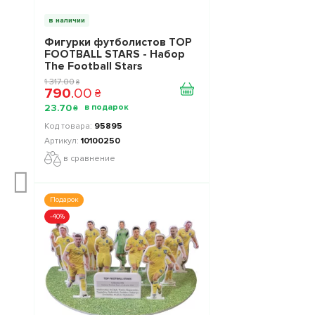
в наличии
Фигурки футболистов TOP
FOOTBALL STARS - Набор
The Football Stars
Collection 1 10100250
1 317
.
00
₴
790
.
00
₴
23
.
70
₴
95895
10100250
в сравнение
Подарок
-40%