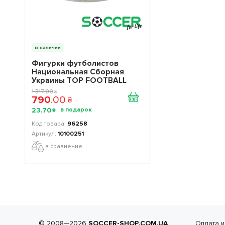
в наличии
Фигурки футболистов
Национальная Сборная
Украины TOP FOOTBALL
STARS Collection 2 10100251
1 317
.
00
₴
790
.
00
₴
23
.
70
₴
96258
10100251
в сравнение
© 2008—2026
SOCCER-SHOP.COM.UA
Оплата и