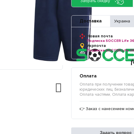
Забрать скидку
Доставка
Украина
Новая почта
Подписка SOCCER Life 3
Укрпочта
Подписка SOCCER Life 3
Оплата
Оплата при получении товар
юридических лиц, Безналичны
Оплата частями, Оплата кар
👉 Заказ с нанесением ном
Задать вопрос