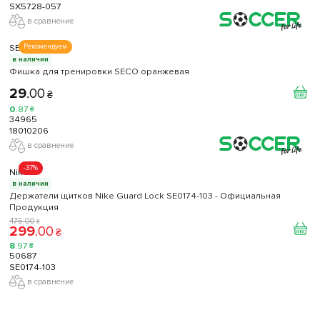
SX5728-057
в сравнение
SECO
Рекомендуем
в наличии
Фишка для тренировки SECO оранжевая
29
.
00
₴
0
.
87
₴
34965
18010206
в сравнение
-37%
Nike
в наличии
Держатели щитков Nike Guard Lock SE0174-103 - Официальная
Продукция
475
.
00
₴
299
.
00
₴
8
.
97
₴
50687
SE0174-103
в сравнение