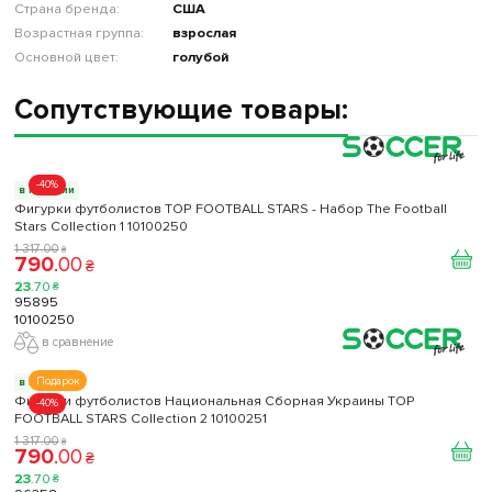
Страна бренда:
США
Возрастная группа:
взрослая
Основной цвет:
голубой
Сопутствующие товары:
-40%
в наличии
Фигурки футболистов TOP FOOTBALL STARS - Набор The Football
Stars Collection 1 10100250
1 317
.
00
₴
790
.
00
₴
23
.
70
₴
95895
10100250
в сравнение
Подарок
в наличии
Фигурки футболистов Национальная Сборная Украины TOP
-40%
FOOTBALL STARS Collection 2 10100251
1 317
.
00
₴
790
.
00
₴
23
.
70
₴