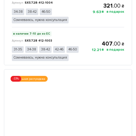
SX5728-412-1004
321
.
00
₴
9
.
63
34-38
38-42
46-50
₴
Сомневаюсь, нужна консультация
в наличии 7-10 дн из ЕС
SX5728 412-1003
407
.
00
₴
12
.
21
31-35
34-38
38-42
42-46
46-50
₴
Сомневаюсь, нужна консультация
-33%
Финальная распродажа