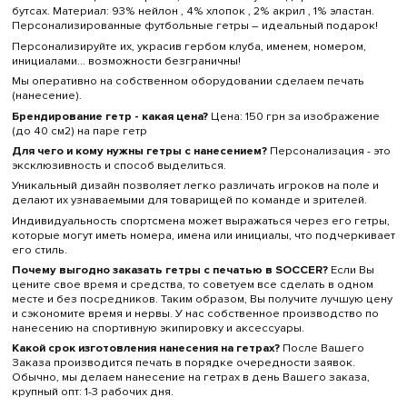
бутсах. Материал: 93% нейлон , 4% хлопок , 2% акрил , 1% эластан.
Персонализированные футбольные гетры – идеальный подарок!
Персонализируйте их, украсив гербом клуба, именем, номером,
инициалами... возможности безграничны!
Мы оперативно на собственном оборудовании сделаем печать
(нанесение).
Брендирование гетр - какая цена?
Цена: 150 грн за изображение
(до 40 см
2
) на паре гетр
Для чего и кому нужны гетры с нанесением?
Персонализация - это
эксклюзивность и способ выделиться.
Уникальный дизайн позволяет легко различать игроков на поле и
делают их узнаваемыми для товарищей по команде и зрителей.
Индивидуальность спортсмена может выражаться через его гетры,
которые могут иметь номера, имена или инициалы, что подчеркивает
его стиль.
Почему выгодно заказать гетры с печатью в SOCCER?
Если Вы
цените свое время и средства, то советуем все сделать в одном
месте и без посредников. Таким образом, Вы получите лучшую цену
и сэкономите время и нервы. У нас собственное производство по
нанесению на спортивную экипировку и аксессуары.
Какой срок изготовления нанесения на гетрах?
После Вашего
Заказа производится печать в порядке очередности заявок.
Обычно, мы делаем нанесение на гетрах в день Вашего заказа,
крупный опт: 1-3 рабочих дня.