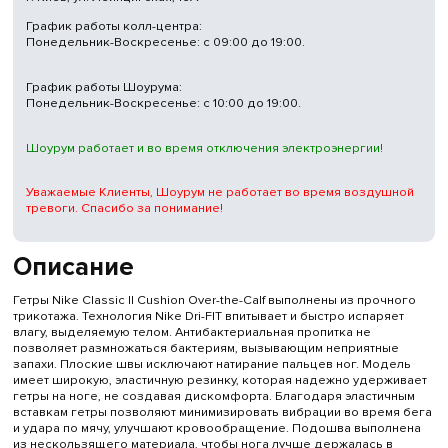
График работы колл-центра:
Понедельник-Воскресенье: с 09:00 до 19:00.
График работы Шоурума:
Понедельник-Воскресенье: с 10:00 до 19:00.
Шоурум работает и во время отключения электроэнергии!
Уважаемые Клиенты, Шоурум не работает во время воздушной
тревоги. Спасибо за понимание!
Описание
Гетры Nike Classic II Cushion Over-the-Calf выполнены из прочного
трикотажа. Технология Nike Dri-FIT впитывает и быстро испаряет
влагу, выделяемую телом. Антибактериальная пропитка не
позволяет размножаться бактериям, вызывающим неприятные
запахи. Плоские швы исключают натирание пальцев ног. Модель
имеет широкую, эластичную резинку, которая надежно удерживает
гетры на ноге, не создавая дискомфорта. Благодаря эластичным
вставкам гетры позволяют минимизировать вибрации во время бега
и удара по мячу, улучшают кровообращение. Подошва выполнена
из нескользящего материала, чтобы нога лучше держалась в