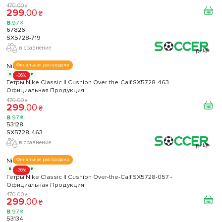
470
.
00
₴
299
.
00
₴
8
.
97
₴
67826
SX5728-719
в сравнение
Nike
Финальная распродажа
в наличии
-36%
Гетры Nike Classic II Cushion Over-the-Calf SX5728-463 -
Официальная Продукция
470
.
00
₴
299
.
00
₴
8
.
97
₴
53128
SX5728-463
в сравнение
Nike
Финальная распродажа
в наличии
-36%
Гетры Nike Classic II Cushion Over-the-Calf SX5728-057 -
Официальная Продукция
470
.
00
₴
299
.
00
₴
8
.
97
₴
53134