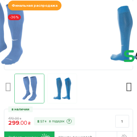
Финальная распродажа
-36%
в наличии
470
.
00
₴
299
.
00
?
8
.
97
₴
₴