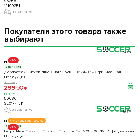
96258
10100251
в сравнение
Покупатели этого товара также
выбирают
-37%
Nike
в наличии
Держатели щитков Nike Guard Lock SE0174-011 - Официальная
Продукция
475
.
00
₴
299
.
00
₴
8
.
97
₴
50686
SE0174-011
в сравнение
Nike
Финальная распродажа
в наличии
-36%
Гетры Nike Classic II Cushion Over-the-Calf SX5728-719 - Официальная
Продукция