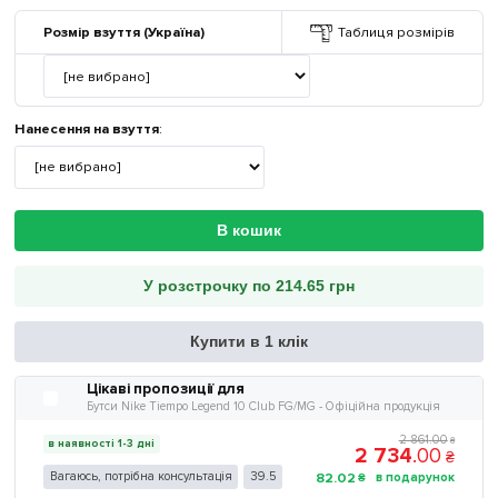
Розмір взуття (Україна)
Таблиця розмірів
Нанесення на взуття
:
В кошик
У розстрочку по 214.65 грн
Купити в 1 клік
Цікаві пропозиції для
Бутси Nike Tiempo Legend 10 Club FG/MG - Офіційна продукція
2 861
.
00
₴
в наявності 1-3 дні
2 734
.
00
₴
Вагаюсь, потрібна консультація
39.5
82
.
02
₴