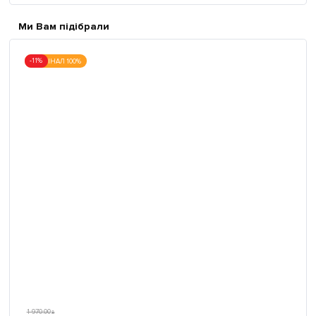
Ми Вам підібрали
-11%
ОРИГІНАЛ 100%
1 970
.
00
₴