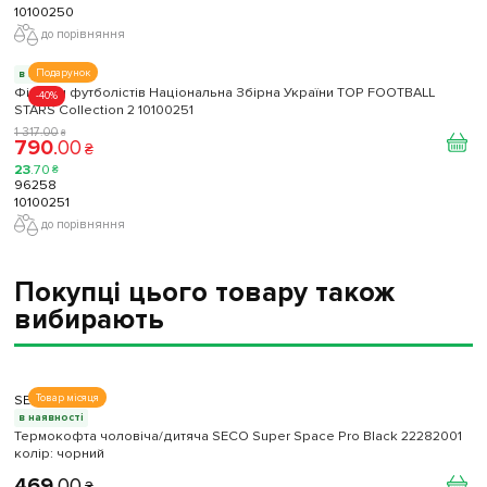
10100250
до порівняння
Подарунок
в наявності
Фігурки футболістів Національна Збірна України TOP FOOTBALL
-40%
STARS Collection 2 10100251
1 317
.
00
₴
790
.
00
₴
23
.
70
₴
96258
10100251
до порівняння
Покупці цього товару також
вибирають
SECO
Товар місяця
в наявності
Термокофта чоловіча/дитяча SECO Super Space Pro Black 22282001
колiр: чорний
469
.
00