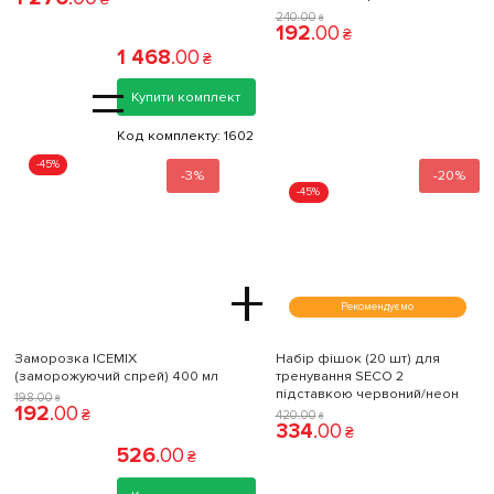
240
.
00
₴
192
.
00
₴
1 468
.
00
₴
=
Купити комплект
Код комплекту:
1602
-45%
-3%
-20%
-45%
+
Рекомендуємо
Заморозка ICEMIX
Набір фішок (20 шт) для
(заморожуючий спрей) 400 мл
тренування SECO 2
підставкою червоний/неон
198
.
00
₴
192
.
00
₴
420
.
00
₴
334
.
00
₴
526
.
00
₴