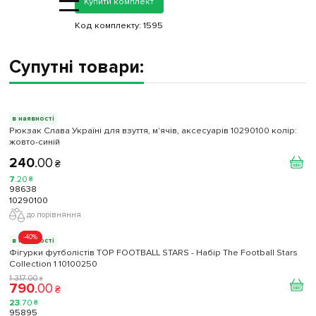
=
Купити комплект
Код комплекту:
1595
Супутні товари:
в наявності
Рюкзак Слава Україні для взуття, м'ячів, аксесуарів 10290100 колiр:
жовто-синій
240
.
00
₴
7
.
20
₴
98638
10290100
до порівняння
-40%
в наявності
Фігурки футболістів TOP FOOTBALL STARS - Набір The Football Stars
Collection 1 10100250
1 317
.
00
₴
790
.
00
₴
23
.
70
₴
95895