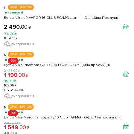
Nike
ОРИГІНАЛ 100%
в наявності
Бутси Nike JR VAPOR 16 CLUB FG/MG дитячі - Офіційна Продукція
2 490
.
00
₴
74
.
70
₴
106655
до порівняння
Nike
ОРИГІНАЛ 100%
в наявності
-52%
Бутси Nike Phantom GX II Club FG/MG - Офіційна продукція
2 475
.
00
₴
1 190
.
00
₴
35
.
70
₴
102087
FJ2557-300
до порівняння
Nike
ОРИГІНАЛ 100%
в наявності
-46%
Бутси Nike Mercurial Superfly 10 Club FG/MG - Офіційна продукція
2 875
.
00
₴
1 549
.
00
₴
46
.
47
₴