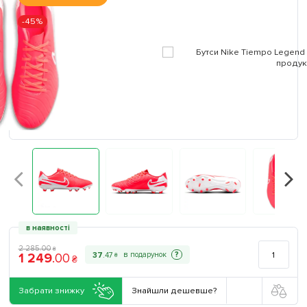
-45%
в наявності
2 285
.
00
₴
1 249
.
00
?
37
.
47
₴
₴
Забрати знижку
Знайшли дешевше?