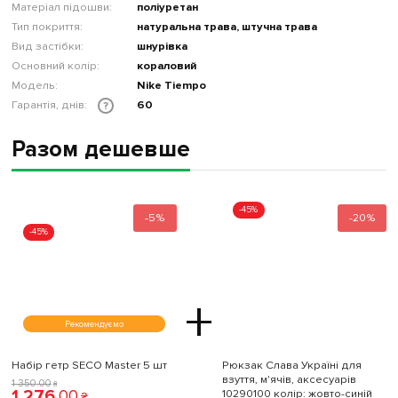
Матеріал підошви:
поліуретан
Тип покриття:
натуральна трава, штучна трава
Вид застібки:
шнурівка
Основний колір:
кораловий
Модель:
Nike Tiempo
Гарантія, днів:
60
?
Разом дешевше
-45%
-5%
-20%
-45%
+
Рекомендуємо
Набір гетр SECO Master 5 шт
Рюкзак Слава Україні для
взуття, м'ячів, аксесуарів
1 350
.
00
₴
1 276
.
00
10290100 колiр: жовто-синій
₴