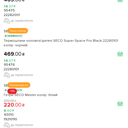
₴
14
.
07
₴
95475
22282001
до порівняння
SECO
Товар місяця
в наявності
Термоштани чоловічі/дитячі SECO Super Space Pro Black 22280101
колiр: чорний
469
.
00
₴
14
.
07
₴
95476
22280101
до порівняння
SECO
Рекомендуємо
в наявності
-19%
Гетри SECO Master колір: білий
270
.
00
₴
220
.
00
₴
6
.
60
₴
43010
19210110
до порівняння