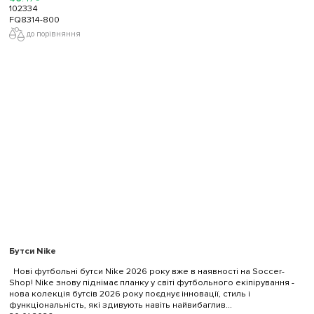
102334
FQ8314-800
до порівняння
Бутси Nike
Нові футбольні бутси Nike 2026 року вже в наявності на Soccer-
Shop! Nike знову піднімає планку у світі футбольного екіпірування -
нова колекція бутсів 2026 року поєднує інновації, стиль і
функціональність, які здивують навіть найвибаглив...