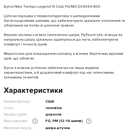
Бутси Nike Tiempo Legend 10 Club FG/MG DV4344-800.
Цілісна підошва з термополіуретану з циліндричними
багатошаровими шипами, що забезпечують ідеальне зчеплення та
обертання на полях зі штучною травою.
Верхня частина з м'якої синтетичної шкіри, FlyTouch Lite, м'якша за
натуральну шкіру, ідеально адаптується до ноги, забезпечуючи
комфорт і точність рухів.
Мікроточки для покращення контакту з м'ячем. Взуття має зручний
крій, що облягає.
Бутси з м'якою устілкою забезпечує не лише відмінні
характеристики, а й додатковий комфорт під час інтенсивних
тренувань та матчів.
Характеристики
Країна бренду:
США
Стать:
чоловіча
Вікова група:
доросла
Вид підошви:
FG, PM (12-14 шипів)
?
?
Матеріал верху:
шкіра штучна