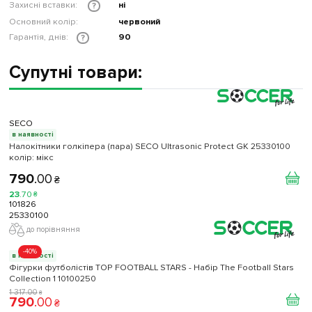
Захисні вставки:
ні
?
Основний колір:
червоний
Гарантія, днів:
90
?
Супутні товари:
SECO
в наявності
Налокітники голкіпера (пара) SECO Ultrasonic Protect GK 25330100
колiр: мікс
790
.
00
₴
23
.
70
₴
101826
25330100
до порівняння
-40%
в наявності
Фігурки футболістів TOP FOOTBALL STARS - Набір The Football Stars
Collection 1 10100250
1 317
.
00
₴
790
.
00
₴