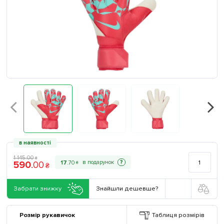
в наявності
1 145
.
00
₴
590
.
00
?
17
.
70
₴
₴
Забрати знижку
Знайшли дешевше?
Розмір рукавичок
Таблиця розмірів