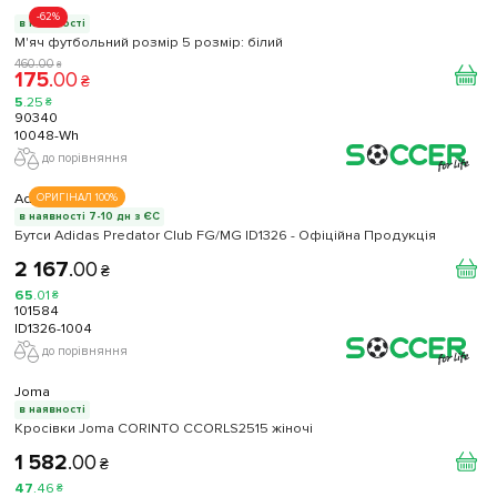
-62%
в наявності
М'яч футбольний розмір 5 розмір: білий
460
.
00
₴
175
.
00
₴
5
.
25
₴
90340
10048-Wh
до порівняння
Adidas
ОРИГІНАЛ 100%
в наявності 7-10 дн з ЄС
Бутси Adidas Predator Club FG/MG ID1326 - Офіційна Продукція
2 167
.
00
₴
65
.
01
₴
101584
ID1326-1004
до порівняння
Joma
в наявності
Кросівки Joma CORINTO CCORLS2515 жіночі
1 582
.
00
₴
47
.
46
₴