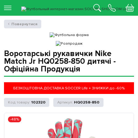
Повернутися
Воротарські рукавички Nike
Match Jr HQ0258-850 дитячі -
Офіційна Продукція
БЕЗКОШТОВНА ДОСТАВКА SOCCER Life + ЗНИЖКИ до -60%
102320
HQ0258-850
-48%