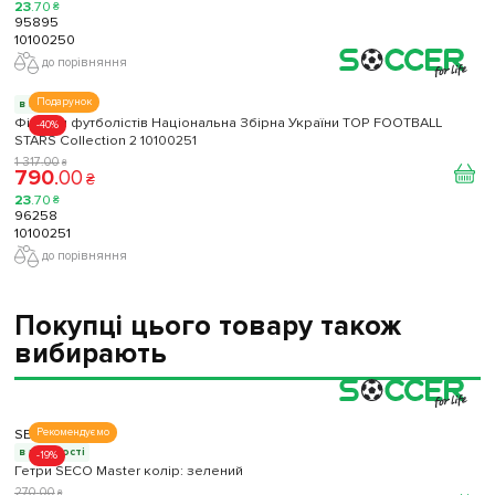
23
.
70
₴
95895
10100250
до порівняння
Подарунок
в наявності
Фігурки футболістів Національна Збірна України TOP FOOTBALL
-40%
STARS Collection 2 10100251
1 317
.
00
₴
790
.
00
₴
23
.
70
₴
96258
10100251
до порівняння
Покупці цього товару також
вибирають
SECO
Рекомендуємо
в наявності
-19%
Гетри SECO Master колір: зелений
270
.
00
₴