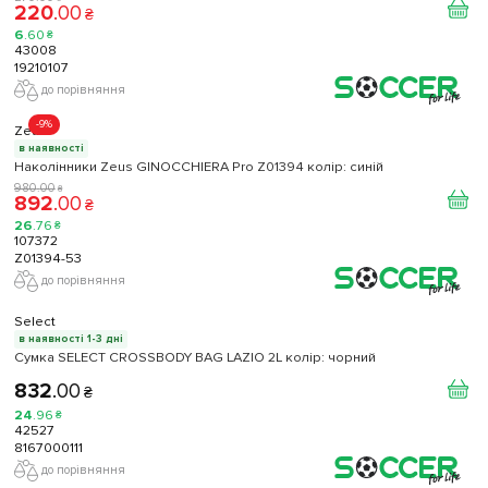
220
.
00
₴
6
.
60
₴
43008
19210107
до порівняння
-9%
Zeus
в наявності
Наколінники Zeus GINOCCHIERA Pro Z01394 колір: синій
980
.
00
₴
892
.
00
₴
26
.
76
₴
107372
Z01394-53
до порівняння
Select
в наявності 1-3 дні
Сумка SELECT CROSSBODY BAG LAZIO 2L колір: чорний
832
.
00
₴
24
.
96
₴
42527
8167000111
до порівняння