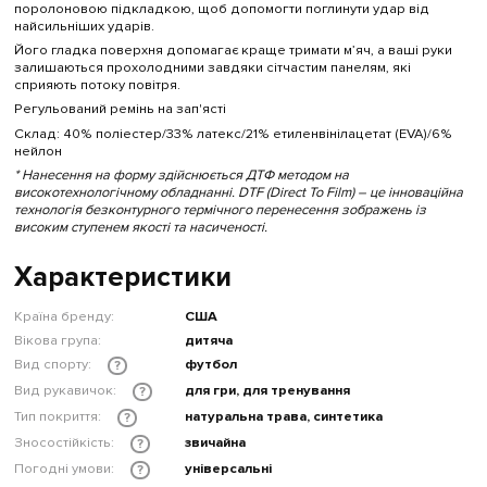
поролоновою підкладкою, щоб допомогти поглинути удар від
найсильніших ударів.
Його гладка поверхня допомагає краще тримати м’яч, а ваші руки
залишаються прохолодними завдяки сітчастим панелям, які
сприяють потоку повітря.
Регульований ремінь на зап'ясті
Склад: 40% поліестер/33% латекс/21% етиленвінілацетат (EVA)/6%
нейлон
* Нанесення на форму здійснюється ДТФ методом на
високотехнологічному обладнанні. DTF (Direct To Film) – це інноваційна
технологія безконтурного термічного перенесення зображень із
високим ступенем якості та насиченості.
Характеристики
Країна бренду:
США
Вікова група:
дитяча
Вид спорту:
футбол
?
Вид рукавичок:
для гри, для тренування
?
Тип покриття:
натуральна трава, синтетика
?
Зносостійкість:
звичайна
?
Погодні умови:
універсальні
?