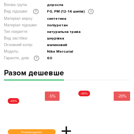
Вікова група:
доросла
FG, PM (12-14 шипів)
Вид підошви:
?
?
Матеріал верху:
синтетика
Матеріал підошви:
поліуретан
Тип покриття:
натуральна трава
Вид застібки:
шнурівка
Основний колір:
малиновий
Модель:
Nike Mercurial
60
Гарантія, днів:
?
Разом дешевше
-46%
-5%
-20%
-46%
+
Рекомендуємо