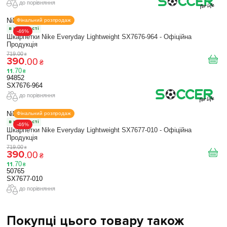
до порівняння
Nike
Фінальний розпродаж
в наявності
-46%
Шкарпетки Nike Everyday Lightweight SX7676-964 - Офіційна
Продукція
719
.
00
₴
390
.
00
₴
11
.
70
₴
94852
SX7676-964
до порівняння
Nike
Фінальний розпродаж
в наявності
-46%
Шкарпетки Nike Everyday Lightweight SX7677-010 - Офіційна
Продукція
719
.
00
₴
390
.
00
₴
11
.
70
₴
50765
SX7677-010
до порівняння
Покупці цього товару також