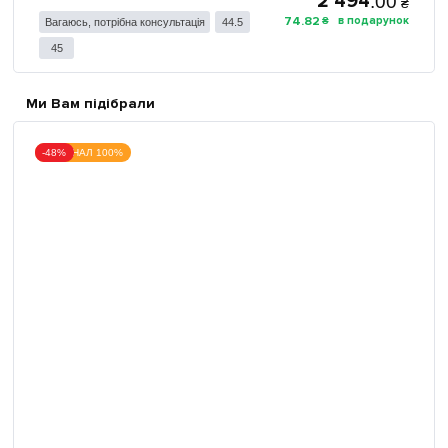
2 494
.
00
₴
74
.
82
₴
Вагаюсь, потрібна консультація
44.5
45
Ми Вам підібрали
ОРИГІНАЛ 100%
-48%