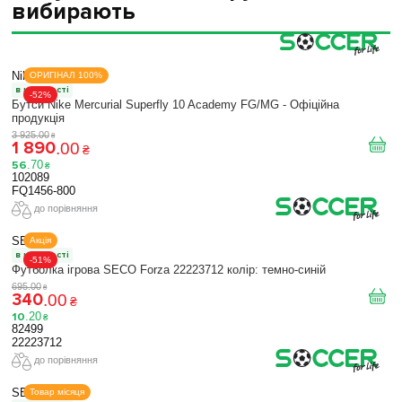
вибирають
Nike
ОРИГІНАЛ 100%
в наявності
-52%
Бутси Nike Mercurial Superfly 10 Academy FG/MG - Офіційна
продукція
3 925
.
00
₴
1 890
.
00
₴
56
.
70
₴
102089
FQ1456-800
до порівняння
SECO
Акція
в наявності
-51%
Футболка ігрова SECO Forza 22223712 колiр: темно-синій
695
.
00
₴
340
.
00
₴
10
.
20
₴
82499
22223712
до порівняння
SECO
Товар місяця