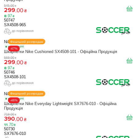
545
.
00
₴
299
.
00
₴
8
.
97
₴
50747
SX4508-965
до порівняння
Nike
Фінальний розпродаж
в наявності
-47%
Шкарпетки Nike Cushioned SX4508-101 - Офіційна Продукція
569
.
00
₴
299
.
00
₴
8
.
97
₴
50746
SX4508-101
до порівняння
Nike
Фінальний розпродаж
в наявності
-46%
Шкарпетки Nike Everyday Lightweight SX7676-010 - Офіційна
Продукція
719
.
00
₴
390
.
00
₴
11
.
70
₴
50730
SX7676-010