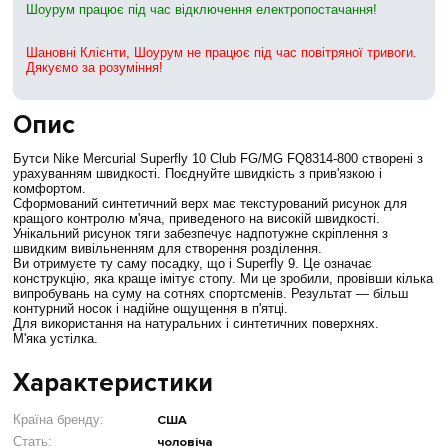
Шоурум працює під час відключення електропостачання!
Шановні Клієнти, Шоурум не працює під час повітряної тривоги.
Дякуємо за розуміння!
Опис
Бутси Nike Mercurial Superfly 10 Club FG/MG FQ8314-800 створені з
урахуванням швидкості. Поєднуйте швидкість з прив'язкою і
комфортом.
Сформований синтетичний верх має текстурований рисунок для
кращого контролю м'яча, приведеного на високій швидкості.
Унікальний рисунок тяги забезпечує надпотужне скріплення з
швидким вивільненням для створення розділення.
Ви отримуєте ту саму посадку, що і Superfly 9. Це означає
конструкцію, яка краще імітує стопу. Ми це зробили, провівши кілька
випробувань на суму на сотнях спортсменів. Результат — більш
контурний носок і надійне ощущення в п'ятці.
Для використання на натуральних і синтетичних поверхнях.
М'яка устілка.
Характеристики
Країна бренду:
США
Стать:
чоловіча