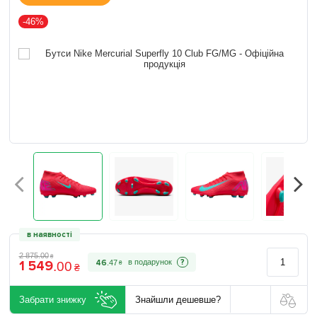
-46%
в наявності
2 875
.
00
₴
1 549
?
46
.
47
.
00
₴
₴
Забрати знижку
Знайшли дешевше?