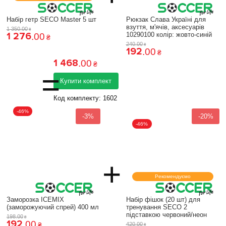
Набір гетр SECO Master 5 шт
Рюкзак Слава Україні для
взуття, м'ячів, аксесуарів
1 350
.
00
₴
1 276
10290100 колiр: жовто-синій
.
00
₴
240
.
00
₴
192
.
00
₴
1 468
.
00
₴
=
Купити комплект
Код комплекту:
1602
-46%
-3%
-20%
-46%
+
Рекомендуємо
Заморозка ICEMIX
Набір фішок (20 шт) для
(заморожуючий спрей) 400 мл
тренування SECO 2
підставкою червоний/неон
198
.
00
₴
192
.
00
₴
420
.
00
₴