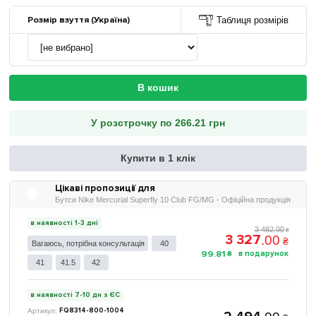
Розмір взуття (Україна)
Таблиця розмірів
В кошик
У розстрочку по 266.21 грн
Купити в 1 клік
Цікаві пропозиції для
Бутси Nike Mercurial Superfly 10 Club FG/MG - Офіційна продукція
в наявності 1-3 дні
3 482
.
00
₴
3 327
.
00
₴
Вагаюсь, потрібна консультація
40
99
.
81
₴
41
41.5
42
в наявності 7-10 дн з ЄС
FQ8314-800-1004