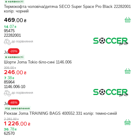
в наявності
Термокофта чоловіча/дитяча SECO Super Space Pro Black 22282001
колiр: чорний
469
.
00
₴
14
.
07
₴
95475
22282001
до порівняння
-20%
Joma
в наявності
Шорти Joma Tokio біло-сині 1146.006
306
.
00
₴
246
.
00
₴
7
.
38
₴
85964
1146.006-10
до порівняння
-46%
Joma
під замовлення
Рюкзак Joma TRAINING BAGS 400552.331 колір: темно-синій
2 281
.
00
₴
1 226
.
00
₴
36
.
78
₴
62570