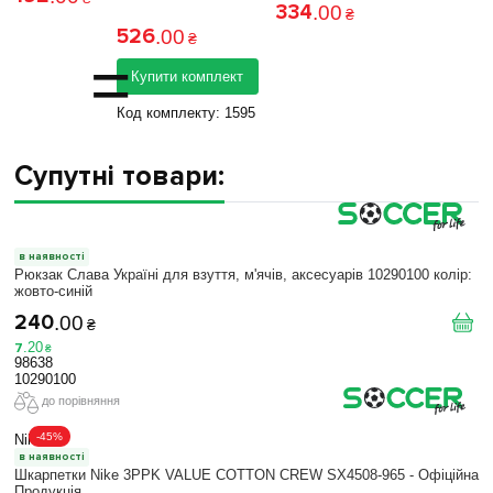
334
.
00
₴
526
.
00
₴
=
Купити комплект
Код комплекту:
1595
Супутні товари:
в наявності
Рюкзак Слава Україні для взуття, м'ячів, аксесуарів 10290100 колiр:
жовто-синій
240
.
00
₴
7
.
20
₴
98638
10290100
до порівняння
-45%
Nike
в наявності
Шкарпетки Nike 3PPK VALUE COTTON CREW SX4508-965 - Офіційна
Продукція