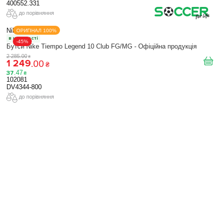
400552.331
до порівняння
Nike
ОРИГІНАЛ 100%
в наявності
-45%
Бутси Nike Tiempo Legend 10 Club FG/MG - Офіційна продукція
2 285
.
00
₴
1 249
.
00
₴
37
.
47
₴
102081
DV4344-800
до порівняння