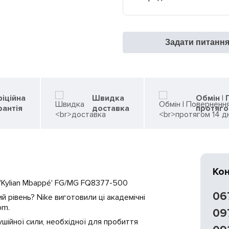
Задати питанн
іційна
Швидка
Обмін |
рантія
доставка
протяго
Ко
y 'Kylian Mbappé' FG/MG FQ8377-500
06
й рівень? Nike виготовили ці академічні
om.
09
ушійної сили, необхідної для пробиття