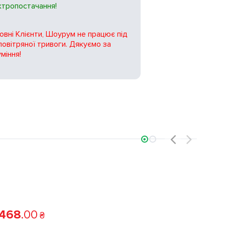
ктропостачання!
вні Клієнти, Шоурум не працює під
повітряної тривоги. Дякуємо за
міння!
‹
›
 468
.
00
₴