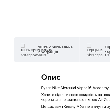
100% оригінальна
Оф
продукція
га
Опис
Бутси Nike Mercurial Vapor 16 Academ
Хочете підняти свою швидкість на нови
черевики з покращеною п’ятою Air Zo
Це дає вам і Кіліану Мбаппе відчуття р