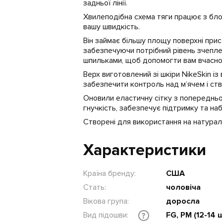
задньої лінії.
Хвилеподібна схема тяги працює з бл
вашу швидкість.
Він займає більшу площу поверхні прис
забезпечуючи потрібний рівень зчепле
шпильками, щоб допомогти вам вчасно
Верх виготовлений зі шкіри NikeSkin 
забезпечити контроль над м’ячем і ст
Оновили еластичну сітку з попередньої
гнучкість, забезпечує підтримку та наб
Створені для використання на натурал
Характеристики
Країна бренду:
США
Стать:
чоловіча
Вікова група:
доросла
Вид підошви:
FG, PM (12-14 
?