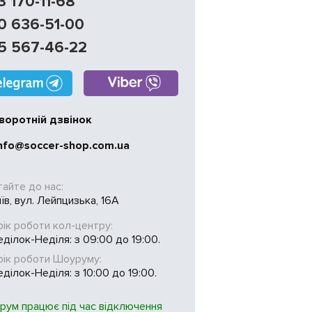
3 170-11-68
0 636-51-00
5 567-46-22
воротній дзвінок
nfo@soccer-shop.com.ua
тайте до нас:
иїв, вул. Лейпцизька, 16А
ік роботи кол-центру:
ділок-Неділя: з 09:00 до 19:00.
фік роботи Шоуруму:
ділок-Неділя: з 10:00 до 19:00.
рум працює під час відключення