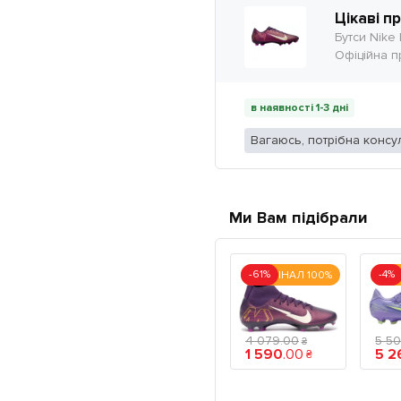
Цікаві п
Бутси Nike 
Офіційна п
в наявності 1-3 дні
Вагаюсь, потрібна консул
Ми Вам підібрали
-61%
-4%
ОРИГІНАЛ 100%
ОРИ
4 079
.
00
5 5
₴
1 590
.
00
5 2
₴