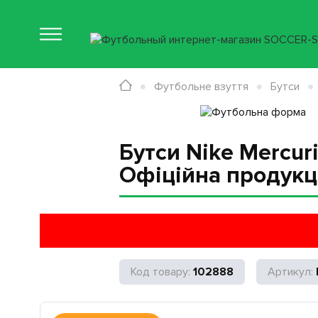
Футбольне взуття
Бутси
Бутси Nike Mercuri
Офіційна продукц
102888