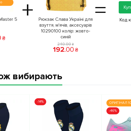
+
=
мо
Куп
Master 5
Рюкзак Слава Україні для
Код 
взуття, м'ячів, аксесуарів
10290100 колiр: жовто-
0
синій
₴
240
.
00
₴
192
.
00
₴
кож вибирають
-14%
ОРИГІНАЛ 1
-46%