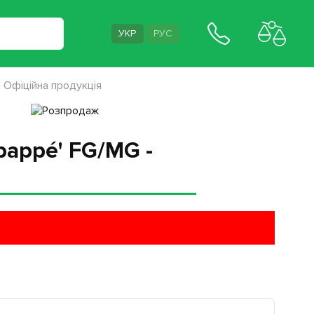
УКР
РУС
- Офіційна продукція
Mbappé' FG/MG -