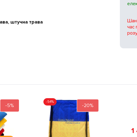
еле
Шано
ава, штучна трава
час 
розу
-54%
-5%
-20%
1