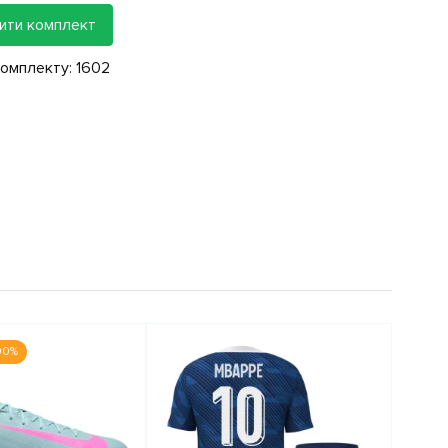
ити комплект
комплекту:
1602
00%