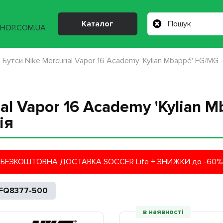
Каталог
Бутси Nike Mercurial Vapor 16 Academy 'Kylian Mbappé' FG/MG 
al Vapor 16 Academy 'Kylian 
ія
БЕЗКОШТОВНА ДОСТАВКА SOCCER Life + ЗНИЖКИ до -60%
FQ8377-500
в наявності