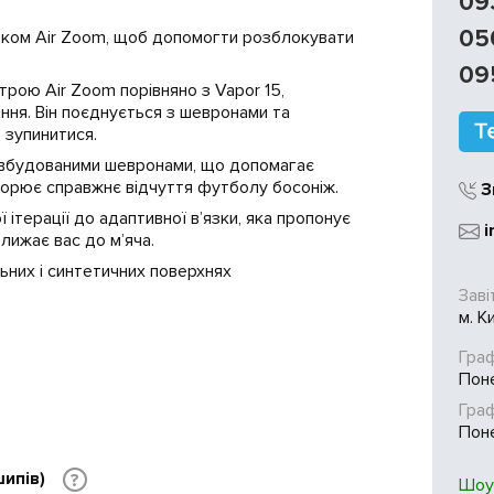
09
05
оком Air Zoom, щоб допомогти розблокувати
09
трою Air Zoom порівняно з Vapor 15,
ння. Він поєднується з шевронами та
 зупинитися.
із вбудованими шевронами, що допомагає
ворює справжнє відчуття футболу босоніж.
З
 ітерації до адаптивної в’язки, яка пропонує
i
лижає вас до м’яча.
ьних і синтетичних поверхнях
Заві
м. К
Граф
Поне
Гра
Поне
шипів)
?
Шоу