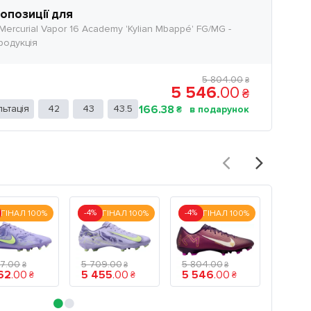
ропозиції для
Mercurial Vapor 16 Academy 'Kylian Mbappé' FG/MG -
родукція
5 804
.
00
₴
5 546
.
00
₴
ьтація
42
43
43.5
166
.
38
₴
-4%
-4%
-4%
ГІНАЛ 100%
ОРИГІНАЛ 100%
ОРИГІНАЛ 100%
ОРИГІ
07
.
00
5 709
.
00
5 804
.
00
17 02
₴
₴
₴
62
.
00
5 455
.
00
5 546
.
00
16 2
₴
₴
₴