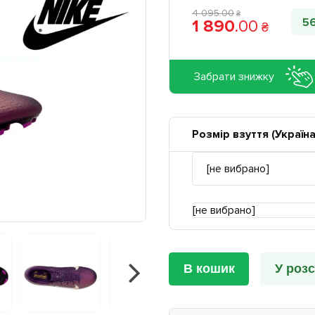
4 095
.
00
₴
5
1 890
.
00
₴
Забрати знижку
Розмір взуття (Україна
[не вибрано]
В кошик
У розс