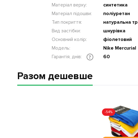
Матеріал верху:
синтетика
Матеріал підошви:
поліуретан
Тип покриття:
натуральна тр
Вид застібки:
шнурівка
Основний колір:
фіолетовий
Модель:
Nike Mercurial
Гарантія, днів:
60
?
Разом дешевше
-54%