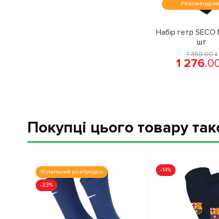
Рекомендує
Набір гетр SECO 
шт
1 350
.
00
₴
1 276
.
0
Покупці цього товару та
-14%
Фінальний розпродаж
-33%