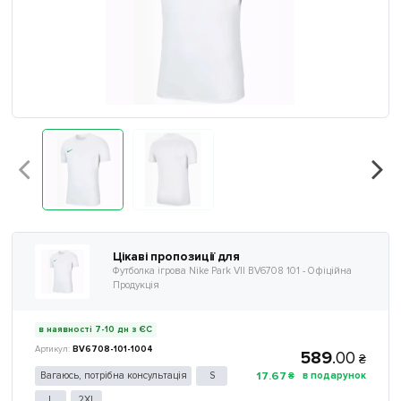
Цікаві пропозиції для
Футболка ігрова Nike Park VII BV6708 101 - Офіційна
Продукція
в наявності 7-10 дн з ЄС
BV6708-101-1004
589
.
00
₴
17
.
67
Вагаюсь, потрібна консультація
S
₴
L
2XL