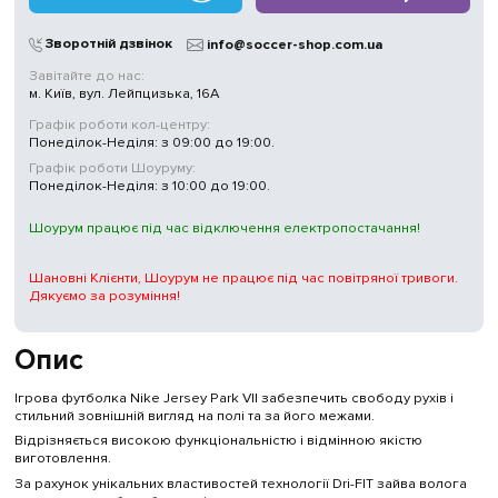
Зворотній дзвінок
info@soccer-shop.com.ua
Завітайте до нас:
м. Київ, вул. Лейпцизька, 16А
Графік роботи кол-центру:
Понеділок-Неділя: з 09:00 до 19:00.
Графік роботи Шоуруму:
Понеділок-Неділя: з 10:00 до 19:00.
Шоурум працює під час відключення електропостачання!
Шановні Клієнти, Шоурум не працює під час повітряної тривоги.
Дякуємо за розуміння!
Опис
Ігрова футболка Nike Jersey Park VII забезпечить свободу рухів і
стильний зовнішній вигляд на полі та за його межами.
Відрізняється високою функціональністю і відмінною якістю
виготовлення.
За рахунок унікальних властивостей технології Dri-FIT зайва волога