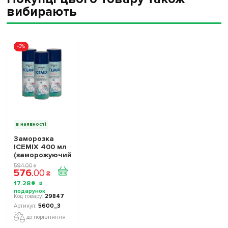
вибирають
-3%
в наявності
Заморозка
ICEMIX 400 мл
(заморожуючий
спрей) 3 штуки
594
.
00
₴
576
.
00
₴
17
.
28
₴
29847
5600_3
до порівняння