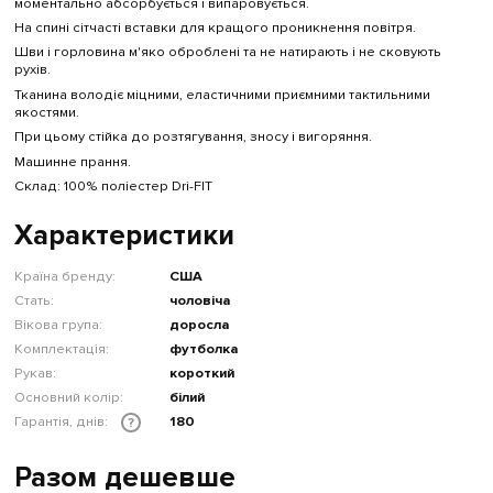
моментально абсорбується і випаровується.
На спині сітчасті вставки для кращого проникнення повітря.
Шви і горловина м'яко оброблені та не натирають і не сковують
рухів.
Тканина володіє міцними, еластичними приємними тактильними
якостями.
При цьому стійка до розтягування, зносу і вигоряння.
Машинне прання.
Склад: 100% поліестер Dri-FIT
Характеристики
Країна бренду:
США
Стать:
чоловіча
Вікова група:
доросла
Комплектація:
футболка
Рукав:
короткий
Основний колір:
білий
Гарантія, днів:
180
?
Разом дешевше