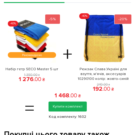
-40%
-5%
-20%
-40%
+
Рекомендуємо
Набір гетр SECO Master 5 шт
Рюкзак Слава Україні для
взуття, м'ячів, аксесуарів
1 350
.
00
₴
1 276
.
00
10290100 колiр: жовто-синій
₴
240
.
00
₴
192
.
00
₴
1 468
.
00
₴
=
Купити комплект
Код комплекту:
1602
Покупці цього товару також