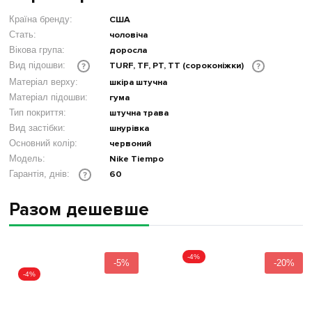
Країна бренду:
США
Стать:
чоловіча
Вікова група:
доросла
TURF, TF, PT, TT (сороконіжки)
Вид підошви:
?
?
Матеріал верху:
шкіра штучна
Матеріал підошви:
гума
Тип покриття:
штучна трава
Вид застібки:
шнурівка
Основний колір:
червоний
Модель:
Nike Tiempo
60
Гарантія, днів:
?
Разом дешевше
-4%
-5%
-20%
-4%