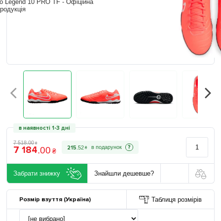
в наявності 1-3 дні
7 518
.
00
₴
7 184
?
215
.
52
.
00
₴
₴
Забрати знижку
Знайшли дешевше?
Розмір взуття (Україна)
Таблиця розмірів