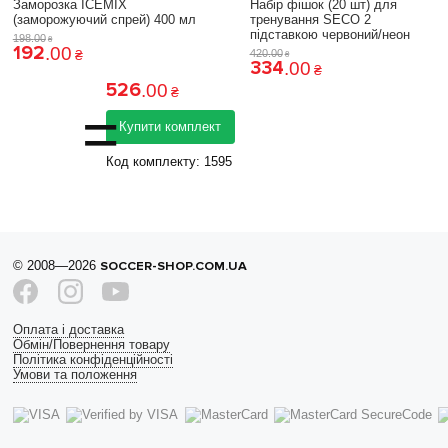
Заморозка ICEMIX
Набір фішок (20 шт) для
(заморожуючий спрей) 400 мл
тренування SECO 2
підставкою червоний/неон
198
.
00
₴
192
.
00
₴
420
.
00
₴
334
.
00
₴
526
.
00
₴
=
Купити комплект
Код комплекту:
1595
© 2008—2026
SOCCER-SHOP.COM.UA
Оплата і доставка
Обмін/Повернення товару
Політика конфіденційності
Умови та положення