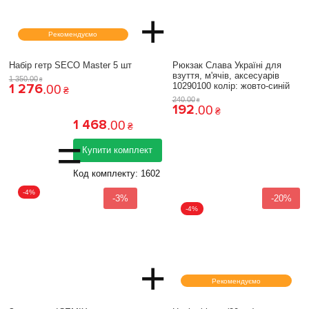
+
Рекомендуємо
Набір гетр SECO Master 5 шт
Рюкзак Слава Україні для
взуття, м'ячів, аксесуарів
1 350
.
00
₴
1 276
10290100 колiр: жовто-синій
.
00
₴
240
.
00
₴
192
.
00
₴
1 468
.
00
₴
=
Купити комплект
Код комплекту:
1602
-4%
-3%
-20%
-4%
+
Рекомендуємо