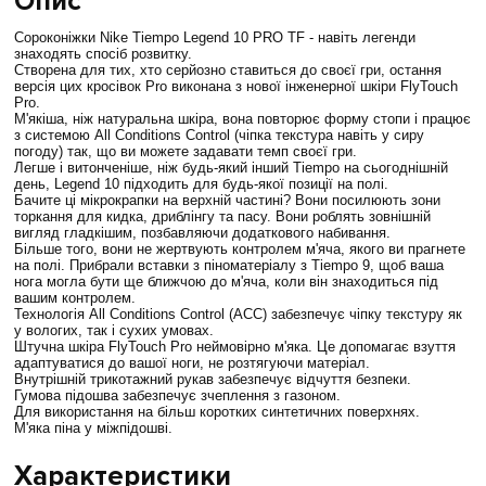
Опис
Сороконіжки Nike Tiempo Legend 10 PRO TF - навіть легенди
знаходять спосіб розвитку.
Створена для тих, хто серйозно ставиться до своєї гри, остання
версія цих кросівок Pro виконана з нової інженерної шкіри FlyTouch
Pro.
М'якіша, ніж натуральна шкіра, вона повторює форму стопи і працює
з системою All Conditions Control (чіпка текстура навіть у сиру
погоду) так, що ви можете задавати темп своєї гри.
Легше і витонченіше, ніж будь-який інший Tiempo на сьогоднішній
день, Legend 10 підходить для будь-якої позиції на полі.
Бачите ці мікрокрапки на верхній частині? Вони посилюють зони
торкання для кидка, дриблінгу та пасу. Вони роблять зовнішній
вигляд гладкішим, позбавляючи додаткового набивання.
Більше того, вони не жертвують контролем м'яча, якого ви прагнете
на полі. Прибрали вставки з піноматеріалу з Tiempo 9, щоб ваша
нога могла бути ще ближчою до м'яча, коли він знаходиться під
вашим контролем.
Технологія All Conditions Control (ACC) забезпечує чіпку текстуру як
у вологих, так і сухих умовах.
Штучна шкіра FlyTouch Pro неймовірно м'яка. Це допомагає взуття
адаптуватися до вашої ноги, не розтягуючи матеріал.
Внутрішній трикотажний рукав забезпечує відчуття безпеки.
Гумова підошва забезпечує зчеплення з газоном.
Для використання на більш коротких синтетичних поверхнях.
М'яка піна у міжпідошві.
Характеристики