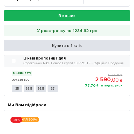
В кошик
У розстрочку по 1234.62 грн
Купити в 1 клік
Цікаві пропозиції для
Сороконіжки Nike Tiempo Legend 10 PRO TF - Офіційна Продукція
в наявності
5 325
.
00
₴
2 590
.
00
₴
DV4336-800
77
.
70
₴
35
35.5
36.5
37
Ми Вам підібрали
ОРИГІНАЛ 100%
-20%