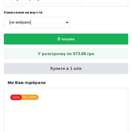
Нанесення на взуття
:
В кошик
У розстрочку по 673.68 грн
Купити в 1 клік
Ми Вам підібрали
ОРИГІНАЛ 100%
-50%