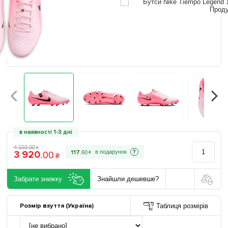
в наявності 1-3 дні
4 103
.
00
₴
3 920
?
117
.
60
.
00
₴
₴
Забрати знижку
Знайшли дешевше?
Розмір взуття (Україна)
Таблиця розмірів