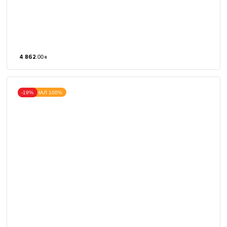
4 862
.
00
₴
ОРИГІНАЛ 100%
-19%