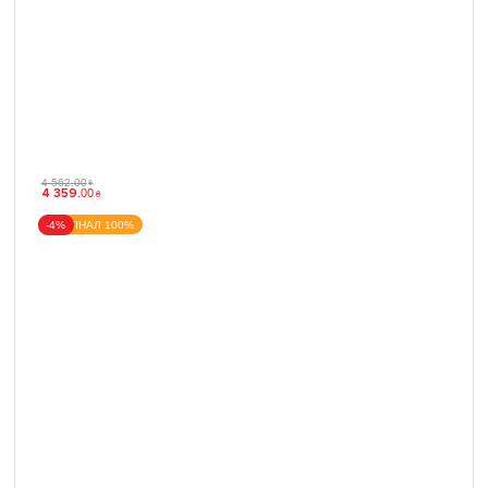
4 562
.
00
₴
4 359
.
00
₴
ОРИГІНАЛ 100%
-4%