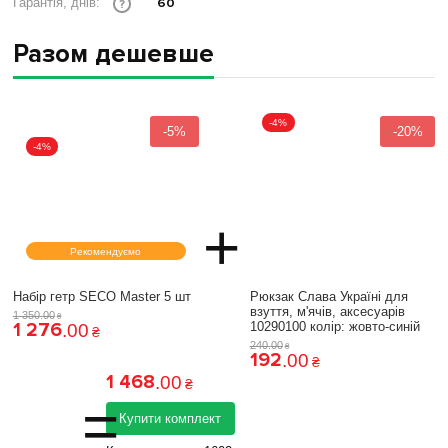
60
Гарантія, днів:
?
Разом дешевше
-4%
-5%
-20%
-4%
+
Рекомендуємо
Набір гетр SECO Master 5 шт
Рюкзак Слава Україні для
взуття, м'ячів, аксесуарів
1 350
.
00
₴
1 276
10290100 колiр: жовто-синій
.
00
₴
240
.
00
₴
192
.
00
₴
1 468
.
00
₴
=
Купити комплект