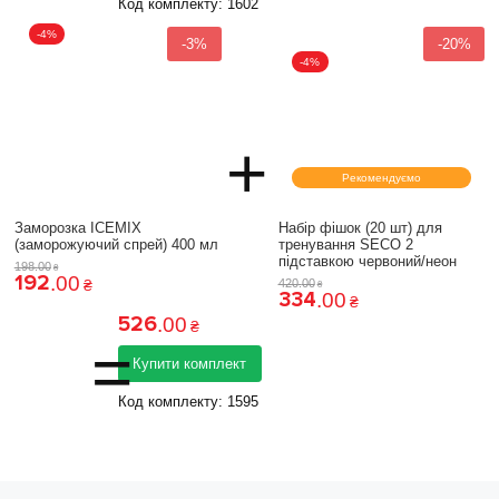
Код комплекту:
1602
-4%
-3%
-20%
-4%
+
Рекомендуємо
Заморозка ICEMIX
Набір фішок (20 шт) для
(заморожуючий спрей) 400 мл
тренування SECO 2
підставкою червоний/неон
198
.
00
₴
192
.
00
₴
420
.
00
₴
334
.
00
₴
526
.
00
₴
=
Купити комплект
Код комплекту:
1595