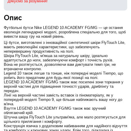
Дякуємо за розуміння!
Опис
Футбольні бутси Nike LEGEND 10 ACADEMY FG/MG — це остання
еволюція легендарної моделі, розроблена спеціально для того, щоб
вивести вашу гру на новий рівень.
Ці бутси, виготовлені з інноваційної синтетичної шкіри FlyTouch Lite,
мають революційні характеристики, що забезпечують
неперевершену продуктивність на полі.
Шкіра FlyTouch Lite, м'якша за натуральну шкіру, ідеально
адаптується до ноги, забезпечуючи комфорт і точність рухів.
Вона не розтягується, дозволяючи вам диктувати темп гри, не
втрачаючи контролю.
Legend 10 також легше та тонше, ніж попередні моделі Tiempo, що
робить його придатним для будь-якої позиції на полі.
LEGEND 10 ACADEMY FG/MG також має посилені зони торкання у
верхній частині для підвищення точності ударів, дриблінгу та
передач.
Лінії на верхній частині замість вставок із піноматеріалу, як у
попередній моделі Tiempo 9, ще більше наближають вашу ногу до
м'яча.
Взуття LEGEND 10 ACADEMY FG/MG також має зручний
облягаючий крій.
Штучна шкіра FlyTouch Lite ультрам'яка, але мало розтягується для
щільного прилягання і комфорту.
Конструкція язичка з додатковим набиванням для надійного відчуття
та комфорту у ключових зонах удару. Крім того, підкладка із