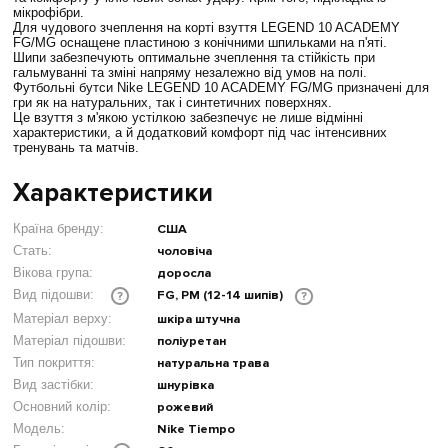
мікрофібри.
Для чудового зчеплення на корті взуття LEGEND 10 ACADEMY
FG/MG оснащене пластиною з конічними шпильками на п'яті.
Шипи забезпечують оптимальне зчеплення та стійкість при
гальмуванні та зміні напряму незалежно від умов на полі.
Футбольні бутси Nike LEGEND 10 ACADEMY FG/MG призначені для
гри як на натуральних, так і синтетичних поверхнях.
Це взуття з м'якою устілкою забезпечує не лише відмінні
характеристики, а й додатковий комфорт під час інтенсивних
тренувань та матчів.
Характеристики
Країна бренду:
США
Стать:
чоловіча
Вікова група:
доросла
FG, PM (12-14 шипів)
Вид підошви:
?
?
Матеріал верху:
шкіра штучна
Матеріал підошви:
поліуретан
Тип покриття:
натуральна трава
Вид застібки:
шнурівка
Основний колір:
рожевий
Модель:
Nike Tiempo