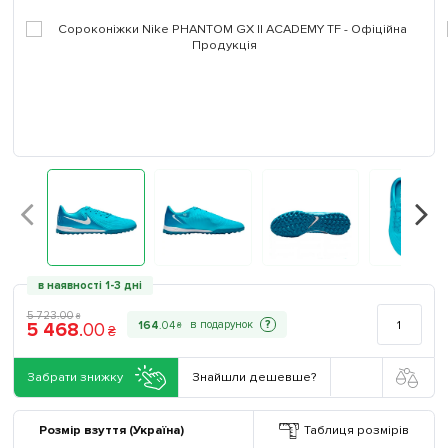
в наявності 1-3 дні
5 723
.
00
₴
5 468
.
00
?
164
.
04
₴
₴
Забрати знижку
Знайшли дешевше?
Розмір взуття (Україна)
Таблиця розмірів