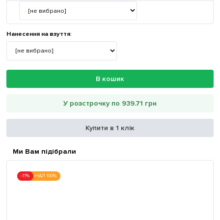
Нанесення на взуття
:
В кошик
У розстрочку по 939.71 грн
Купити в 1 клік
Ми Вам підібрали
-11%
ОРИГІНАЛ 100%