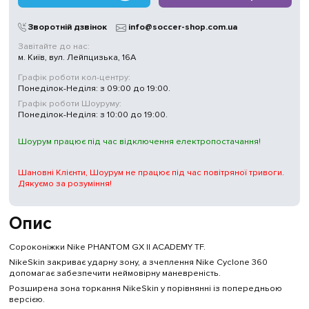
Зворотній дзвінок
info@soccer-shop.com.ua
Завітайте до нас:
м. Київ, вул. Лейпцизька, 16А
Графік роботи кол-центру:
Понеділок-Неділя: з 09:00 до 19:00.
Графік роботи Шоуруму:
Понеділок-Неділя: з 10:00 до 19:00.
Шоурум працює під час відключення електропостачання!
Шановні Клієнти, Шоурум не працює під час повітряної тривоги.
Дякуємо за розуміння!
Опис
Сороконіжки Nike PHANTOM GX II ACADEMY TF.
NikeSkin закриває ударну зону, а зчеплення Nike Cyclone 360
допомагає забезпечити неймовірну маневреність.
Розширена зона торкання NikeSkin у порівнянні із попередньою
версією.