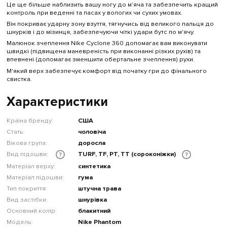
Це ще більше наблизить вашу ногу до м'яча та забезпечить кращий
контроль при веденні та пасах у вологих чи сухих умовах.
Він покриває ударну зону взуття, тягнучись від великого пальця до
шнурків і до мізинця, забезпечуючи чіткі удари бутс по м'ячу.
Малюнок зчеплення Nike Cyclone 360 допомагає вам виконувати
швидкі (підвищена маневреність при виконанні різких рухів) та
впевнені (допомагає зменшити обертальне зчеплення) рухи.
М'який верх забезпечує комфорт від початку гри до фінального
свистка.
Характеристики
Країна бренду:
США
Стать:
чоловіча
Вікова група:
доросла
Вид підошви:
TURF, TF, PT, TT (сороконіжки)
?
?
Матеріал верху:
синтетика
Матеріал підошви:
гума
Тип покриття:
штучна трава
Вид застібки:
шнурівка
Основний колір:
блакитний
Модель:
Nike Phantom