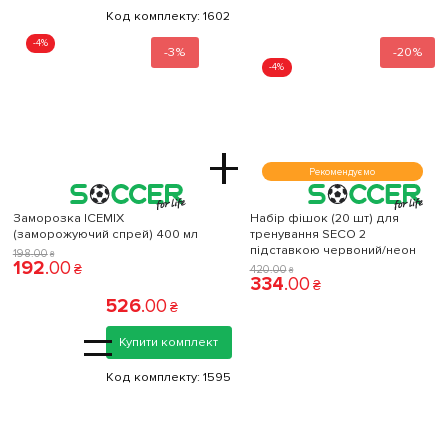
Код комплекту:
1602
-4%
-3%
-20%
-4%
+
Рекомендуємо
Заморозка ICEMIX
Набір фішок (20 шт) для
(заморожуючий спрей) 400 мл
тренування SECO 2
підставкою червоний/неон
198
.
00
₴
192
.
00
₴
420
.
00
₴
334
.
00
₴
526
.
00
₴
=
Купити комплект
Код комплекту:
1595