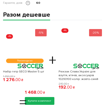
Гарантія, днів:
60
?
Разом дешевше
-4%
-5%
-20%
-4%
+
Рекомендуємо
Набір гетр SECO Master 5 шт
Рюкзак Слава Україні для
взуття, м'ячів, аксесуарів
1 350
.
00
₴
1 276
.
00
10290100 колiр: жовто-синій
₴
240
.
00
₴
192
.
00
₴
1 468
.
00
₴
=
Купити комплект