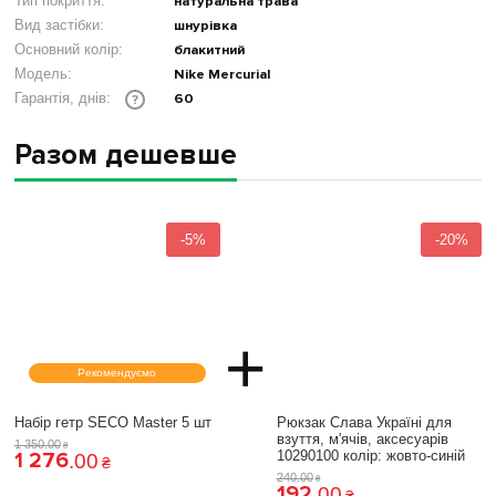
Тип покриття:
натуральна трава
Вид застібки:
шнурівка
Основний колір:
блакитний
Модель:
Nike Mercurial
60
Гарантія, днів:
?
Разом дешевше
-5%
-20%
+
Рекомендуємо
Набір гетр SECO Master 5 шт
Рюкзак Слава Україні для
взуття, м'ячів, аксесуарів
1 350
.
00
₴
1 276
10290100 колiр: жовто-синій
.
00
₴
240
.
00
₴
192
.
00
₴