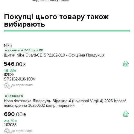
Покупці цього товару також
вибирають
Nike
в наявності 7-10 дн з ЄС
Щитки Nike Guard-CE SP2162-010 - Офіційна Продукція
546
.
00
₴
16
.
38
₴
82035
SP2162-010-1004
до порівняння
в наявності
Нова Футболка Ліверпуль Вірджил 4 (Liverpool Virgil 4) 2026 ігрова/
повсякденна 16250602 колiр: червоний
690
.
00
₴
20
.
70
₴
103088
до порівняння