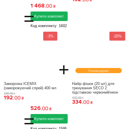
1 468
.
00
₴
=
Купити комплект
Код комплекту:
1602
-3%
-20%
+
Рекомендуємо
Заморозка ICEMIX
Набір фішок (20 шт) для
(заморожуючий спрей) 400 мл
тренування SECO 2
підставкою червоний/неон
198
.
00
₴
192
.
00
₴
420
.
00
₴
334
.
00
₴
526
.
00
₴
=
Купити комплект
Код комплекту:
1595