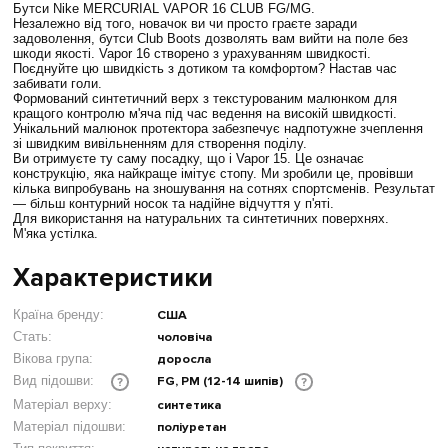
Бутси Nike MERCURIAL VAPOR 16 CLUB FG/MG.
Незалежно від того, новачок ви чи просто граєте заради
задоволення, бутси Club Boots дозволять вам вийти на поле без
шкоди якості. Vapor 16 створено з урахуванням швидкості.
Поєднуйте цю швидкість з дотиком та комфортом? Настав час
забивати голи.
Формований синтетичний верх з текстурованим малюнком для
кращого контролю м'яча під час ведення на високій швидкості.
Унікальний малюнок протектора забезпечує надпотужне зчеплення
зі швидким вивільненням для створення поділу.
Ви отримуєте ту саму посадку, що і Vapor 15. Це означає
конструкцію, яка найкраще імітує стопу. Ми зробили це, провівши
кілька випробувань на зношування на сотнях спортсменів. Результат
— більш контурний носок та надійне відчуття у п'яті.
Для використання на натуральних та синтетичних поверхнях.
М'яка устілка.
Характеристики
Країна бренду:
США
Стать:
чоловіча
Вікова група:
доросла
FG, PM (12-14 шипів)
Вид підошви:
?
?
Матеріал верху:
синтетика
Матеріал підошви:
поліуретан