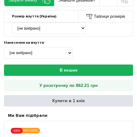
Забрати знижку
Знайшли дешевше?
Розмір взуття (Україна)
Таблиця розмірів
Нанесення на взуття
:
В кошик
У розстрочку по 862.21 грн
Купити в 1 клік
Ми Вам підібрали
ОРИГІНАЛ 100%
-59%