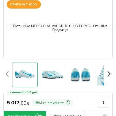
ОРИГІНАЛ 100%
в наявності 1-3 дні
5 017
.
00
?
150
.
51
₴
₴