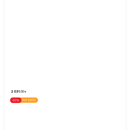
2 031
.
00
₴
ОРИГІНАЛ 100%
-57%