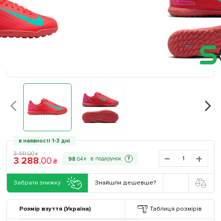
в наявності 1-3 дні
3 441
.
00
₴
3 288
.
00
?
98
.
64
₴
₴
Забрати знижку
Знайшли дешевше?
Розмір взуття (Україна)
Таблиця розмірів