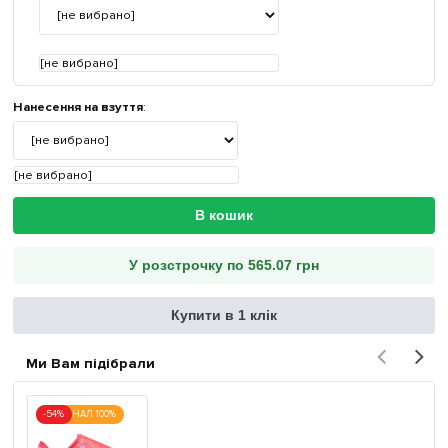
[не вибрано]
Нанесення на взуття
:
[не вибрано]
В кошик
У розстрочку по 565.07 грн
Купити в 1 клік
Ми Вам підібрали
-54%
ОРИГІНАЛ 100%