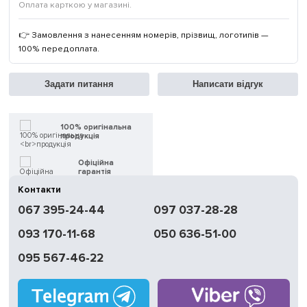
Оплата карткою у магазині.
👉 Замовлення з нанесенням номерів, прізвищ, логотипів —
100% передоплата.
Задати питання
Написати відгук
100% оригінальна
продукція
Офіційна
гарантія
Контакти
Швидка
067 395-24-44
097 037-28-28
доставка
093 170-11-68
050 636-51-00
Обмін | Повернення
протягом 14 днів
095 567-46-22
Працюємо
без вихідних