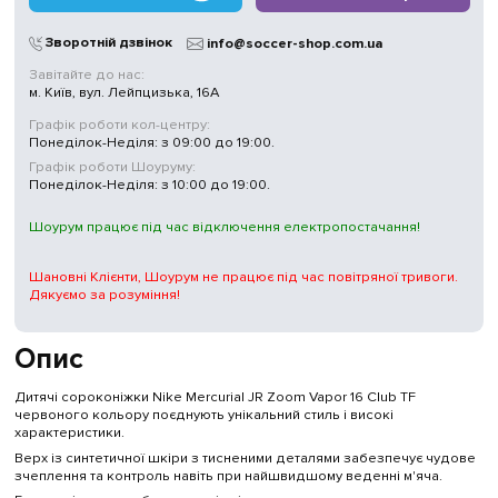
Магазини
у Києві
Зворотній дзвінок
info@soccer-shop.com.ua
Завітайте до нас:
м. Київ, вул. Лейпцизька, 16А
Графік роботи кол-центру:
Понеділок-Неділя: з 09:00 до 19:00.
Графік роботи Шоуруму:
Понеділок-Неділя: з 10:00 до 19:00.
Шоурум працює під час відключення електропостачання!
Шановні Клієнти, Шоурум не працює під час повітряної тривоги.
Дякуємо за розуміння!
Опис
Дитячі сороконіжки Nike Mercurial JR Zoom Vapor 16 Club TF
червоного кольору поєднують унікальний стиль і високі
характеристики.
Верх із синтетичної шкіри з тисненими деталями забезпечує чудове
зчеплення та контроль навіть при найшвидшому веденні м'яча.