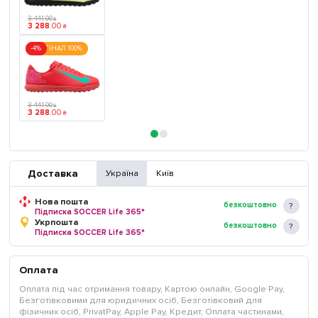
3 441
.
00
₴
3 288
.
00
₴
-4%
ОРИГІНАЛ 100%
3 441
.
00
₴
3 288
.
00
₴
Доставка
Україна
Київ
Нова пошта
безкоштовно
Підписка SOCCER Life 365*
Укрпошта
безкоштовно
Підписка SOCCER Life 365*
Оплата
Оплата під час отримання товару, Картою онлайн, Google Pay,
Безготівковими для юридичних осіб, Безготівковий для
фізичних осіб, PrivatPay, Apple Pay, Кредит, Оплата частинами,