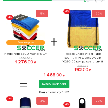
‹
›
-4%
-5%
-20%
-4%
+
Рекомендуємо
Набір гетр SECO Master 5 шт
Рюкзак Слава Україні для
взуття, м'ячів, аксесуарів
1 350
.
00
₴
1 276
.
00
10290100 колiр: жовто-синій
₴
240
.
00
₴
192
.
00
₴
1 468
.
00
₴
=
Купити комплект
Код комплекту:
1602
-4%
-3%
-20%
-4%