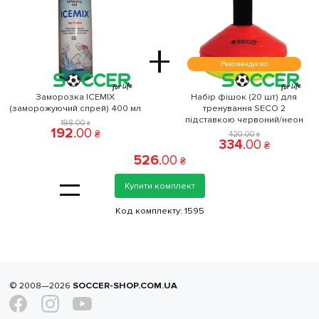
+
Рекомендуємо
Заморозка ICEMIX
Набір фішок (20 шт) для
(заморожуючий спрей) 400 мл
тренування SECO 2
підставкою червоний/неон
198
.
00
₴
192
.
00
₴
420
.
00
₴
334
.
00
₴
526
.
00
₴
=
Купити комплект
Код комплекту:
1595
© 2008—2026
SOCCER-SHOP.COM.UA