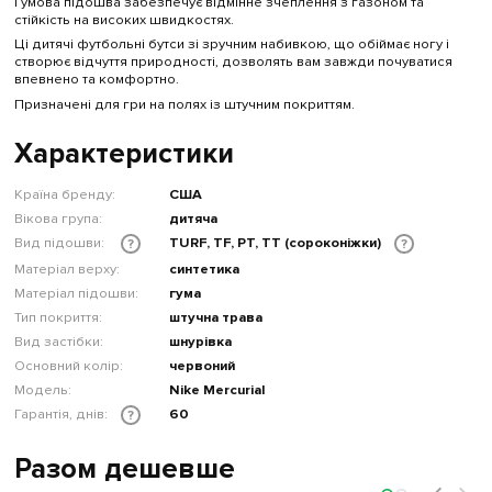
Гумова підошва забезпечує відмінне зчеплення з газоном та
стійкість на високих швидкостях.
Ці дитячі футбольні бутси зі зручним набивкою, що обіймає ногу і
створює відчуття природності, дозволять вам завжди почуватися
впевнено та комфортно.
Призначені для гри на полях із штучним покриттям.
Характеристики
Країна бренду:
США
Вікова група:
дитяча
Вид підошви:
TURF, TF, PT, TT (сороконіжки)
?
?
Матеріал верху:
синтетика
Матеріал підошви:
гума
Тип покриття:
штучна трава
Вид застібки:
шнурівка
Основний колір:
червоний
Модель:
Nike Mercurial
Гарантія, днів:
60
?
Разом дешевше