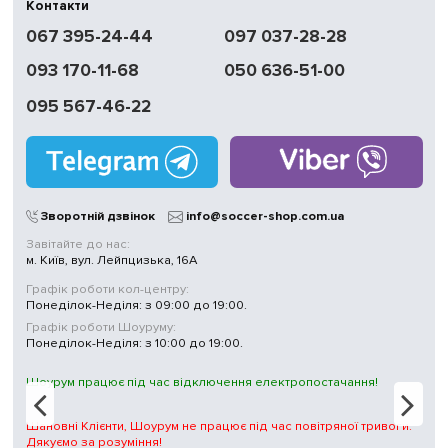
Контакти
Швидка
067 395-24-44
097 037-28-28
доставка
093 170-11-68
050 636-51-00
Обмін | Повернення
протягом 14 днів
095 567-46-22
Працюємо
без вихідних
Магазини
у Києві
Зворотній дзвінок
info@soccer-shop.com.ua
Завітайте до нас:
м. Київ, вул. Лейпцизька, 16А
Графік роботи кол-центру:
Понеділок-Неділя: з 09:00 до 19:00.
Графік роботи Шоуруму:
Понеділок-Неділя: з 10:00 до 19:00.
Шоурум працює під час відключення електропостачання!
Шановні Клієнти, Шоурум не працює під час повітряної тривоги.
Дякуємо за розуміння!