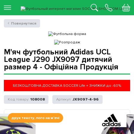
Повернутися
М'яч футбольний Adidas UCL
League J290 JX9097 дитячий
размер 4 - Офіційна Продукція
БЕЗКОШТОВНА ДОСТАВКА SOCCER Life + ЗНИЖКИ до -60%
108008
JX9097-4-96
друк тексту, лого на м'ячі