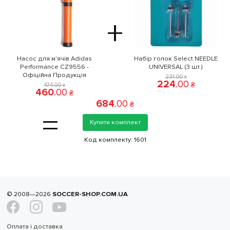
+
Насос для м'ячів Adidas
Набір голок Select NEEDLE
Performance CZ9556 -
UNIVERSAL (3 шт.)
Офіційна Продукція
231
.
00
₴
224
.
00
₴
474
.
00
₴
460
.
00
₴
684
.
00
₴
=
Купити комплект
Код комплекту:
1601
© 2008—2026
SOCCER-SHOP.COM.UA
Оплата і доставка