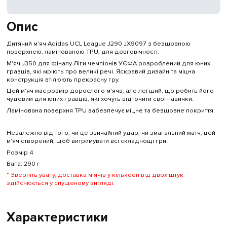
Опис
Дитячий м'яч Adidas UCL League J290 JX9097 з безшовною
поверхнею, ламінованою TPU, для довговічності.
М'яч J350 для фіналу Ліги чемпіонів УЄФА розроблений для юних
гравців, які мріють про великі речі. Яскравий дизайн та міцна
конструкція втілюють прекрасну гру.
Цей м'яч має розмір дорослого м'яча, але легший, що робить його
чудовим для юних гравців, які хочуть відточити свої навички.
Ламінована поверхня TPU забезпечує міцне та безшовне покриття.
Незалежно від того, чи це звичайний удар, чи змагальний матч, цей
м'яч створений, щоб витримувати всі складнощі гри.
Розмір 4
Вага: 290 г
* Зверніть увагу, доставка м'ячів у кількості від двох штук
здійснюється у спущеному вигляді.
Характеристики