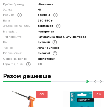
Країна бренду:
Німеччина
Уцінка:
Ні
Розмір:
розмір 4
?
?
Вага:
280-350 г
З'єднання панелей:
термошов
?
Матеріал:
поліуретан
Тип покриття:
натуральна трава, штучна трава
Вік:
дитячий
?
Турнір:
Ліга Чемпіонів
Рівень м'яча:
Високий
?
Основний колір:
фіолетовий
Гарантія, днів:
90
?
Разом дешевше
‹
›
-3%
-3%