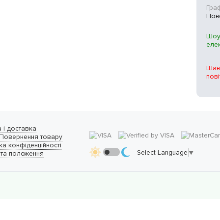
Гра
Поне
Шоу
еле
Шан
пові
 і доставка
/Повернення товару
ка конфіденційності
Select Language
▼
 та положення