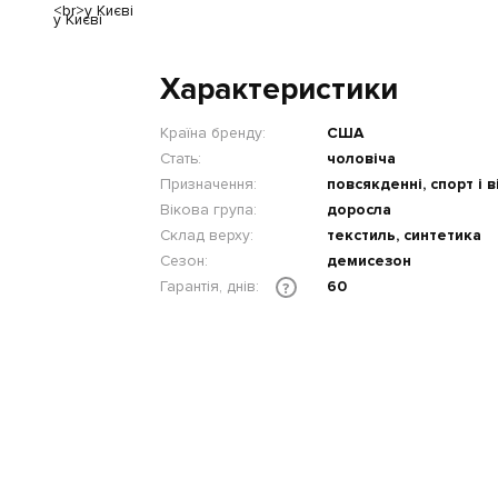
у Києві
Характеристики
Країна бренду:
США
Стать:
чоловіча
Призначення:
повсякденні, спорт і 
Вікова група:
доросла
Склад верху:
текстиль, синтетика
Сезон:
демисезон
Гарантія, днів:
60
?