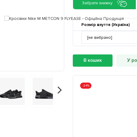
Забрати знижку
Розмір взуття (Україна)
В кошик
У ро
-24%