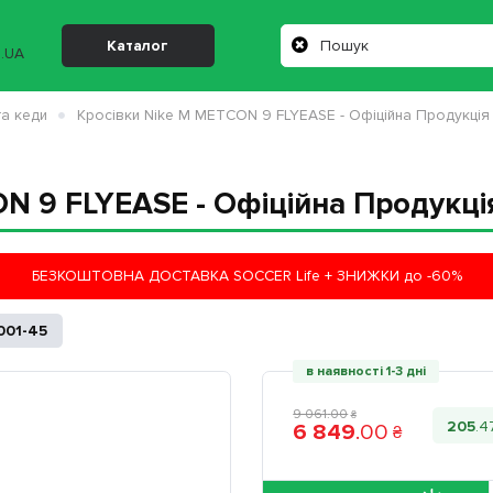
Каталог
та кеди
Кросівки Nike M METCON 9 FLYEASE - Офіційна Продукція
N 9 FLYEASE - Офіційна Продукці
БЕЗКОШТОВНА ДОСТАВКА SOCCER Life + ЗНИЖКИ до -60%
001-45
в наявності 1-3 дні
9 061
.
00
₴
205
.
4
6 849
.
00
₴