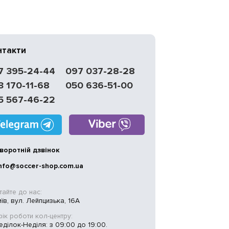
нтакти
7 395-24-44
097 037-28-28
3 170-11-68
050 636-51-00
5 567-46-22
воротній дзвінок
nfo@soccer-shop.com.ua
тайте до нас:
иїв, вул. Лейпцизька, 16А
ік роботи кол-центру:
ділок-Неділя: з 09:00 до 19:00.