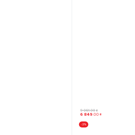
9 061
.
00
₴
6 849
.
00
₴
-3%