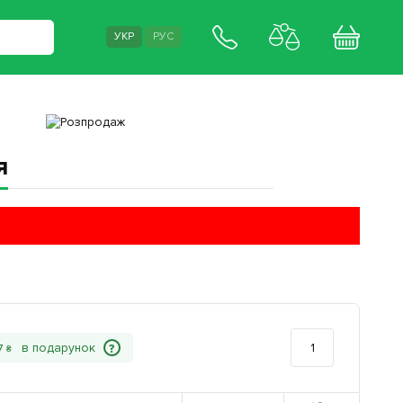
УКР
РУС
я
?
7
₴