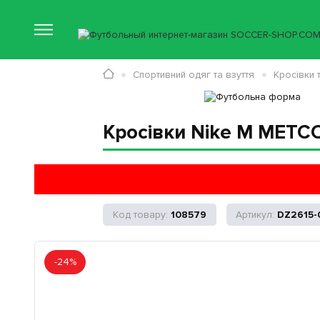
Спортивний одяг та взуття
Кросівки 
Кросівки Nike M METCO
108579
DZ2615-
-24%