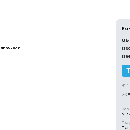
Ко
06
09
відпочинок
09
З
i
Заві
м. К
Граф
Поне