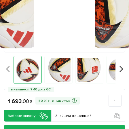
в наявності 7-10 дн з ЄС
1 693
.
00
?
50
.
79
₴
₴
Забрати знижку
Знайшли дешевше?