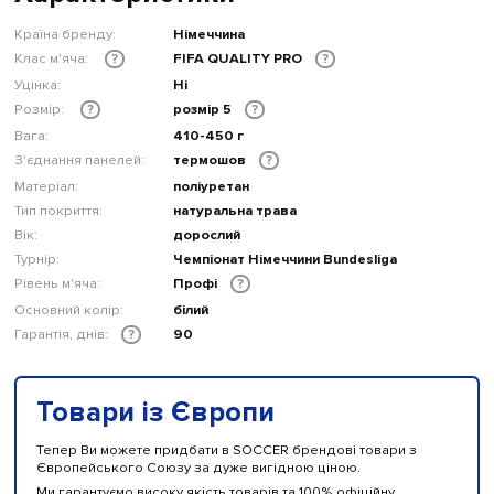
Країна бренду:
Німеччина
Клас м'яча:
FIFA QUALITY PRO
?
?
Уцінка:
Ні
Розмір:
розмір 5
?
?
Вага:
410-450 г
З'єднання панелей:
термошов
?
Матеріал:
поліуретан
Тип покриття:
натуральна трава
Вік:
дорослий
Турнір:
Чемпіонат Німеччини Bundesliga
Рівень м'яча:
Профі
?
Основний колір:
білий
Гарантія, днів:
90
?
Товари із Європи
Тепер Ви можете придбати в SOCCER брендові товари з
Європейського Союзу за дуже вигідною ціною.
Ми гарантуємо високу якість товарів та 100% офіційну