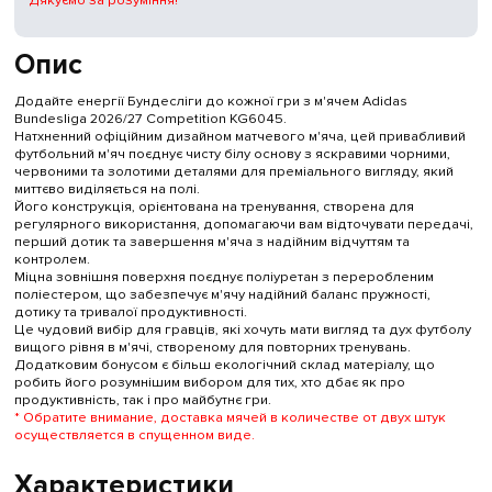
Дякуємо за розуміння!
Опис
Додайте енергії Бундесліги до кожної гри з м'ячем Adidas
Bundesliga 2026/27 Competition KG6045.
Натхненний офіційним дизайном матчевого м'яча, цей привабливий
футбольний м'яч поєднує чисту білу основу з яскравими чорними,
червоними та золотими деталями для преміального вигляду, який
миттєво виділяється на полі.
Його конструкція, орієнтована на тренування, створена для
регулярного використання, допомагаючи вам відточувати передачі,
перший дотик та завершення м'яча з надійним відчуттям та
контролем.
Міцна зовнішня поверхня поєднує поліуретан з переробленим
поліестером, що забезпечує м'ячу надійний баланс пружності,
дотику та тривалої продуктивності.
Це чудовий вибір для гравців, які хочуть мати вигляд та дух футболу
вищого рівня в м'ячі, створеному для повторних тренувань.
Додатковим бонусом є більш екологічний склад матеріалу, що
робить його розумнішим вибором для тих, хто дбає як про
продуктивність, так і про майбутнє гри.
* Обратите внимание, доставка мячей в количестве от двух штук
осуществляется в спущенном виде.
Характеристики