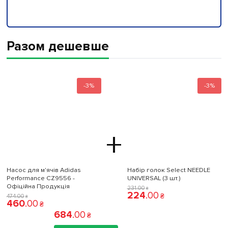
Разом дешевше
-3%
-3%
+
Насос для м'ячів Adidas
Набір голок Select NEEDLE
Performance CZ9556 -
UNIVERSAL (3 шт.)
Офіційна Продукція
231
.
00
₴
224
.
00
₴
474
.
00
₴
460
.
00
₴
684
.
00
₴