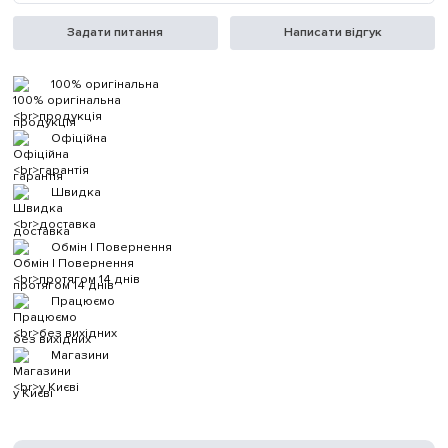
Задати питання
Написати відгук
100% оригінальна
продукція
Офіційна
гарантія
Швидка
доставка
Обмін | Повернення
протягом 14 днів
Працюємо
без вихідних
Магазини
у Києві