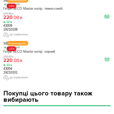
SECO
Рекомендуємо
в наявності
-19%
Гетри SECO Master колір: темно-синій
270
.
00
₴
220
.
00
₴
6
.
60
₴
43009
19210108
до порівняння
SECO
Рекомендуємо
в наявності
-19%
Гетри SECO Master колір: чорний
270
.
00
₴
220
.
00
₴
6
.
60
₴
43004
19210101
до порівняння
Покупці цього товару також
вибирають