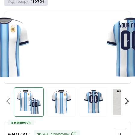
110701
в наявності
690
.
00
?
20
.
70
₴