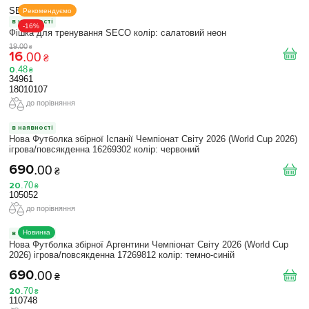
SECO
Рекомендуємо
в наявності
-16%
Фішка для тренування SECO колір: салатовий неон
19
.
00
₴
16
.
00
₴
0
.
48
₴
34961
18010107
до порівняння
в наявності
Нова Футболка збірної Іспанії Чемпіонат Світу 2026 (World Cup 2026)
ігрова/повсякденна 16269302 колiр: червоний
690
.
00
₴
20
.
70
₴
105052
до порівняння
Новинка
в наявності
Нова Футболка збірної Аргентини Чемпіонат Світу 2026 (World Cup
2026) ігрова/повсякденна 17269812 колiр: темно-синій
690
.
00
₴
20
.
70
₴
110748