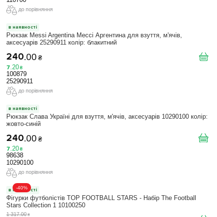
до порівняння
в наявності
Рюкзак Messi Argentina Мессі Аргентина для взуття, м'ячів,
аксесуарів 25290911 колiр: блакитний
240
.
00
₴
7
.
20
₴
100879
25290911
до порівняння
в наявності
Рюкзак Слава Україні для взуття, м'ячів, аксесуарів 10290100 колiр:
жовто-синій
240
.
00
₴
7
.
20
₴
98638
10290100
до порівняння
-40%
в наявності
Фігурки футболістів TOP FOOTBALL STARS - Набір The Football
Stars Collection 1 10100250
1 317
.
00
₴