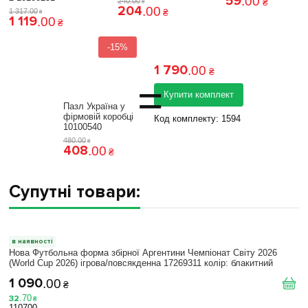
59
.
00
240
.
00
₴
₴
204
.
00
1 317
.
00
₴
₴
1 119
.
00
₴
-15%
1 790
.
00
₴
=
Купити комплект
Пазл Україна у
фірмовій коробці
Код комплекту:
1594
10100540
480
.
00
₴
408
.
00
₴
Супутні товари:
в наявності
Нова Футбольна форма збірної Аргентини Чемпіонат Світу 2026
(World Cup 2026) ігрова/повсякденна 17269311 колiр: блакитний
1 090
.
00
₴
32
.
70
₴
110700