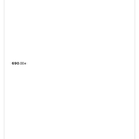
690
.
00
₴