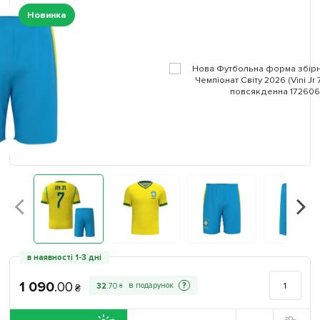
Новинка
в наявності 1-3 дні
1 090
.
00
?
32
.
70
₴
₴