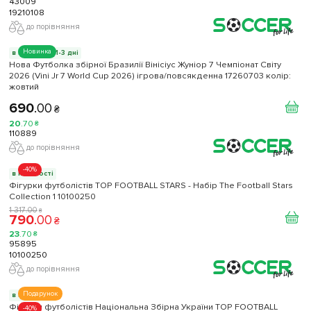
43009
19210108
до порівняння
Новинка
в наявності 1-3 дні
Нова Футболка збірної Бразилії Вінісіус Жуніор 7 Чемпіонат Світу
2026 (Vini Jr 7 World Cup 2026) ігрова/повсякденна 17260703 колiр:
жовтий
690
.
00
₴
20
.
70
₴
110889
до порівняння
-40%
в наявності
Фігурки футболістів TOP FOOTBALL STARS - Набір The Football Stars
Collection 1 10100250
1 317
.
00
₴
790
.
00
₴
23
.
70
₴
95895
10100250
до порівняння
Подарунок
в наявності
Фігурки футболістів Національна Збірна України TOP FOOTBALL
-40%