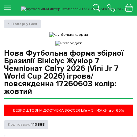
Повернутися
Нова Футбольна форма збірної
Бразилії Вінісіус Жуніор 7
Чемпіонат Світу 2026 (Vini Jr 7
World Cup 2026) ігрова/
повсякденна 17260603 колiр:
жовтий
БЕЗКОШТОВНА ДОСТАВКА SOCCER Life + ЗНИЖКИ до -60%
110888