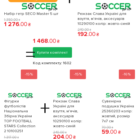
Набір гетр SECO Master 5 шт
Рюкзак Слава Україні для
взуття, м'ячів, аксесуарів
1 350
.
00
₴
1 276
.
00
10290100 колiр: жовто-синій
₴
240
.
00
₴
192
.
00
₴
1 468
.
00
₴
=
Купити комплект
Код комплекту:
1602
-15%
-15%
-16%
+
Фігурки
Рюкзак Слава
Сувенірна
футболістів
Україні для
подушка Україна
Національна
взуття, м'ячів,
25360203 колiр:
Збірна України
аксесуарів
жовтий, розмір
TOP FOOTBALL
10290100 колiр:
7x7 см
STARS Collection
жовто-синій
70
.
00
₴
59
.
00
2 10100251
₴
240
.
00
₴
204
.
00
₴
1 317
.
00
₴