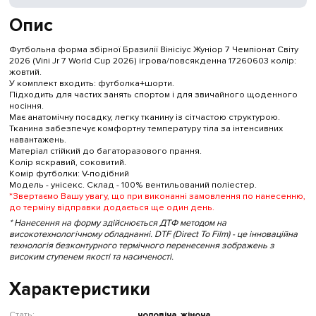
Опис
Футбольна форма збірної Бразилії Вінісіус Жуніор 7 Чемпіонат Світу
2026 (Vini Jr 7 World Cup 2026) ігрова/повсякденна 17260603 колiр:
жовтий.
У комплект входить: футболка+шорти.
Підходить для частих занять спортом і для звичайного щоденного
носіння.
Має анатомічну посадку, легку тканину із сітчастою структурою.
Тканина забезпечує комфортну температуру тіла за інтенсивних
навантажень.
Матеріал стійкий до багаторазового прання.
Колір яскравий, соковитий.
Комір футболки: V-подібний
Модель - унісекс. Склад - 100% вентильований поліестер.
*Звертаємо Вашу увагу, що при виконанні замовлення по нанесенню,
до терміну відправки додається ще один день.
* Нанесення на форму здійснюється ДТФ методом на
високотехнологічному обладнанні. DTF (Direct To Film) - це інноваційна
технологія безконтурного термічного перенесення зображень з
високим ступенем якості та насиченості.
Характеристики
Стать:
чоловіча, жіноча