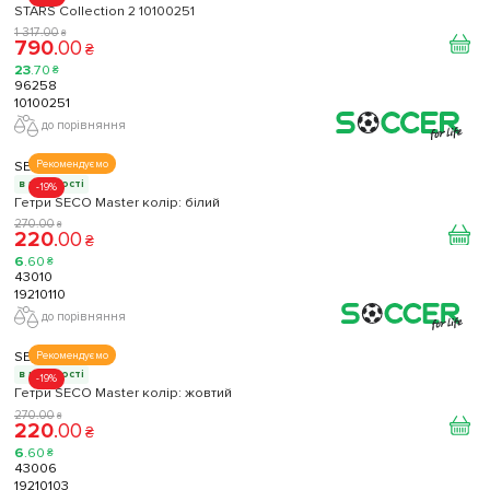
STARS Collection 2 10100251
1 317
.
00
₴
790
.
00
₴
23
.
70
₴
96258
10100251
до порівняння
SECO
Рекомендуємо
в наявності
-19%
Гетри SECO Master колір: білий
270
.
00
₴
220
.
00
₴
6
.
60
₴
43010
19210110
до порівняння
SECO
Рекомендуємо
в наявності
-19%
Гетри SECO Master колір: жовтий
270
.
00
₴
220
.
00
₴
6
.
60
₴
43006
19210103