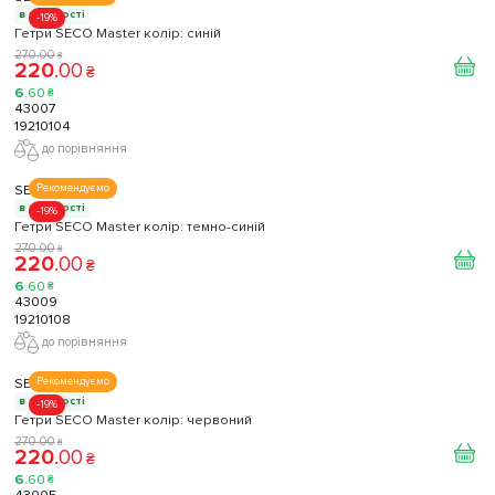
в наявності
-19%
Гетри SECO Master колір: синій
270
.
00
₴
220
.
00
₴
6
.
60
₴
43007
19210104
до порівняння
SECO
Рекомендуємо
в наявності
-19%
Гетри SECO Master колір: темно-синій
270
.
00
₴
220
.
00
₴
6
.
60
₴
43009
19210108
до порівняння
SECO
Рекомендуємо
в наявності
-19%
Гетри SECO Master колір: червоний
270
.
00
₴
220
.
00
₴
6
.
60
₴