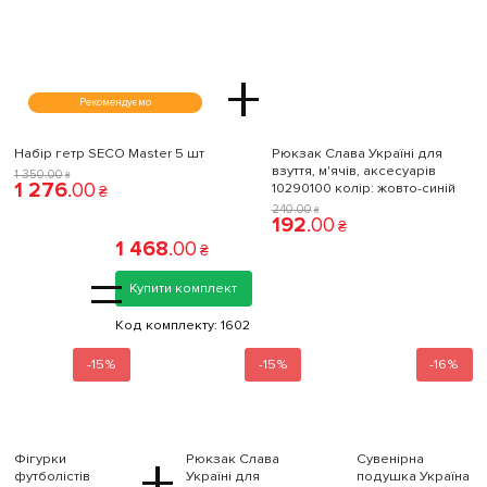
+
Рекомендуємо
Набір гетр SECO Master 5 шт
Рюкзак Слава Україні для
взуття, м'ячів, аксесуарів
1 350
.
00
₴
1 276
.
00
10290100 колiр: жовто-синій
₴
240
.
00
₴
192
.
00
₴
1 468
.
00
₴
=
Купити комплект
Код комплекту:
1602
-15%
-15%
-16%
+
Фігурки
Рюкзак Слава
Сувенірна
футболістів
Україні для
подушка Україна