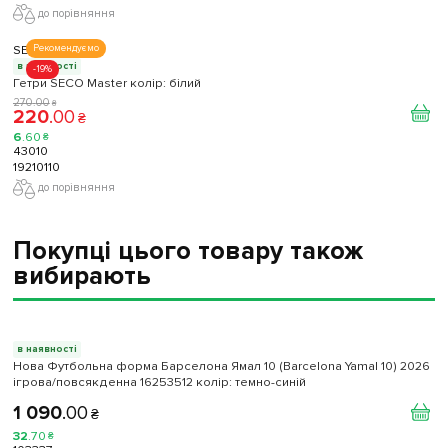
до порівняння
SECO
Рекомендуємо
в наявності
-19%
Гетри SECO Master колір: білий
270
.
00
₴
220
.
00
₴
6
.
60
₴
43010
19210110
до порівняння
Покупці цього товару також
вибирають
в наявності
Нова Футбольна форма Барселона Ямал 10 (Barcelona Yamal 10) 2026
ігрова/повсякденна 16253512 колiр: темно-синій
1 090
.
00
₴
32
.
70
₴