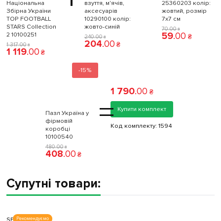
Національна
взуття, м'ячів,
25360203 колiр:
Збірна України
аксесуарів
жовтий, розмір
TOP FOOTBALL
10290100 колiр:
7x7 см
STARS Collection
жовто-синій
70
.
00
₴
59
.
00
2 10100251
₴
240
.
00
₴
204
.
00
₴
1 317
.
00
₴
1 119
.
00
₴
-15%
1 790
.
00
₴
=
Купити комплект
Пазл Україна у
фірмовій
Код комплекту:
1594
коробці
10100540
480
.
00
₴
408
.
00
₴
Супутні товари:
SECO
Рекомендуємо