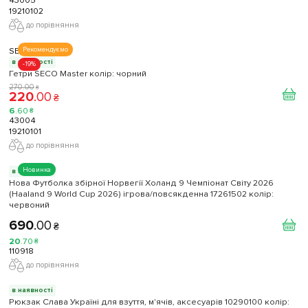
43005
19210102
до порівняння
SECO
Рекомендуємо
в наявності
-19%
Гетри SECO Master колір: чорний
270
.
00
₴
220
.
00
₴
6
.
60
₴
43004
19210101
до порівняння
Новинка
в наявності
Нова Футболка збірної Норвегії Холанд 9 Чемпіонат Світу 2026
(Haaland 9 World Cup 2026) ігрова/повсякденна 17261502 колiр:
червоний
690
.
00
₴
20
.
70
₴
110918
до порівняння
в наявності
Рюкзак Слава Україні для взуття, м'ячів, аксесуарів 10290100 колiр: