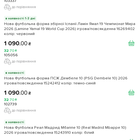
103337
до порівняння
в наявності 1-3 дні
Нова футбольна форма збірної Іспанії Ламін Ямал 19 Чемпионат Мира
2026 (Lamine Yamal 19 World Cup 2026) ігрова/повсякденна 16269402
колiр: червоний
1 090
.
00
₴
32
.
70
₴
105056
до порівняння
в наявності
Нова Футбольна форма ПСЖ Дембеле 10 (PSG Dembele 10) 2026
ігрова/повсякденна 15242412 колiр: темно-синій
1 090
.
00
₴
32
.
70
₴
102739
до порівняння
в наявності
Нова Футболка Реал Мадрид Мбаппе 10 (Real Madrid Mbappe 10)
2026 ігрова/повсякденна 15243910 колiр: білий