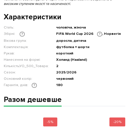
високим ступенем якості та насиченості.
Характеристики
Стать:
чоловіча, жіноча
Збірні:
FIFA World Cup 2026
, Норвегія
?
?
Вікова група:
доросла, дитяча
Комплектація:
футболка + шорти
Рукав:
короткий
Нанесення на формі:
Холанд (Haaland)
КількістьУО_500_Товара:
2
Сезон:
2025/2026
Основний колір:
червоний
Гарантія, днів:
180
?
Разом дешевше
-5%
-20%