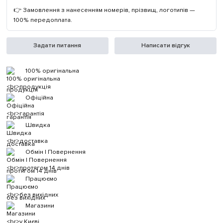
👉 Замовлення з нанесенням номерів, прізвищ, логотипів —
100% передоплата.
Задати питання
Написати відгук
100% оригінальна
продукція
Офіційна
гарантія
Швидка
доставка
Обмін | Повернення
протягом 14 днів
Працюємо
без вихідних
Магазини