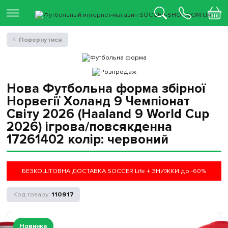
Повернутися
Нова Футбольна форма збірної
Норвегії Холанд 9 Чемпіонат
Світу 2026 (Haaland 9 World Cup
2026) ігрова/повсякденна
17261402 колiр: червоний
БЕЗКОШТОВНА ДОСТАВКА SOCCER Life + ЗНИЖКИ до -60%
110917
Новинка