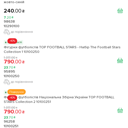
жовто-синій
240
.
00
₴
7
.
20
₴
98638
10290100
до порівняння
-40%
в наявності
Фігурки футболістів TOP FOOTBALL STARS - Набір The Football Stars
Collection 1 10100250
1 317
.
00
₴
790
.
00
₴
23
.
70
₴
95895
10100250
до порівняння
Подарунок
в наявності
Фігурки футболістів Національна Збірна України TOP FOOTBALL
-40%
STARS Collection 2 10100251
1 317
.
00
₴
790
.
00
₴
23
.
70
₴
96258
10100251