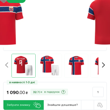
в наявності 1-3 дні
1 090
.
00
?
32
.
70
₴
₴
Забрати знижку
Знайшли дешевше?