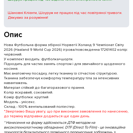
Шановні Клієнти, Шоурум не працює під час повітряної тривоги.
Дякуємо за розуміння!
Опис
Нова Футбольна форма збірної Норвегії Холанд 9 Чемпіонат Світу
2026 (Haaland 9 World Cup 2026) ігрова/повсякденна 17261402 колiр:
червоний.
У комплект входить: футболка+шорти.
Підходить для частих занять спортом і для звичайного щоденного
носіння.
Має анатомічну посадку, легку тканину із сітчастою структурою.
Тканина забезпечує комфортну температуру тіла за інтенсивних
навантажень.
Матеріал стійкий до багаторазового прання.
Колір яскравий, соковитий.
Комір футболки: круглий
Модель - унісекс.
Склад - 100% вентильований поліестер.
*Звертаємо Вашу увагу, що при виконанні замовлення по нанесенню,
до терміну відправки додається ще один день.
* Нанесення на форму здійснюється ДТФ методом на
високотехнологічному обладнанні. DTF (Direct To Film) - це інноваційна
технологія безконтурного термічного перенесення зображень з