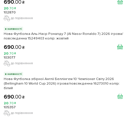
690
.
00
₴
20
.
70
₴
102870
до порівняння
в наявності
Нова Футболка Аль-Наср Роналду 7 (Al Nassr Ronaldo 7) 2026 ігрова/
повсякденна 15249403 колiр: жовтий
690
.
00
₴
20
.
70
₴
103077
до порівняння
в наявності
Нова Футболка збірної Англії Беллінгем 10 Чемпіонат Світу 2026
(Bellingham 10 World Cup 2026) ігрова/повсякденна 16273010 колiр:
білий
690
.
00
₴
20
.
70
₴
105357
до порівняння