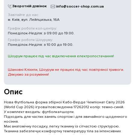
Зворотній дзвінок
info@soccer-shop.com.ua
Завітайте до нас:
м. Київ, вул. Лейпцизька, 16А
Графік роботи кол-центру:
Понеділок-Неділя: з 09:00 до 19:00.
Графік роботи Шоуруму:
Понеділок-Неділя: з 10:00 до 19:00.
Шоурум працює під час відключення електропостачання!
Шановні Клієнти, Шоурум не працює під час повітряної тривоги.
Дякуємо за розуміння!
Опис
Нова Футбольна форма збірної Кабо-Верде Чемпіонат Світу 2026
(World Cup 2026) ігрова/повсякденна 17262012 колiр: темно-синій.
У комплект входить: футболка+шорти.
Підходить для частих занять спортом і для звичайного щоденного
носіння.
Має анатомічну посадку, легку тканину із сітчастою структурою.
Тканина забезпечує комфортну температуру тіла за інтенсивних