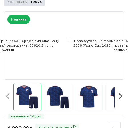
110923
Новинка
в наявності 1-3 дні
?
32
.
70
₴