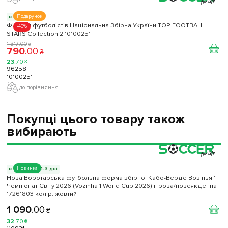
Подарунок
в наявності
Фігурки футболістів Національна Збірна України TOP FOOTBALL
-40%
STARS Collection 2 10100251
1 317
.
00
₴
790
.
00
₴
23
.
70
₴
96258
10100251
до порівняння
Покупці цього товару також
вибирають
Новинка
в наявності 1-3 дні
Нова Воротарська футбольна форма збірної Кабо-Верде Возінья 1
Чемпіонат Світу 2026 (Vozinha 1 World Cup 2026) ігрова/повсякденна
17261803 колiр: жовтий
1 090
.
00
₴
32
.
70
₴