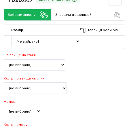
1 090
.
00
₴
Забрати знижку
Знайшли дешевше?
Розмір
Таблиця розмірів
Прізвище на спині
:
Колір прізвища на спині
:
Номер
:
Колір номеру
: