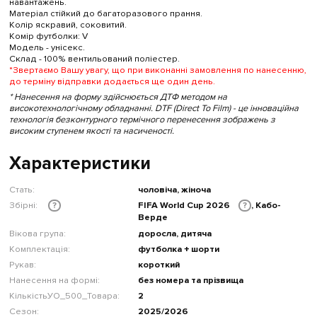
навантажень.
Матеріал стійкий до багаторазового прання.
Колір яскравий, соковитий.
Комір футболки: V
Модель - унісекс.
Склад - 100% вентильований поліестер.
*Звертаємо Вашу увагу, що при виконанні замовлення по нанесенню,
до терміну відправки додається ще один день.
* Нанесення на форму здійснюється ДТФ методом на
високотехнологічному обладнанні. DTF (Direct To Film) - це інноваційна
технологія безконтурного термічного перенесення зображень з
високим ступенем якості та насиченості.
Характеристики
Стать:
чоловіча, жіноча
Збірні:
FIFA World Cup 2026
, Кабо-
?
?
Верде
Вікова група:
доросла, дитяча
Комплектація:
футболка + шорти
Рукав:
короткий
Нанесення на формі:
без номера та прізвища
КількістьУО_500_Товара:
2
Сезон:
2025/2026