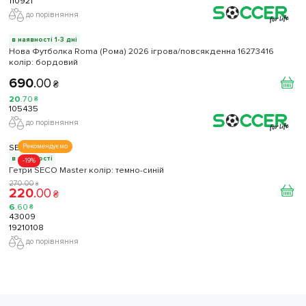
110921
до порівняння
в наявності 1-3 дні
Нова Футболка Roma (Рома) 2026 ігрова/повсякденна 16273416
колiр: бордовий
690
.
00
₴
20
.
70
₴
105435
до порівняння
SECO
Рекомендуємо
в наявності
-19%
Гетри SECO Master колір: темно-синій
270
.
00
₴
220
.
00
₴
6
.
60
₴
43009
19210108
до порівняння