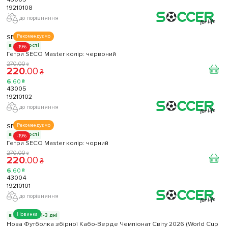
19210108
до порівняння
SECO
Рекомендуємо
в наявності
-19%
Гетри SECO Master колір: червоний
270
.
00
₴
220
.
00
₴
6
.
60
₴
43005
19210102
до порівняння
SECO
Рекомендуємо
в наявності
-19%
Гетри SECO Master колір: чорний
270
.
00
₴
220
.
00
₴
6
.
60
₴
43004
19210101
до порівняння
Новинка
в наявності 1-3 дні
Нова Футболка збірної Кабо-Верде Чемпіонат Світу 2026 (World Cup