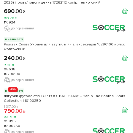
2026) ігрова/повсякденна 17262112 колiр: темно-синій
690
.
00
₴
20
.
70
₴
110924
до порівняння
в наявності
Рюкзак Слава Україні для взуття, м'ячів, аксесуарів 10290100 колiр:
жовто-синій
240
.
00
₴
7
.
20
₴
98638
10290100
до порівняння
-40%
в наявності
Фігурки футболістів TOP FOOTBALL STARS - Набір The Football Stars
Collection 1 10100250
1 317
.
00
₴
790
.
00
₴
23
.
70
₴
95895
10100250
до порівняння