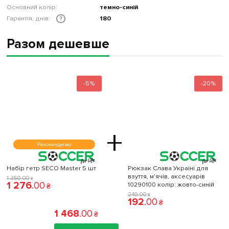
Основний колір:
темно-синій
Гарантія, днів:
180
?
Разом дешевше
-5%
-20%
+
Рекомендуємо
Набір гетр SECO Master 5 шт
Рюкзак Слава Україні для
взуття, м'ячів, аксесуарів
1 350
.
00
₴
1 276
.
00
10290100 колiр: жовто-синій
₴
240
.
00
₴
192
.
00
₴
1 468
.
00
₴