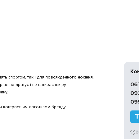
Ко
нять спортом, так і для повсякденного носіння.
06
ал не дратує і не натирає шкіру.
ину.
09
09
м контрастним логотипом бренду.
З