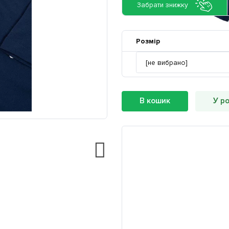
Забрати знижку
Розмір
В кошик
У р