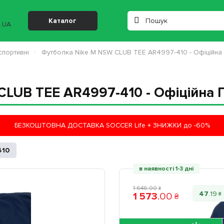
Каталог
спортивні
Футболка Nike M NSW CLUB TEE AR4997-410 - Офіційна
CLUB TEE AR4997-410 - Офіційна 
БЕЗКОШТОВНА ДОСТАВКА SOCCER Life + ЗНИЖКИ до -60%
410
в наявності 1-3 дні
1 646
.
00
₴
47
.
19
1 573
.
00
₴
₴