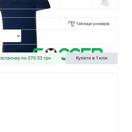
Знайшли дешевше?
Таблиця розмірів
озстрочку по 270.33 грн
Купити в 1 клік