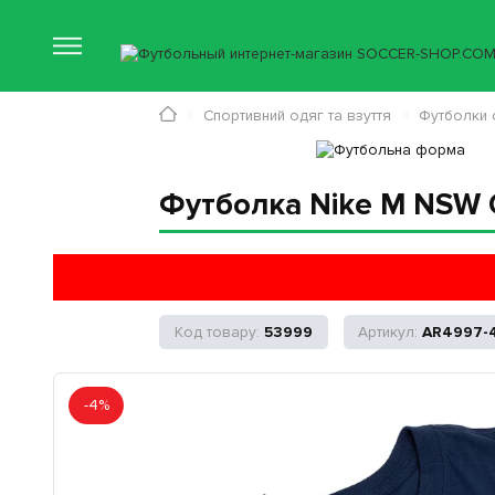
Спортивний одяг та взуття
Футболки 
Футболка Nike M NSW 
53999
AR4997-
-4%