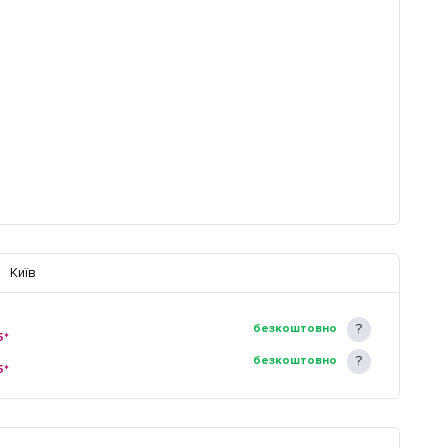
Київ
безкоштовно
5*
безкоштовно
5*