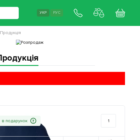
УКР
РУС
 Продукція
Продукція
?