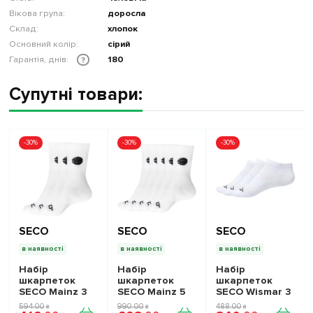
Вікова група:
доросла
Склад:
хлопок
Основний колір:
сірий
Гарантія, днів:
180
?
Супутні товари:
-30%
-30%
-30%
SECO
SECO
SECO
в наявності
в наявності
в наявності
Набір
Набір
Набір
шкарпеток
шкарпеток
шкарпеток
SECO Mainz 3
SECO Mainz 5
SECO Wismar 3
пари колір:
пар колір:
пари колір:
594
.
00
990
.
00
488
.
00
₴
₴
₴