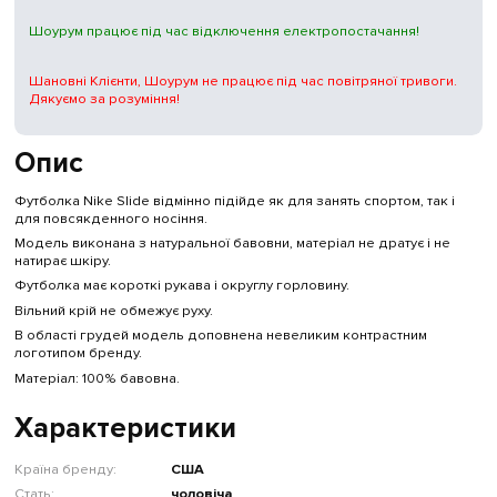
Шоурум працює під час відключення електропостачання!
Шановні Клієнти, Шоурум не працює під час повітряної тривоги.
Дякуємо за розуміння!
Опис
Футболка Nike Slide відмінно підійде як для занять спортом, так і
для повсякденного носіння.
Модель виконана з натуральної бавовни, матеріал не дратує і не
натирає шкіру.
Футболка має короткі рукава і округлу горловину.
Вільний крій не обмежує руху.
В області грудей модель доповнена невеликим контрастним
логотипом бренду.
Матеріал: 100% бавовна.
Характеристики
Країна бренду:
США
Стать:
чоловіча