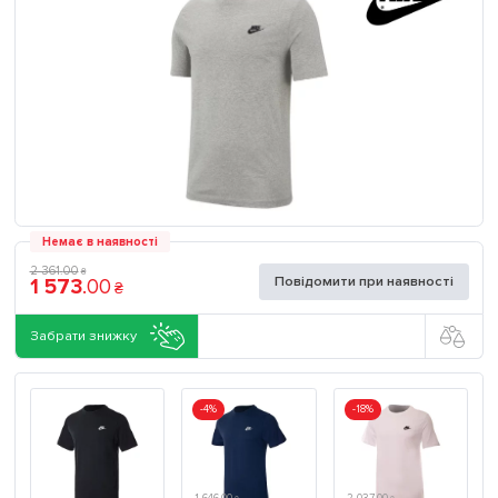
Немає в наявності
2 361
.
00
₴
Повідомити при наявності
1 573
.
00
₴
Забрати знижку
-4%
-18%