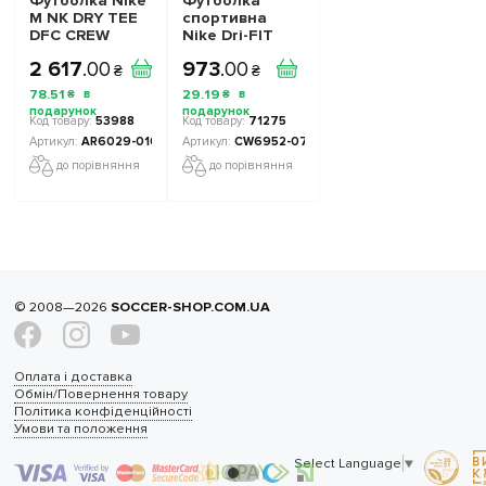
Футболка Nike
Футболка
M NK DRY TEE
спортивна
DFC CREW
Nike Dri-FIT
SOLID AR6029-
Park 20 M
2 617
.
00
973
.
00
010 - Офіційна
CW6952-071 -
₴
₴
Продукція
Офіційна
78
.
51
29
.
19
₴
₴
Продукція
53988
71275
AR6029-010
CW6952-071-1002
до порівняння
до порівняння
© 2008—2026
SOCCER-SHOP.COM.UA
Оплата і доставка
Обмін/Повернення товару
Політика конфіденційності
Умови та положення
Select Language
▼