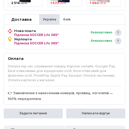
1 646
.
00
2 037
.
00
₴
₴
2 514
.
00
1 573
.
00
1 663
.
00
₴
₴
₴
Доставка
Україна
Київ
Нова пошта
безкоштовно
Підписка SOCCER Life 365*
Укрпошта
безкоштовно
Підписка SOCCER Life 365*
Оплата
Оплата під час отримання товару, Картою онлайн, Google Pay,
Безготівковими для юридичних осіб, Безготівковий для
фізичних осіб, PrivatPay, Apple Pay, Кредит, Оплата частинами,
Оплата карткою у магазині.
👉 Замовлення з нанесенням номерів, прізвищ, логотипів —
100% передоплата.
Задати питання
Написати відгук