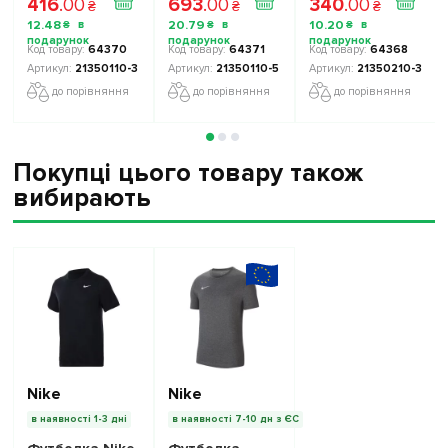
416
.
00
693
.
00
340
.
00
білий
білий
білий
₴
₴
₴
12
.
48
20
.
79
10
.
20
₴
₴
₴
64370
64371
64368
21350110-3
21350110-5
21350210-3
до порівняння
до порівняння
до порівняння
Покупці цього товару також
вибирають
Nike
Nike
в наявності 1-3 дні
в наявності 7-10 дн з ЄС