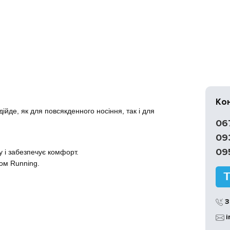
Ко
йде, як для повсякденного носіння, так і для
06
.
09
09
у і забезпечує комфорт.
ом Running.
З
i