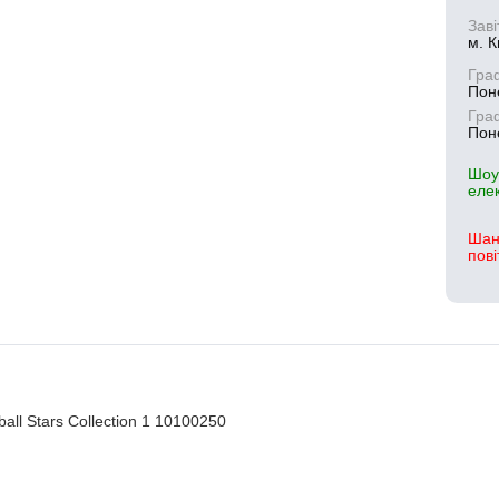
Заві
м. К
Гра
Поне
Гра
Поне
Шоу
еле
Шан
пові
ll Stars Collection 1 10100250