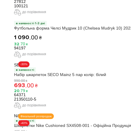
27812
100121
до порівняння
в наявності 1-3 дні
Футбольна форма Челсі Мудрик 10 (Chelsea Mudryk 10) 2023
1 090
.
00
₴
32
.
70
₴
94197
до порівняння
-30%
SECO
в наявності
Набір шкарпеток SECO Mainz 5 пар колір: білий
990
.
00
₴
693
.
00
₴
20
.
79
₴
64371
21350110-5
до порівняння
Nike
Фінальний розпродаж
в наявності
-40%
Шкарпетки Nike Cushioned SX4508-001 - Офіційна Продукці