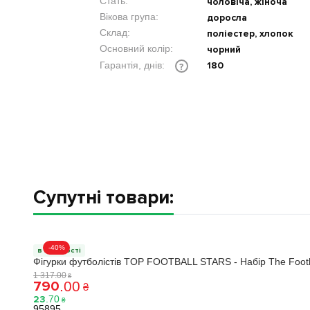
Стать:
чоловіча, жіноча
Вікова група:
доросла
Склад:
поліестер, хлопок
Основний колір:
чорний
180
Гарантія, днів:
?
Супутні товари:
-40%
в наявності
Фігурки футболістів TOP FOOTBALL STARS - Набір The Footba
1 317
.
00
₴
790
.
00
₴
23
.
70
₴
95895