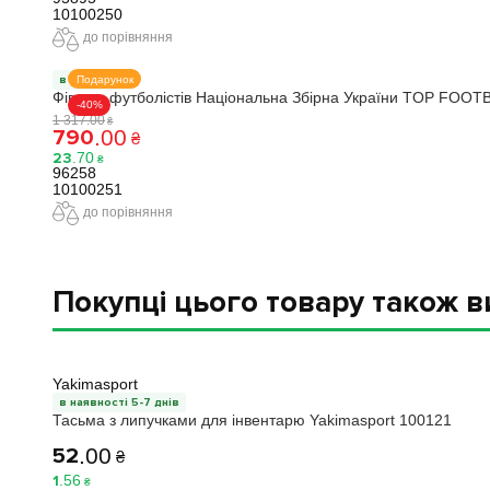
10100250
до порівняння
в наявності
Подарунок
Фігурки футболістів Національна Збірна України TOP FOOTB
-40%
1 317
.
00
₴
790
.
00
₴
23
.
70
₴
96258
10100251
до порівняння
Покупці цього товару також 
Yakimasport
в наявності 5-7 днів
Тасьма з липучками для інвентарю Yakimasport 100121
52
.
00
₴
1
.
56
₴