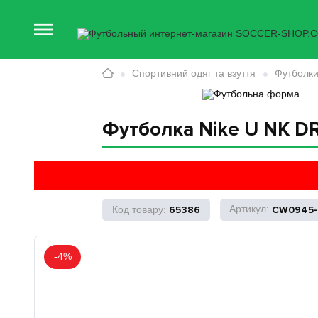
Спортивний одяг та взуття
Футболки
Футболка Nike U NK D
65386
CW0945-
-4%