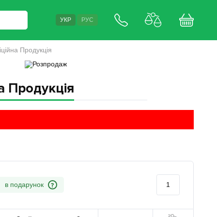
УКР
РУС
ційна Продукція
а Продукція
?