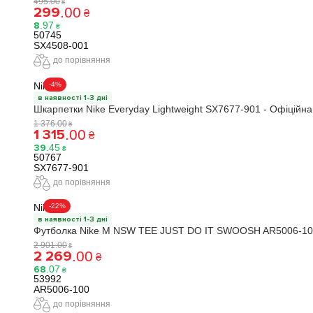
495
.
00
₴
299
.
00
₴
8
.
97
₴
50745
SX4508-001
до порівняння
-4%
Nike
в наявності 1-3 дні
Шкарпетки Nike Everyday Lightweight SX7677-901 - Офіційна
1 376
.
00
₴
1 315
.
00
₴
39
.
45
₴
50767
SX7677-901
до порівняння
-22%
Nike
в наявності 1-3 дні
Футболка Nike M NSW TEE JUST DO IT SWOOSH AR5006-100
2 901
.
00
₴
2 269
.
00
₴
68
.
07
₴
53992
AR5006-100
до порівняння