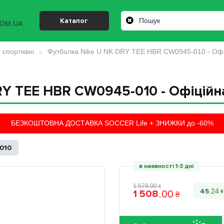
Каталог
 спортивні
Футболка Nike U NK DRY TEE HBR CW0945-010 - Офі
RY TEE HBR CW0945-010 - Офіційн
БЕЗКОШТОВНА ДОСТАВКА SOCCER Life + ЗНИЖКИ до -60%
010
в наявності 1-3 дні
1 578
.
00
₴
45
1 508
.
24
.
00
₴
₴