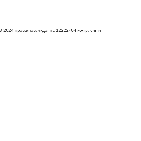
-2024 ігрова/повсякденна 12222404 колiр: синій
я