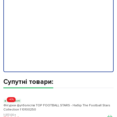
Супутні товари:
-40%
в наявності
Фігурки футболістів TOP FOOTBALL STARS - Набір The Football Stars
Collection 1 10100250
1 317
.
00
₴