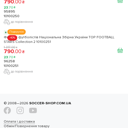
790
.
00
₴
23
.
70
₴
95895
10100250
до порівняння
Подарунок
в наявності
Фігурки футболістів Національна Збірна України TOP FOOTBALL
-40%
STARS Collection 2 10100251
1 317
.
00
₴
790
.
00
₴
23
.
70
₴
96258
10100251
до порівняння
© 2008—2026
SOCCER-SHOP.COM.UA
Оплата і доставка
Обмін/Повернення товару