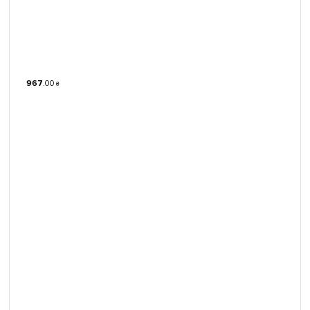
967
.
00
₴