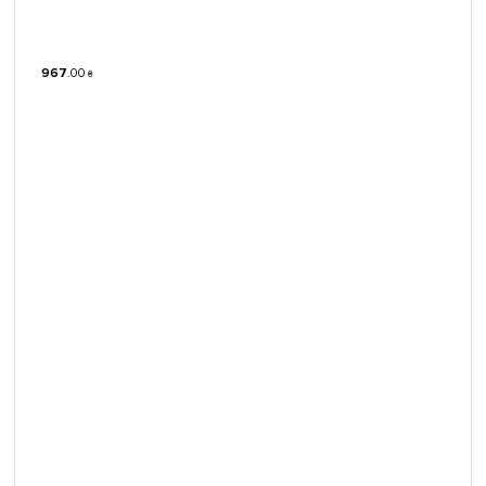
967
.
00
₴