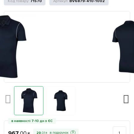
71570
BV6879-410-1002
в наявності 7-10 дн з ЄС
967
.
00
?
29
.
01
₴
₴