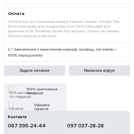
Оплата
Оплата під час отримання товару, Картою онлайн, Google Pay,
Безготівковими для юридичних осіб, Безготівковий для
фізичних осіб, PrivatPay, Apple Pay, Кредит, Оплата частинами,
Оплата карткою у магазині.
👉 Замовлення з нанесенням номерів, прізвищ, логотипів —
100% передоплата.
Задати питання
Написати відгук
100% оригінальна
продукція
Офіційна
гарантія
Контакти
Швидка
067 395-24-44
097 037-28-28
доставка