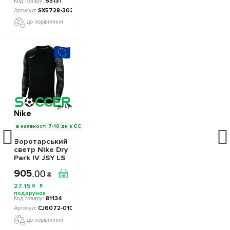
53131
SX5728-302
до порівняння
Nike
в наявності 7-10 дн з ЄС
Воротарський
светр Nike Dry
Park IV JSY LS
JR CJ6072-010
905
.
00
дитячий -
₴
Офіційна
27
.
15
₴
Продукція
81134
CJ6072-010-1004
до порівняння