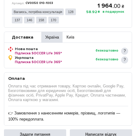
CV0050 010-1003
1 964
.
00
₴
58
.
92
₴
Вагаюсь, потрібна консультація
128
137
146
158
170
Доставка
Україна
Київ
Нова пошта
безкоштовно
Підписка SOCCER Life 365*
Укрпошта
безкоштовно
Підписка SOCCER Life 365*
Оплата
Оплата під час отримання товару, Картою онлайн, Google Pay,
Безготівковими для юридичних осіб, Безготівковий для
фізичних осіб, PrivatPay, Apple Pay, Кредит, Оплата частинами,
Оплата карткою у магазині.
👉 Замовлення з нанесенням номерів, прізвищ, логотипів —
100% передоплата.
Задати питання
Написати відгук