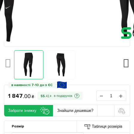
в наявності 7-10 дн з ЄС
1 847
.
00
?
55
.
41
₴
₴
Забрати знижку
Знайшли дешевше?
Розмір
Таблиця розмірів