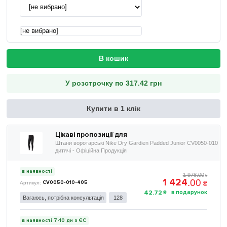
[не вибрано]
В кошик
У розстрочку по 317.42 грн
Купити в 1 клік
Цікаві пропозиції для
Штани воротарські Nike Dry Gardien Padded Junior CV0050-010
дитячі - Офіційна Продукція
в наявності
1 978
.
00
₴
1 424
.
00
₴
CV0050-010-405
42
.
72
₴
Вагаюсь, потрібна консультація
128
в наявності 7-10 дн з ЄС