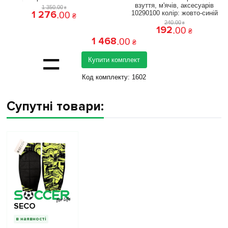
взуття, м'ячів, аксесуарів
1 350
.
00
₴
1 276
10290100 колiр: жовто-синій
.
00
₴
240
.
00
₴
192
.
00
₴
1 468
.
00
₴
=
Купити комплект
Код комплекту:
1602
Супутні товари:
SECO
в наявності