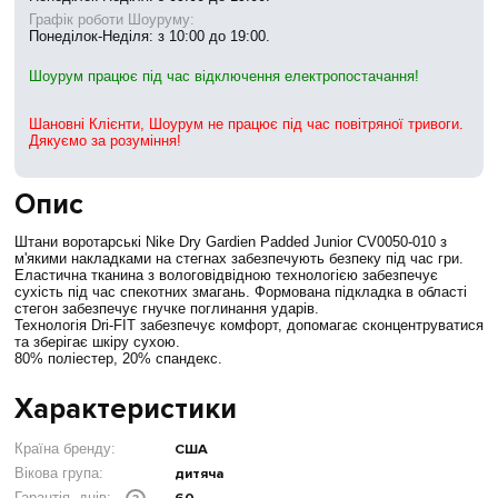
Графік роботи Шоуруму:
Понеділок-Неділя: з 10:00 до 19:00.
Шоурум працює під час відключення електропостачання!
Шановні Клієнти, Шоурум не працює під час повітряної тривоги.
Дякуємо за розуміння!
Опис
Штани воротарські Nike Dry Gardien Padded Junior CV0050-010 з
м'якими накладками на стегнах забезпечують безпеку під час гри.
Еластична тканина з вологовідвідною технологією забезпечує
сухість під час спекотних змагань. Формована підкладка в області
стегон забезпечує гнучке поглинання ударів.
Технологія Dri-FIT забезпечує комфорт, допомагає сконцентруватися
та зберігає шкіру сухою.
80% поліестер, 20% спандекс.
Характеристики
Країна бренду:
США
Вікова група:
дитяча