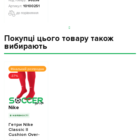
96258
10100251
до порівняння
Покупці цього товару також
вибирають
Фінальний розпродаж
-37%
Nike
в наявності
Гетри Nike
Classic II
Cushion Over-
the-Calf