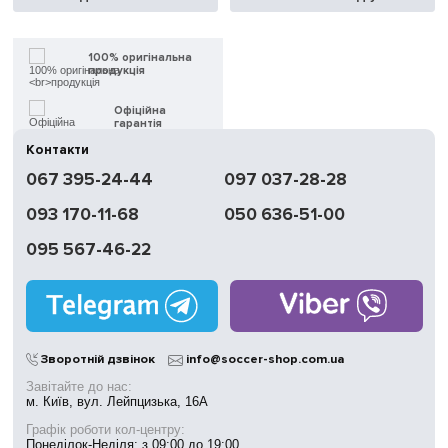
100% оригінальна
продукція
Офіційна
гарантія
Контакти
Швидка
067 395-24-44
097 037-28-28
доставка
093 170-11-68
050 636-51-00
Обмін | Повернення
протягом 14 днів
095 567-46-22
Працюємо
без вихідних
Магазини
у Києві
Зворотній дзвінок
info@soccer-shop.com.ua
Завітайте до нас:
м. Київ, вул. Лейпцизька, 16А
Графік роботи кол-центру:
Понеділок-Неділя: з 09:00 до 19:00.