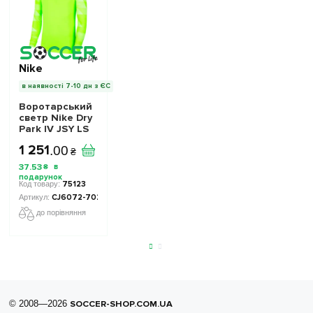
Nike
в наявності 7-10 дн з ЄС
Воротарський
светр Nike Dry
Park IV JSY LS
GK JR CJ6072-
1 251
.
00
702 дитячий -
₴
Офіційна
37
.
53
₴
Продукція
75123
CJ6072-702-1002
до порівняння
© 2008—2026
SOCCER-SHOP.COM.UA