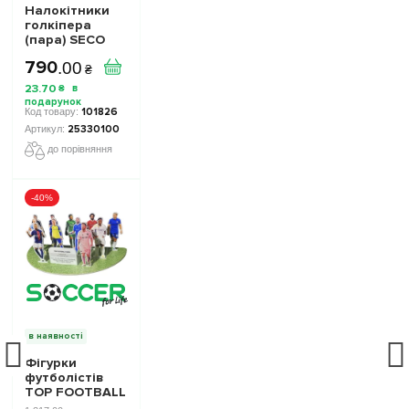
Налокітники
голкіпера
(пара) SECO
Ultrasonic
790
.
00
Protect GK
₴
25330100
23
.
70
₴
колiр: мікс
101826
25330100
до порівняння
-40%
в наявності
Фігурки
футболістів
TOP FOOTBALL
STARS - Набір