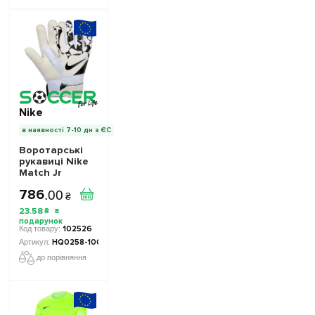
Nike
в наявності 7-10 дн з ЄС
Воротарські
рукавиці Nike
Match Jr
HQ0258-100
786
.
00
дитячі -
₴
Офіційна
23
.
58
₴
Продукція
102526
HQ0258-100-1004
до порівняння