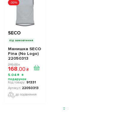
-30%
SECO
під замовлення
Манишка SECO
Fina (No Logo)
22050313
колiр: сірий
240
.
00
₴
168
.
00
₴
5
.
04
₴
91331
22050313
до порівняння