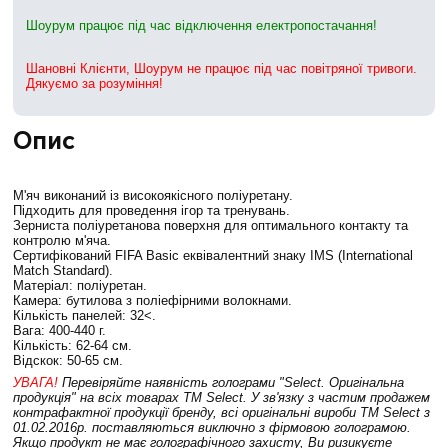
Шоурум працює під час відключення електропостачання!
Шановні Клієнти, Шоурум не працює під час повітряної тривоги.
Дякуємо за розуміння!
Опис
М'яч виконаний із високоякісного поліуретану.
Підходить для проведення ігор та тренувань.
Зерниста поліуретанова поверхня для оптимального контакту та
контролю м'яча.
Сертифікований FIFA Basic еквівалентний знаку IMS (International
Match Standard).
Матеріал: поліуретан.
Камера: бутилова з поліефірними волокнами.
Кількість панелей: 32<.
Вага: 400-440 г.
Кількість: 62-64 см.
Відскок: 50-65 см.
УВАГА!
Перевіряйте наявність голограми "Select. Оригінальна
продукція" на всіх товарах ТМ Select.
У зв'язку з частим продажем
контрафактної продукції бренду, всі оригінальні вироби ТМ Select з
01.02.2016р. поставляються виключно з фірмовою голограмою.
Якщо продукт не має голографічного захисту, Ви ризикуєте