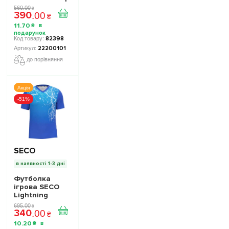
чорний
560
.
00
₴
390
.
00
₴
11
.
70
₴
82398
22200101
до порівняння
Акція
-51%
SECO
в наявності 1-3 дні
Футболка
ігрова SECO
Lightning
22221504
695
.
00
₴
340
колiр: синій
.
00
₴
10
.
20
₴