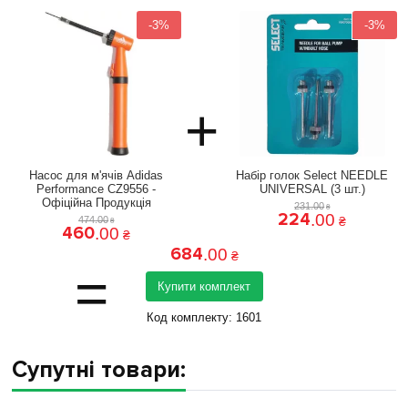
-3%
-3%
+
Насос для м'ячів Adidas
Набір голок Select NEEDLE
Performance CZ9556 -
UNIVERSAL (3 шт.)
Офіційна Продукція
231
.
00
₴
224
.
00
474
.
00
₴
₴
460
.
00
₴
684
.
00
₴
=
Купити комплект
Код комплекту:
1601
Супутні товари: