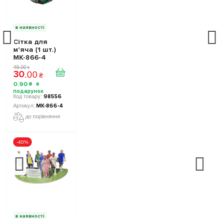
в наявності
Сітка для
м'яча (1 шт.)
МК-866-4
49
.
00
₴
30
.
00
₴
0
.
90
₴
98556
МК-866-4
до порівняння
-40%
в наявності