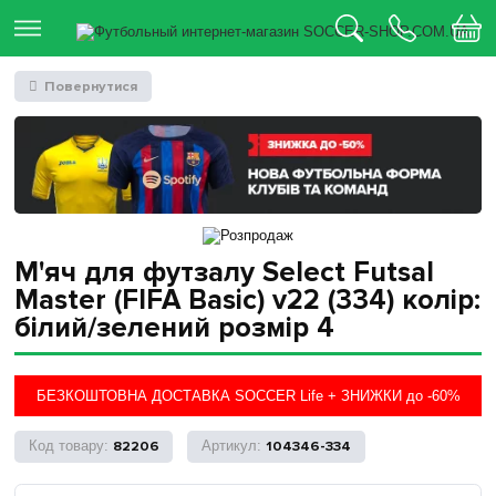
Повернутися
М'яч для футзалу Select Futsal
Master (FIFA Basic) v22 (334) колір:
білий/зелений розмір 4
БЕЗКОШТОВНА ДОСТАВКА SOCCER Life + ЗНИЖКИ до -60%
82206
104346-334