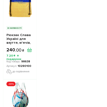
в наявності
Рюкзак Слава
Україні для
взуття, м'ячів,
аксесуарів
240
.
00
10290100 колiр:
₴
жовто-синій
7
.
20
₴
98638
10290100
до порівняння
-39%