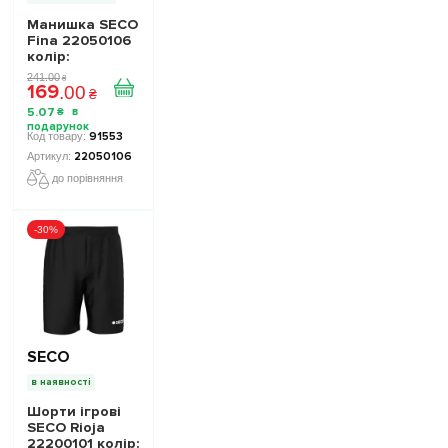
Манишка SECO
Fina 22050106
колiр:
кислотний
241
.
00
₴
169
неон
.
00
₴
5
.
07
₴
91553
22050106
до порівняння
-30%
SECO
в наявності
Шорти ігрові
SECO Rioja
22200101 колiр: