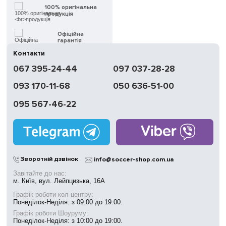
100% оригінальна
продукція
Офіційна
гарантія
Контакти
Швидка
067 395-24-44
097 037-28-28
доставка
093 170-11-68
050 636-51-00
Обмін | Повернення
протягом 14 днів
095 567-46-22
Працюємо
без вихідних
Магазини
у Києві
Зворотній дзвінок
info@soccer-shop.com.ua
Завітайте до нас:
м. Київ, вул. Лейпцизька, 16А
Графік роботи кол-центру:
Понеділок-Неділя: з 09:00 до 19:00.
Графік роботи Шоуруму:
Понеділок-Неділя: з 10:00 до 19:00.