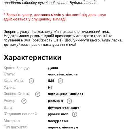
придбати підробку сумнівної якості. Будьте пильні!
.
.
* Зверніть увагу, доставка м'ячів у кількості від двох штук
здійснюється у спущеному вигляді.
Зверніть увагу! На кожному м'ячі вказано оптимальний тиск.
Недотримання рекомендацій призводить до втрати гарантії та
псування м'яча (розбіжність швів). Щоб уникнути цього, будь ласка,
дотримуйтесь правил накачування м'яча!
Характеристики
Країна бренду:
Данія
Стать:
чоловіча, жіноча
IMS
Клас м'яча:
?
?
Уцінка:
Ні
підвищеної міцності
Зносостійкість:
?
розмір 4
Розмір:
?
?
Вага:
футзал-стандарт
З'єднання панелей:
ручний шов
?
Матеріал:
поліуретан
Тип покриття:
паркет, лінолеум