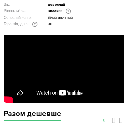
Вік:
дорослий
Рівень м'яча:
Високий
?
Основний колір:
білий, зелений
90
Гарантія, днів:
?
Разом дешевше
‹
›