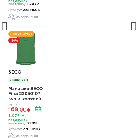
82472
22221504
до порівняння
Рекомендуємо
-30%
SECO
в наявності
Манишка SECO
Fina 22050107
колiр: зелений
241
.
00
₴
169
.
00
₴
5
.
07
₴
83315
22050107
до порівняння