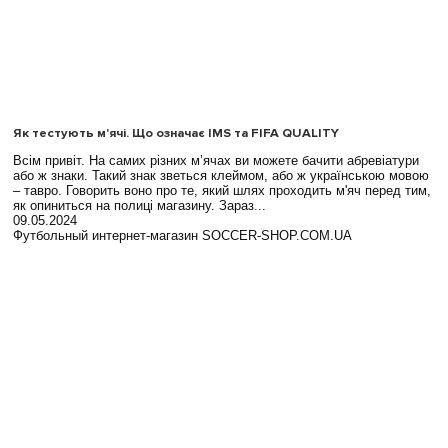
Як тестують м'ячі. Що означає IMS та FIFA QUALITY
Всім привіт. На самих різних м’ячах ви можете бачити абревіатури
або ж знаки. Такий знак зветься клеймом, або ж українською мовою
– тавро. Говорить воно про те, який шлях проходить м'яч перед тим,
як опиниться на полиці магазину. Зараз...
09.05.2024
Футбольный интернет-магазин SOCCER-SHOP.COM.UA