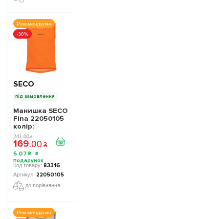
Рекомендуємо
-30%
SECO
під замовлення
Манишка SECO
Fina 22050105
колiр:
помаранчева
241
.
00
₴
169
кислота
.
00
₴
5
.
07
₴
83316
22050105
до порівняння
Рекомендуємо