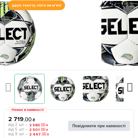
друк тексту, лого на м'ячі
Немає в наявності
2 719
.
00
₴
2
2 583
.
00
₴
Повідомити при наявності
5
2 501
.
00
₴
9
2 447
.
00
₴