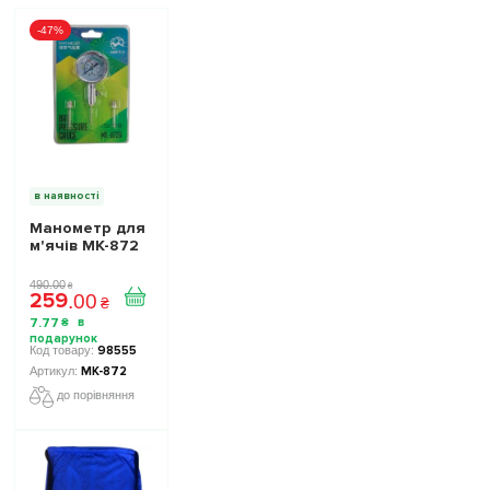
-47%
в наявності
Манометр для
м'ячів МК-872
490
.
00
₴
259
.
00
₴
7
.
77
₴
98555
МК-872
до порівняння