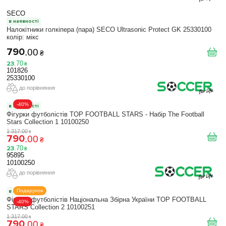
SECO
в наявності
Налокітники голкіпера (пара) SECO Ultrasonic Protect GK 25330100
колiр: мікс
790
.
00
₴
23
.
70
₴
101826
25330100
до порівняння
-40%
в наявності
Фігурки футболістів TOP FOOTBALL STARS - Набір The Football
Stars Collection 1 10100250
1 317
.
00
₴
790
.
00
₴
23
.
70
₴
95895
10100250
до порівняння
Подарунок
в наявності
Фігурки футболістів Національна Збірна України TOP FOOTBALL
-40%
STARS Collection 2 10100251
1 317
.
00
₴
790
.
00
₴