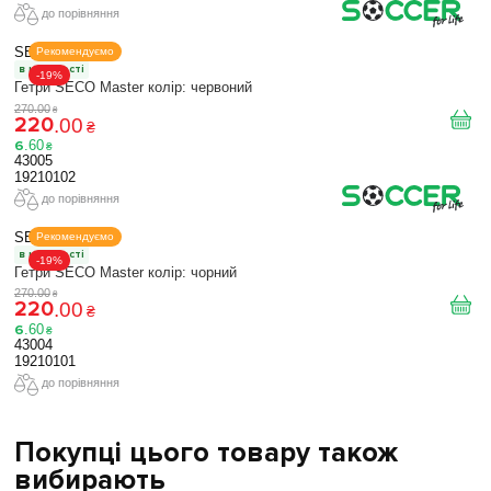
до порівняння
SECO
Рекомендуємо
в наявності
-19%
Гетри SECO Master колір: червоний
270
.
00
₴
220
.
00
₴
6
.
60
₴
43005
19210102
до порівняння
SECO
Рекомендуємо
в наявності
-19%
Гетри SECO Master колір: чорний
270
.
00
₴
220
.
00
₴
6
.
60
₴
43004
19210101
до порівняння
Покупці цього товару також
вибирають