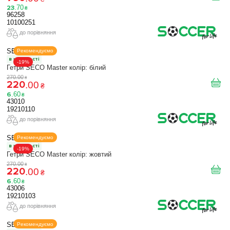
23
.
70
₴
96258
10100251
до порівняння
SECO
Рекомендуємо
в наявності
-19%
Гетри SECO Master колір: білий
270
.
00
₴
220
.
00
₴
6
.
60
₴
43010
19210110
до порівняння
SECO
Рекомендуємо
в наявності
-19%
Гетри SECO Master колір: жовтий
270
.
00
₴
220
.
00
₴
6
.
60
₴
43006
19210103
до порівняння
SECO
Рекомендуємо