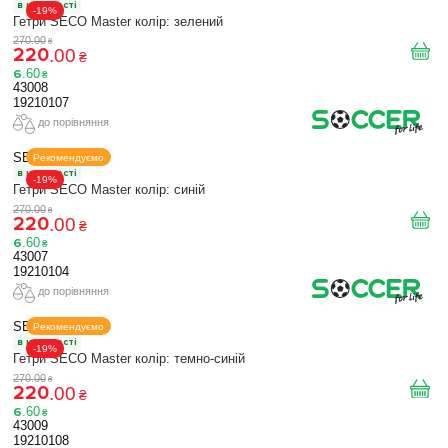
в наявності
-19%
Гетри SECO Master колір: зелений
270
.
00
₴
220
.
00
₴
6
.
60
₴
43008
19210107
до порівняння
SECO
Рекомендуємо
в наявності
-19%
Гетри SECO Master колір: синій
270
.
00
₴
220
.
00
₴
6
.
60
₴
43007
19210104
до порівняння
SECO
Рекомендуємо
в наявності
-19%
Гетри SECO Master колір: темно-синій
270
.
00
₴
220
.
00
₴
6
.
60
₴
43009
19210108