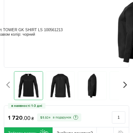
в наявності 1-3 дні
1 720
.
00
?
51
.
60
₴
₴