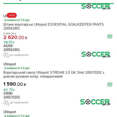
-10%
Uhlsport
в наявності 1-3 дні
Штани воротарські Uhlsport ESSENTIAL GOALKEEPER PANTS
100561901
2 900
.
00
₴
2 620
.
00
₴
78
.
60
₴
44269
100561901
до порівняння
Uhlsport
в наявності 1-3 дні
Воротарський светр Uhlsport STREAM 3.0 GK Shirt 100570202 з
довгим рукавом колір: помаранчевий
1 590
.
00
₴
47
.
70
₴
33690
100570202
до порівняння
Uhlsport
в наявності 1-3 дні