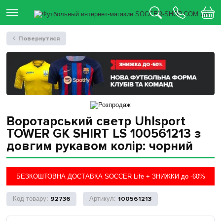
Повернутися
Воротарський светр Uhlsport
TOWER GK SHIRT LS 100561213 з
довгим рукавом колір: чорний
БЕЗКОШТОВНА ДОСТАВКА SOCCER Life + ЗНИЖКИ до -60%
92736
100561213