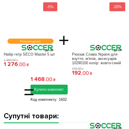
-5%
-20%
+
Рекомендуємо
Набір гетр SECO Master 5 шт
Рюкзак Слава Україні для
взуття, м'ячів, аксесуарів
1 350
.
00
₴
1 276
10290100 колiр: жовто-синій
.
00
₴
240
.
00
₴
192
.
00
₴
1 468
.
00
₴
=
Купити комплект
Код комплекту:
1602
Супутні товари: