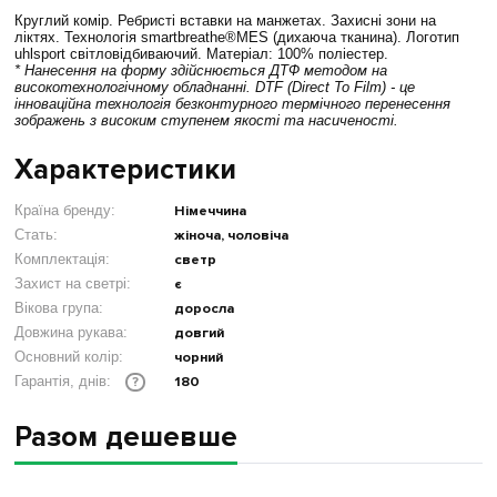
Круглий комір. Ребристі вставки на манжетах. Захисні зони на
ліктях. Технологія smartbreathe®MES (дихаюча тканина). Логотип
uhlsport світловідбиваючий. Матеріал: 100% поліестер.
* Нанесення на форму здійснюється ДТФ методом на
високотехнологічному обладнанні. DTF (Direct To Film) - це
інноваційна технологія безконтурного термічного перенесення
зображень з високим ступенем якості та насиченості.
Характеристики
Країна бренду:
Німеччина
Стать:
жіноча, чоловіча
Комплектація:
светр
Захист на светрі:
є
Вікова група:
доросла
Довжина рукава:
довгий
Основний колір:
чорний
180
Гарантія, днів:
?
Разом дешевше