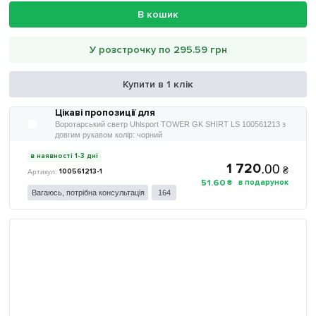
В кошик
У розстрочку по 295.59 грн
Купити в 1 клік
Цікаві пропозиції для
Воротарський светр Uhlsport TOWER GK SHIRT LS 100561213 з
довгим рукавом колір: чорний
в наявності 1-3 дні
1 720
.
00
₴
100561213-1
51
.
60
₴
Вагаюсь, потрібна консультація
164