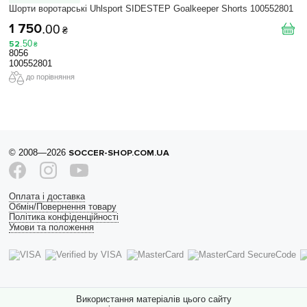
Шорти воротарські Uhlsport SIDESTEP Goalkeeper Shorts 100552801
1 750
.
00
₴
52
.
50
₴
8056
100552801
до порівняння
© 2008—2026
SOCCER-SHOP.COM.UA
Оплата і доставка
Обмін/Повернення товару
Політика конфіденційності
Умови та положення
Використання матеріалів цього сайту