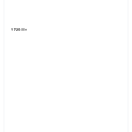
1 720
.
00
₴