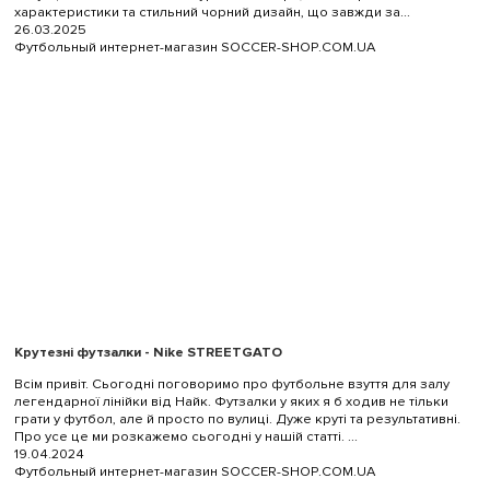
характеристики та стильний чорний дизайн, що завжди за...
26.03.2025
Футбольный интернет-магазин SOCCER-SHOP.COM.UA
Крутезні футзалки - Nike STREETGATO
Всім привіт. Сьогодні поговоримо про футбольне взуття для залу
легендарної лінійки від Найк. Футзалки у яких я б ходив не тільки
грати у футбол, але й просто по вулиці. Дуже круті та результативні.
Про усе це ми розкажемо сьогодні у нашій статті. ...
19.04.2024
Футбольный интернет-магазин SOCCER-SHOP.COM.UA