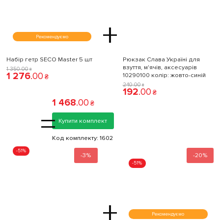
+
Рекомендуємо
Набір гетр SECO Master 5 шт
Рюкзак Слава Україні для
взуття, м'ячів, аксесуарів
1 350
.
00
₴
1 276
.
00
10290100 колiр: жовто-синій
₴
240
.
00
₴
192
.
00
₴
1 468
.
00
₴
=
Купити комплект
Код комплекту:
1602
-51%
-3%
-20%
-51%
+
Рекомендуємо