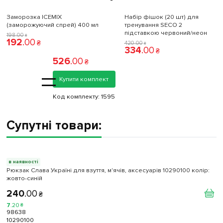
Заморозка ICEMIX
Набір фішок (20 шт) для
(заморожуючий спрей) 400 мл
тренування SECO 2
підставкою червоний/неон
198
.
00
₴
192
.
00
₴
420
.
00
₴
334
.
00
₴
526
.
00
₴
=
Купити комплект
Код комплекту:
1595
Супутні товари:
в наявності
Рюкзак Слава Україні для взуття, м'ячів, аксесуарів 10290100 колiр:
жовто-синій
240
.
00
₴
7
.
20
₴
98638
10290100