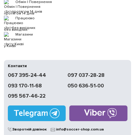
Обмін | Повернення
протягом 14 днів
Працюємо
без вихідних
Магазини
у Києві
Контакти
067 395-24-44
097 037-28-28
093 170-11-68
050 636-51-00
095 567-46-22
Зворотній дзвінок
info@soccer-shop.com.ua