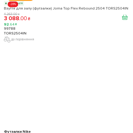
в наявності
-28%
Взуття для залу (футзалки) Joma Top Flex Rebound 2504 TORS2504IN
4 263
.
00
₴
3 088
.
00
₴
92
.
64
₴
99788
TORS2504IN
до порівняння
Футзалки Nike