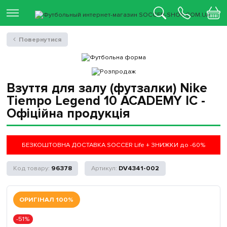
Повернутися
Взуття для залу (футзалки) Nike
Tiempo Legend 10 ACADEMY IC -
Офіційна продукція
БЕЗКОШТОВНА ДОСТАВКА SOCCER Life + ЗНИЖКИ до -60%
96378
DV4341-002
ОРИГІНАЛ 100%
-51%