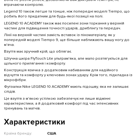
втрачаючи контролю.
Legend 10 також легше та тонше, ніж попередні моделі Tiempo, що
робить його придатним для будь-якої позиції на полі.
LEGEND 10 ACADEMY також має посилені зони торкання у верхній
частині для підвищення точності ударів, дриблінгу та передач.
Лінії на верхній частині замість вставок із піноматеріалу, як у
попередній моделі Tiempo 9, ще більше наближають вашу ногу до
м'яча.
Взуття має зручний крій, що облягає.
Штучна шкіра FlyTouch Lite ультрам'яка, але мало розтягується для
щільного прилягання і комфорту.
Конструкція язичка з додатковим набиванням для надійного
відчуття та комфорту у ключових зонах удару. Крім того, підкладка із
мікрофібри.
Футзалки Nike LEGEND 10 ACADEMY мають підошву, яка не залишає
слідів.
Це взуття з м'якою устілкою забезпечує не лише відмінні
характеристики, а й додатковий комфорт під час інтенсивних
тренувань та матчів.
Характеристики
Країна бренду:
США