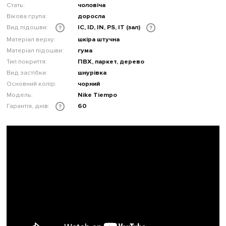
Стать:
чоловіча
Вікова група:
доросла
Вид підошви:
IC, ID, IN, PS, IT (зал)
?
?
Матеріал верху:
шкіра штучна
Матеріал підошви:
гума
Тип покриття:
ПВХ, паркет, дерево
Вид застібки:
шнурівка
Основний колір:
чорний
Модель:
Nike Tiempo
Гарантія, днів:
60
?