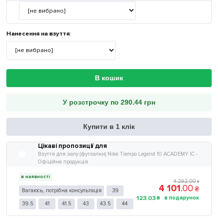
Нанесення на взуття
:
В кошик
У розстрочку по 290.44 грн
Купити в 1 клік
Цікаві пропозиції для
Взуття для залу (футзалки) Nike Tiempo Legend 10 ACADEMY IC -
Офіційна продукція
в наявності
4 292
.
00
₴
4 101
.
00
₴
Вагаюсь, потрібна консультація
39
123
.
03
₴
39.5
41
41.5
43
43.5
44