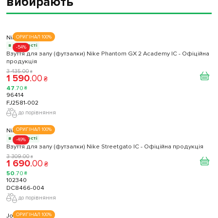
вибирають
Nike
ОРИГІНАЛ 100%
в наявності
-54%
Взуття для залу (футзалки) Nike Phantom GX 2 Academy IC - Офіційна
продукція
3 435
.
00
₴
1 590
.
00
₴
47
.
70
₴
96414
FJ2581-002
до порівняння
Nike
ОРИГІНАЛ 100%
в наявності
-49%
Взуття для залу (футзалки) Nike Streetgato IC - Офіційна продукція
3 309
.
00
₴
1 690
.
00
₴
50
.
70
₴
102340
DC8466-004
до порівняння
Joma
ОРИГІНАЛ 100%