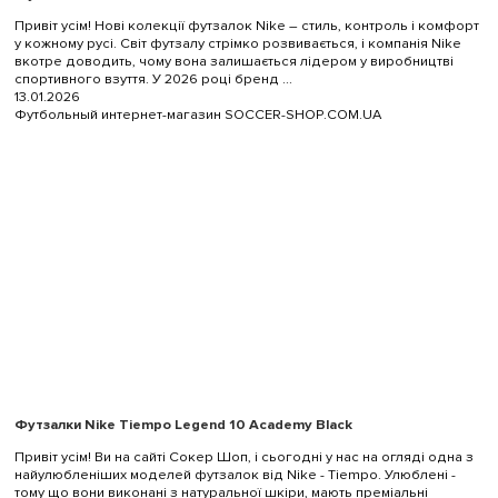
Привіт усім! Нові колекції футзалок Nike – стиль, контроль і комфорт
у кожному русі. Світ футзалу стрімко розвивається, і компанія Nike
вкотре доводить, чому вона залишається лідером у виробництві
спортивного взуття. У 2026 році бренд ...
13.01.2026
Футбольный интернет-магазин SOCCER-SHOP.COM.UA
Футзалки Nike Tiempo Legend 10 Academy Black
Привіт усім! Ви на сайті Сокер Шоп, і сьогодні у нас на огляді одна з
найулюбленіших моделей футзалок від Nike - Tiempo. Улюблені -
тому що вони виконані з натуральної шкіри, мають преміальні