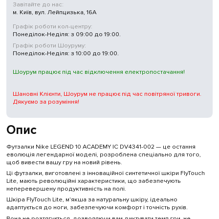
Завітайте до нас:
м. Київ, вул. Лейпцизька, 16А
Графік роботи кол-центру:
Понеділок-Неділя: з 09:00 до 19:00.
Графік роботи Шоуруму:
Понеділок-Неділя: з 10:00 до 19:00.
Шоурум працює під час відключення електропостачання!
Шановні Клієнти, Шоурум не працює під час повітряної тривоги.
Дякуємо за розуміння!
Опис
Футзалки Nike LEGEND 10 ACADEMY IC DV4341-002 — це остання
еволюція легендарної моделі, розроблена спеціально для того,
щоб вивести вашу гру на новий рівень.
Ці футзалки, виготовлені з інноваційної синтетичної шкіри FlyTouch
Lite, мають революційні характеристики, що забезпечують
неперевершену продуктивність на полі.
Шкіра FlyTouch Lite, м'якша за натуральну шкіру, ідеально
адаптується до ноги, забезпечуючи комфорт і точність рухів.
Вона не розтягується, дозволяючи вам диктувати темп гри, не