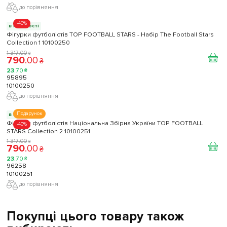
до порівняння
-40%
в наявності
Фігурки футболістів TOP FOOTBALL STARS - Набір The Football Stars
Collection 1 10100250
1 317
.
00
₴
790
.
00
₴
23
.
70
₴
95895
10100250
до порівняння
Подарунок
в наявності
Фігурки футболістів Національна Збірна України TOP FOOTBALL
-40%
STARS Collection 2 10100251
1 317
.
00
₴
790
.
00
₴
23
.
70
₴
96258
10100251
до порівняння
Покупці цього товару також