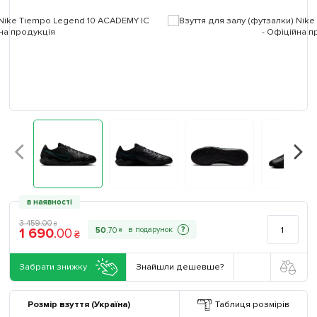
в наявності
3 459
.
00
₴
1 690
.
00
?
50
.
70
₴
₴
Забрати знижку
Знайшли дешевше?
Розмір взуття (Україна)
Таблиця розмірів