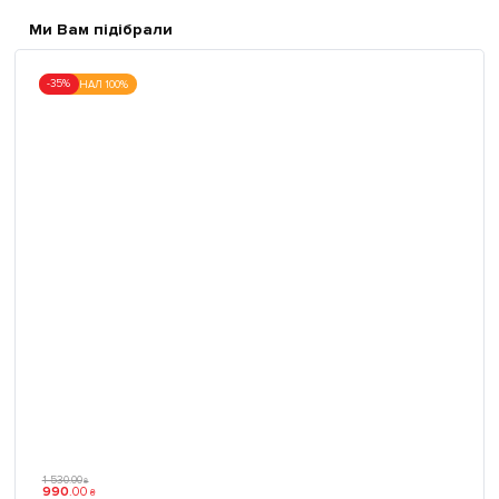
Ми Вам підібрали
-35%
ОРИГІНАЛ 100%
1 530
.
00
₴
990
.
00
₴