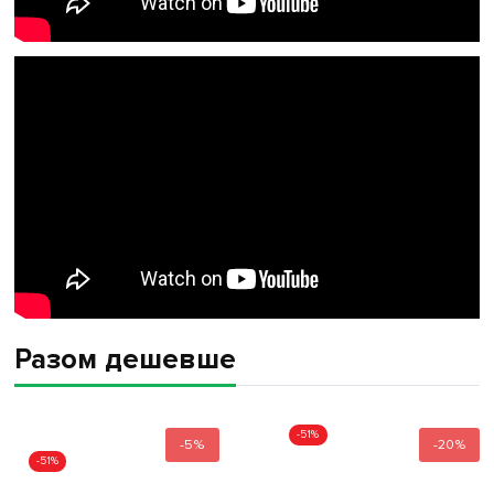
Разом дешевше
-51%
-5%
-20%
-51%