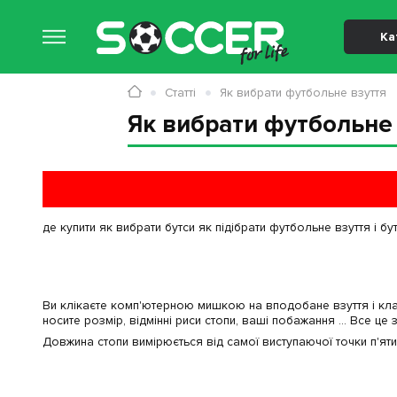
Ка
Статті
Як вибрати футбольне взуття
Як вибрати футбольне
де купити як вибрати бутси як підібрати футбольне взуття і б
Ви клікаєте комп'ютерною мишкою на вподобане взуття і кла
носите розмір, відмінні риси стопи, ваші побажання ... Все це
Довжина стопи вимірюється від самої виступаючої точки п'ят