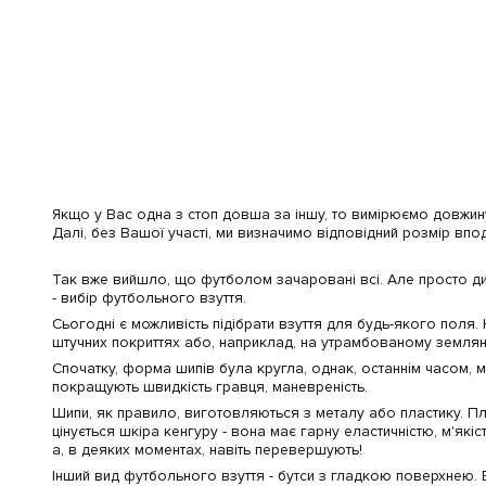
Якщо у Вас одна з стоп довша за іншу, то вимірюємо довжин
Далі, без Вашої участі, ми визначимо відповідний розмір впо
Так вже вийшло, що футболом зачаровані всі. Але просто див
- вибір футбольного взуття.
Сьогодні є можливість підібрати взуття для будь-якого поля.
штучних покриттях або, наприклад, на утрамбованому земляно
Спочатку, форма шипів була кругла, однак, останнім часом, мож
покращують швидкість гравця, маневреність.
Шипи, як правило, виготовляються з металу або пластику. Пла
цінується шкіра кенгуру - вона має гарну еластичністю, м'якіс
а, в деяких моментах, навіть перевершують!
Інший вид футбольного взуття - бутси з гладкою поверхнею.