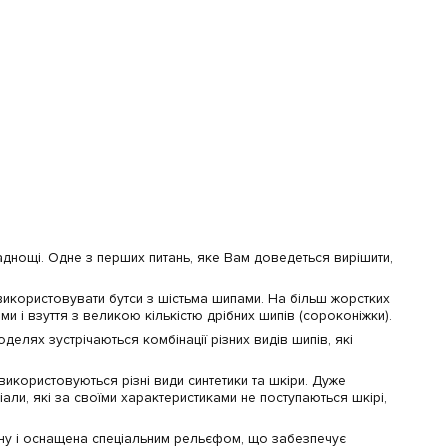
аднощі. Одне з перших питань, яке Вам доведеться вирішити,
 використовувати бутси з шістьма шипами. На більш жорстких
 і взуття з великою кількістю дрібних шипів (сороконіжки).
оделях зустрічаються комбінації різних видів шипів, які
використовуються різні види синтетики та шкіри. Дуже
ріали, які за своїми характеристиками не поступаються шкірі,
тану і оснащена спеціальним рельєфом, що забезпечує