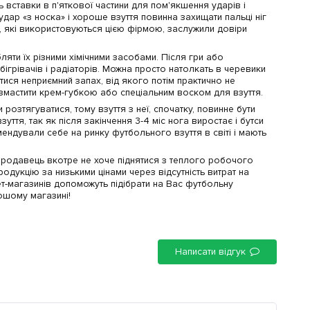
 вставки в п'яткової частини для пом'якшення ударів і
ар «з носка» і хороше взуття повинна захищати пальці ніг
ї, які використовуються цією фірмою, заслужили довіри
яти їх різними хімічними засобами. Після гри або
бігрівачів і радіаторів. Можна просто натолкать в черевики
итися неприємний запах, від якого потім практично не
 змастити крем-губкою або спеціальним воском для взуття.
розтягуватися, тому взуття з неї, спочатку, повинне бути
уття, так як після закінчення 3-4 міс нога виростає і бутси
мендували себе на ринку футбольного взуття в світі і мають
й продавець вкотре не хоче піднятися з теплого робочого
родукцію за низькими цінами через відсутність витрат на
ет-магазинів допоможуть підібрати на Вас футбольну
рошому магазині!
Написати відгук