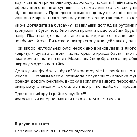
зручність для гри на рівному, жорсткому покритті. Найчастіш
ефективного відштовхування. Так само зміцнюють частину шка
від пошкоджень. Провідною фірмою в цьому сегменті з вигото
капітана Збірній Італії з футзалу Nando Grana! Так само, в «Jo
Як же доглядати за бутсами? Правильний догляд за бутсами п
тренування бутси потрібно трохи промити водою, збити бруд. 
папір. Після того, як папір стане вологим, його слід замінит
позбутися. Хоча, Ви можете використовувати цей запах для з
При виборі футбольних бутс, необхідно враховувати, з якого 
«впритул». Бутси з синтетичних матеріалів краще брати чітко п
вже можна вішати на цвях. Можна знайти добротного виробника
широку модельну лінійку.
Де ж купити футбольні бутси? У кожному місті є футбольні ма
крісла ... Останнім часом, отримала популярність покупка фут
оренду, дорогу рекламу, високу зарплату зайвого персоналу, 
екіпіровку, а якщо ж так сталося, що річ не підійшла, - про
Вдалого вибору і грайте у футбол!!!
Футбольный интернет-магазин SOCCER-SHOP.COM.UA
Відгуки по статті
Середній рейтинг:
4.8
Всього відгуків:
6