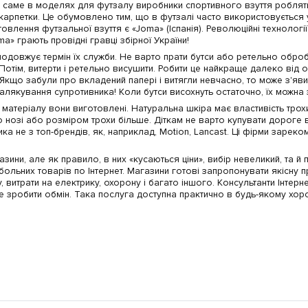
е, саме в моделях для футзалу виробники спортивного взуття роблять
рпетки. Це обумовлено тим, що в футзалі часто використовується уд
влення футзальної взуття є «Joma» (Іспанія). Революційні технологі
ma» грають провідні гравці збірної України!
одовжує термін їх служби. Не варто прати бутси або ретельно обробл
Потім, витерти і ретельно висушити. Робити це найкраще далеко від о
и. Якщо забули про вкладений папері і витягли невчасно, то може з'яв
алякування супротивника! Коли бутси висохнуть остаточно, їх можна
матеріалу вони виготовлені. Натуральна шкіра має властивість трохи 
о нозі або розміром трохи більше. Діткам не варто купувати дороге вз
 не з топ-брендів, як, наприклад, Motion, Lancast. Ці фірми зареко
газини, але як правило, в них «кусаються ціни», вибір невеликий, та 
больних товарів по Інтернет. Магазини готові запропонувати якісну п
витрати на електрику, охорону і багато іншого. Консультанти Інтерн
сите зробити обмін. Така послуга доступна практично в будь-якому хо