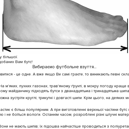
у більшої.
добаних Вам бутс!
Вибираємо футбольне взуття...
итися - це одне. А вже якщо Ви самі граєте, то виникають певні скл
 На м'яких, пухких газонах, трав'яному ґрунті, в мокру погоду краще
му майданчику підходять бутси з дванадцятьма і тринадцятьма шипами
на зустріти круглі, трикутні і довгасті шипи. Крім цього, на деяких м
стик є більш популярним. А при виготовленні верхньої частини бутс 
тю і не боїться вологи. Останнім часом, розроблені різні штучні мате
 Вони не мають шипів; їх підошва найчастіше проводиться з поліуре