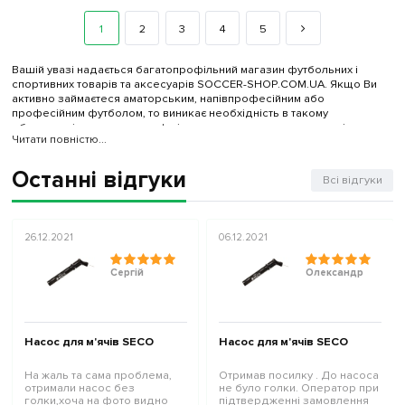
1
2
3
4
5
Вашій увазі надається багатопрофільний магазин футбольних і
спортивних товарів та аксесуарів SOCCER-SHOP.COM.UA. Якщо Ви
активно займаєтеся аматорським, напівпрофесійним або
професійним футболом, то виникає необхідність в такому
обладнанні, як насос для м'ячів, голки для накачування, силіконове
Читати повністю...
масло і механічні манометри.
Насоси для м'ячів
Останні відгуки
Всі відгуки
Насоси для м'ячів
відрізняються між собою за такими
характеристиками: довжина насоса, потужність, матеріал корпусу,
базова комплектація, колір. Довжина насоса може бути вирішальним
фактором в ситуаціях, коли потрібно ергономічно використовувати
26.12.2021
06.12.2021
місткість спортивного інвентарю. Таким чином, за каталогом нашого
магазину можна підібрати моделі насосів довжиною від 17
Сергій
Олександр
сантиметрів. Але не варто забувати про співвідношення довжини і
разового об'єму повітря, який надійде в м'яч при накачуванні.
Матеріал, з якого виготовляються насоси, найчастіше представляє
собою пластик або алюміній. Вони володіють хорошими
протиударними якостями, приємні по тактильним відчуттям і не
Насос для м'ячів SECO
Насос для м'ячів SECO
обтяжують руку. У складі деяких наборів вже укомплектовані голки
для накачування м'ячів (футбольних, баскетбольних, волейбольних,
На жаль та сама проблема,
Отримав посилку . До насоса
м'ячів для фітболу). Голки, в залежності від свого прямого
отримали насос без
не було голки. Оператор при
призначення, можуть бути з різьбленням, зі зворотним клапаном,
голки,хоча на фото видно
підтвердженні замовлення