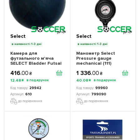
Select
Select
в наявності 1-3 дні
в наявності 1-3 дні
Камера для
Манометр Select
футзального м'яча
Pressure gauge
SELECT Bladder Futsal
mechanical (111)
416
.
00
1 336
.
00
₴
₴
12
.
48
40
.
08
₴
₴
29942
99960
610
799090
до порівняння
до порівняння