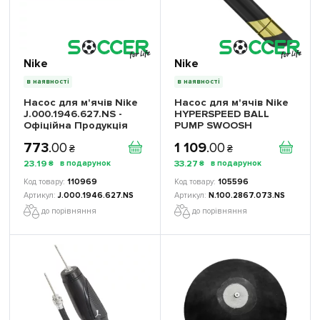
Nike
Nike
в наявності
в наявності
Насос для м'ячів Nike
Насос для м'ячів Nike
J.000.1946.627.NS -
HYPERSPEED BALL
Офіційна Продукція
PUMP SWOOSH
N.100.2867.073.NS -
773
.
00
1 109
.
00
Офіційна Продукція
₴
₴
23
.
19
33
.
27
₴
₴
110969
105596
J.000.1946.627.NS
N.100.2867.073.NS
до порівняння
до порівняння