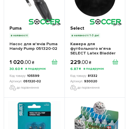
Puma
Select
в наявності
в наявності 1-3 дні
Насос для м'ячів Puma
Камера для
Handy Pump 051320-02
футбольного м'яча
SELECT Latex Bladder
1 020
.
00
229
.
00
₴
₴
30
.
60
6
.
87
₴
₴
105599
81332
051320-02
930020
до порівняння
до порівняння