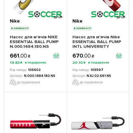
Nike
Nike
в наявності
в наявності
Насос для м'ячів NIKE
Насос для м'ячів Nike
ESSENTIAL BALL PUMP
ESSENTIAL BALL PUMP
N.000.1484.180.NS
INTL UNIVERSITY
N.KJ.02.681.NS -
661
.
00
670
.
00
Офіційна Продукція
₴
₴
19
.
83
20
.
10
₴
₴
105602
105597
N.000.1484.180.NS
N.KJ.02.681.NS
до порівняння
до порівняння