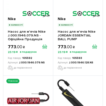
Nike
Nike
в наявності
в наявності
Насос для м'ячів Nike
Насос для м'ячів Nike
J.000.1946.079.NS -
JORDAN ESSENTIAL
Офіційна Продукція
BALL PUMP
J.000.1946.128.NS -
773
.
00
773
.
00
Офіційна Продукція
₴
₴
23
.
19
23
.
19
₴
₴
105592
105593
J.000.1946.079.NS
J.000.1946.128.NS
до порівняння
до порівняння
Новинка