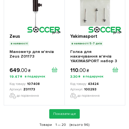
Zeus
Yakimasport
в наявності
в наявності 5-7 днів
Манометр для м'ячів
Голка для
Zeus Z01173
накачування м'ячів
YAKIMASPORT набор 3
шт.
649
.
00
110
.
00
₴
₴
19
.
47
3
.
30
₴
₴
107408
43424
Z01173
100293
до порівняння
до порівняння
Показати ще
Товари
1 —
20
(всього 96)