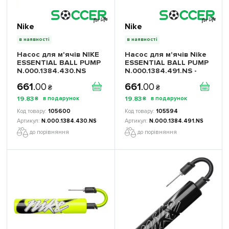
Nike
Nike
в наявності
в наявності
Насос для м'ячів NIKE
Насос для м'ячів Nike
ESSENTIAL BALL PUMP
ESSENTIAL BALL PUMP
N.000.1384.430.NS
N.000.1384.491.NS -
Офіційна Продукція
661
.
00
661
.
00
₴
₴
19
.
83
19
.
83
₴
₴
105600
105594
N.000.1384.430.NS
N.000.1384.491.NS
до порівняння
до порівняння