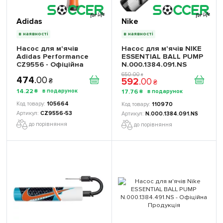
Adidas
Nike
в наявності
в наявності
Насос для м'ячів
Насос для м'ячів NIKE
Adidas Performance
ESSENTIAL BALL PUMP
CZ9556 - Офіційна
N.000.1384.091.NS
Продукція
650
.
00
₴
474
.
00
592
.
00
₴
₴
14
.
22
17
.
76
₴
₴
105664
110970
CZ9556-53
N.000.1384.091.NS
до порівняння
до порівняння