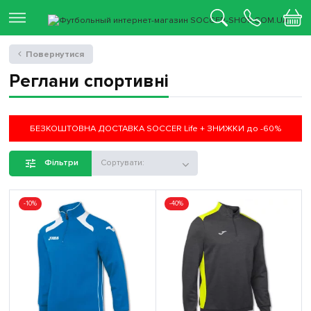
Повернутися
Реглани спортивні
БЕЗКОШТОВНА ДОСТАВКА SOCCER Life + ЗНИЖКИ до -60%
Фільтри
Сортувати:
-10%
-40%