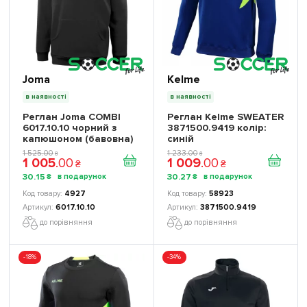
Joma
Kelme
в наявності
в наявності
Реглан Joma COMBI
Реглан Kelme SWEATER
6017.10.10 чорний з
3871500.9419 колір:
капюшоном (бавовна)
синій
1 525
.
00
1 233
.
00
₴
₴
1 005
.
00
1 009
.
00
₴
₴
30
.
15
30
.
27
₴
₴
4927
58923
6017.10.10
3871500.9419
до порівняння
до порівняння
-18%
-34%