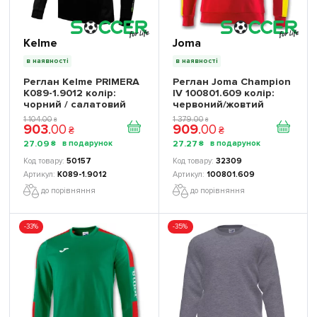
Kelme
Joma
в наявності
в наявності
Реглан Kelme PRIMERA
Реглан Joma Champion
K089-1.9012 колір:
IV 100801.609 колір:
чорний / салатовий
червоний/жовтий
1 104
.
00
1 379
.
00
₴
₴
903
.
00
909
.
00
₴
₴
27
.
09
27
.
27
₴
₴
50157
32309
K089-1.9012
100801.609
до порівняння
до порівняння
-33%
-35%