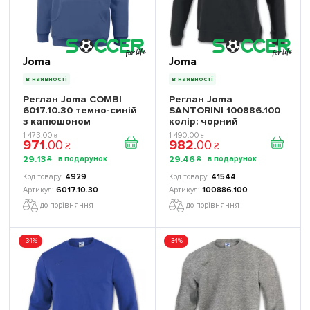
Joma
Joma
в наявності
в наявності
Реглан Joma COMBI
Реглан Joma
6017.10.30 темно-синій
SANTORINI 100886.100
з капюшоном
колір: чорний
(бавовна)
1 473
.
00
1 490
.
00
₴
₴
971
.
00
982
.
00
₴
₴
29
.
13
29
.
46
₴
₴
4929
41544
6017.10.30
100886.100
до порівняння
до порівняння
-34%
-34%