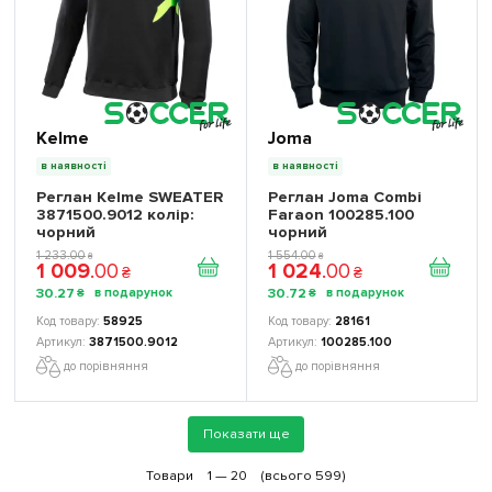
Kelme
Joma
в наявності
в наявності
Реглан Kelme SWEATER
Реглан Joma Combi
3871500.9012 колір:
Faraon 100285.100
чорний
чорний
1 233
.
00
1 554
.
00
₴
₴
1 009
.
00
1 024
.
00
₴
₴
30
.
27
30
.
72
₴
₴
58925
28161
3871500.9012
100285.100
до порівняння
до порівняння
Показати ще
Товари
1 —
20
(всього 599)