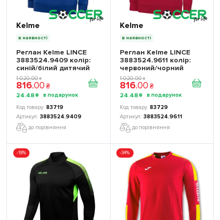
Kelme
Kelme
в наявності
в наявності
Реглан Kelme LINCE
Реглан Kelme LINCE
3883524.9409 колір:
3883524.9611 колір:
синій/білий дитячий
червоний/чорний
дитячий
1 020
.
00
1 020
.
00
₴
₴
816
.
00
816
.
00
₴
₴
24
.
48
24
.
48
₴
₴
83719
83729
3883524.9409
3883524.9611
до порівняння
до порівняння
-18%
-34%