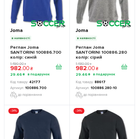
Joma
Joma
в наявності
в наявності
Реглан Joma
Реглан Joma
SANTORINI 100886.700
SANTORINI 100886.280
колір: синій
колір: сірий
1 490
.
00
1 480
.
00
₴
₴
982
.
00
982
.
00
₴
₴
29
.
46
29
.
46
₴
₴
42177
88617
100886.700
100886.280-10
до порівняння
до порівняння
-34%
-34%