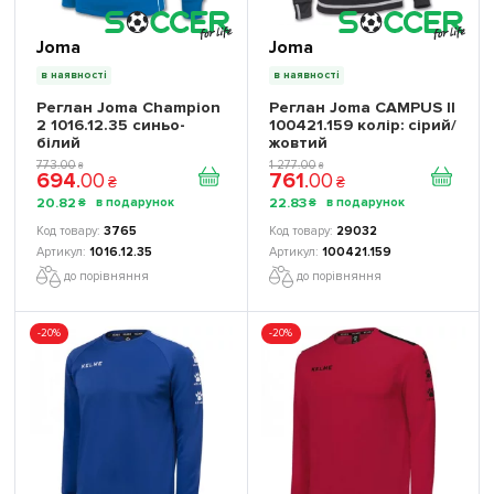
Joma
Joma
в наявності
в наявності
Реглан Joma Champion
Реглан Joma CAMPUS II
2 1016.12.35 синьо-
100421.159 колір: сірий/
білий
жовтий
773
.
00
1 277
.
00
₴
₴
694
.
00
761
.
00
₴
₴
20
.
82
22
.
83
₴
₴
3765
29032
1016.12.35
100421.159
до порівняння
до порівняння
-20%
-20%