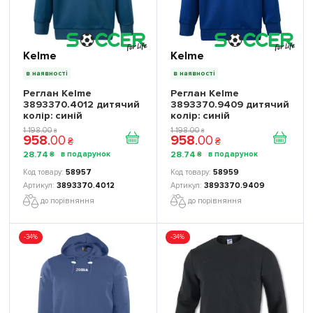
Kelme
Kelme
в наявності
в наявності
Реглан Kelme
Реглан Kelme
3893370.4012 дитячий
3893370.9409 дитячий
колір: синій
колір: синій
1 198
.
00
1 198
.
00
₴
₴
958
.
00
958
.
00
₴
₴
28
.
74
28
.
74
₴
₴
58957
58959
3893370.4012
3893370.9409
до порівняння
до порівняння
-34%
-34%