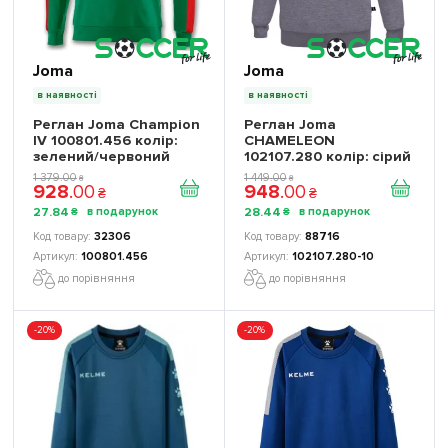
Joma
Joma
в наявності
в наявності
Реглан Joma Champion
Реглан Joma
IV 100801.456 колір:
CHAMELEON
зелений/червоний
102107.280 колір: сірий
1 379
.
00
1 449
.
00
₴
₴
928
.
00
948
.
00
₴
₴
27
.
84
28
.
44
₴
₴
32306
88716
100801.456
102107.280-10
до порівняння
до порівняння
-20%
-20%