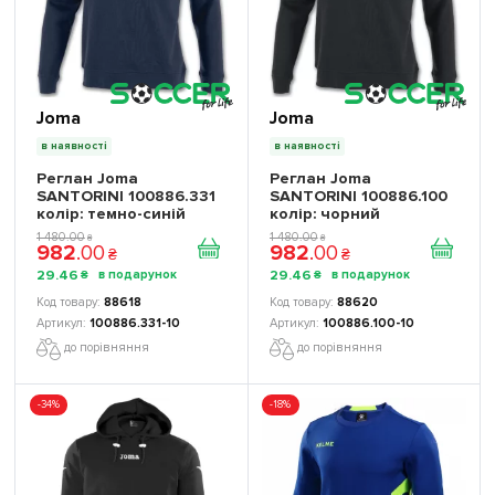
Joma
Joma
в наявності
в наявності
Реглан Joma
Реглан Joma
SANTORINI 100886.331
SANTORINI 100886.100
колір: темно-синій
колір: чорний
1 480
.
00
1 480
.
00
₴
₴
982
.
00
982
.
00
₴
₴
29
.
46
29
.
46
₴
₴
88618
88620
100886.331-10
100886.100-10
до порівняння
до порівняння
-34%
-18%