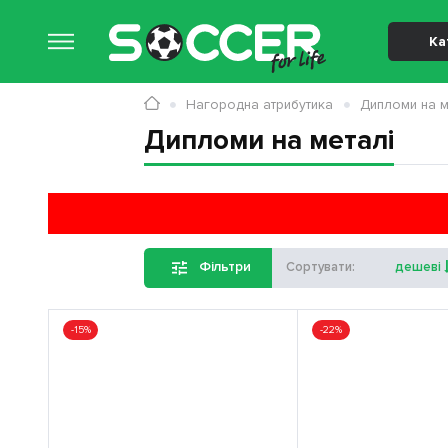
Ка
Нагородна атрибутика
Дипломи на м
Дипломи на металі
Фільтри
Сортувати:
дешеві
-15%
-22%