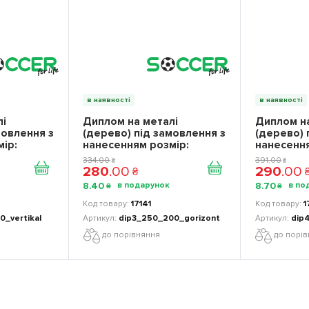
в наявності
в наявності
лі
Диплом на металі
Диплом на
мовлення з
(дерево) під замовлення з
(дерево) 
ір:
нанесенням розмір:
нанесення
250*200 мм
300*220 
334
.
00
391
.
00
₴
₴
280
.
00
290
.
00
₴
8
.
40
8
.
70
₴
₴
17141
1
0_vertikal
dip3_250_200_gorizont
dip
до порівняння
до порі