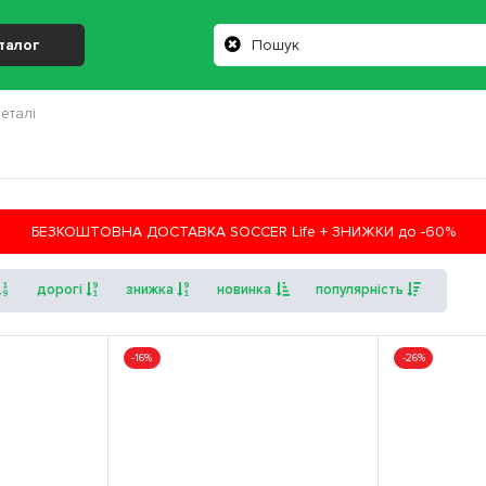
талог
еталі
БЕЗКОШТОВНА ДОСТАВКА SOCCER Life + ЗНИЖКИ до -60%
дорогі
знижка
новинка
популярність
-16%
-26%