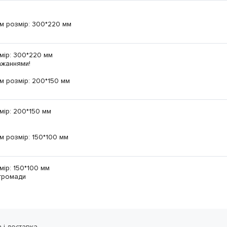
мір: 300*220 мм
бажаннями!
мір: 200*150 мм
мір: 150*100 мм
 громади
 і доставка