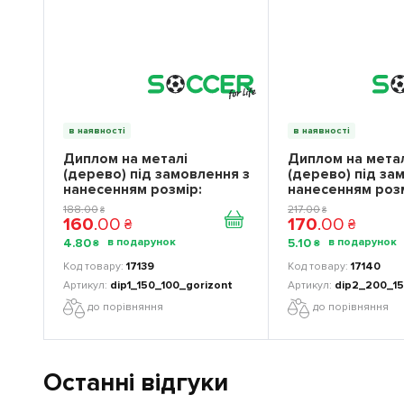
в наявності
в наявності
Диплом на металі
Диплом на мета
(дерево) під замовлення з
(дерево) під за
нанесенням розмір:
нанесенням розм
150*100 мм
200*150 мм
188
.
00
217
.
00
₴
₴
160
.
00
170
.
00
₴
₴
4
.
80
5
.
10
₴
₴
17139
17140
dip1_150_100_gorizont
dip2_200_15
до порівняння
до порівняння
Останні відгуки