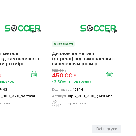
в наявності
 металі
Диплом на металі
під замовлення з
(дерево) під замовлення з
м розмір:
нанесенням розмір:
мм
380*300 мм
522
.
00
₴
450
.
00
₴
₴
13
.
50
₴
7143
17144
4_300_220_vertikal
dip5_380_300_gorizont
вняння
до порівняння
Всі відгуки