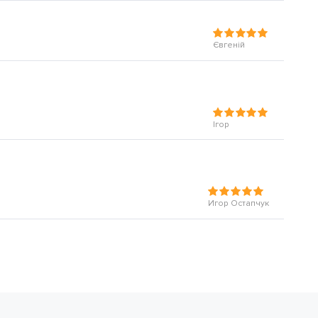
Євгеній
Ігор
Игор Остапчук