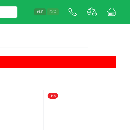
УКР
РУС
-14%