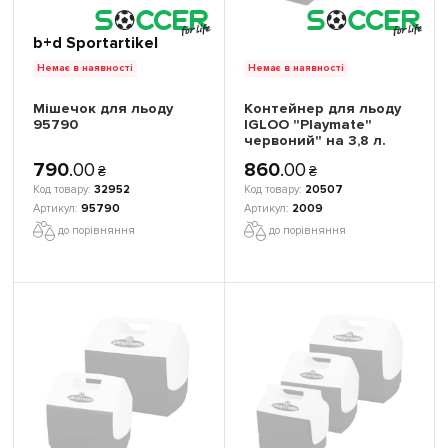
b+d Sportartikel
Немає в наявності
Немає в наявності
Мішечок для льоду
Контейнер для льоду
95790
IGLOO "Playmate"
червоний" на 3,8 л.
790
.
00
860
.
00
₴
₴
32952
20507
95790
2009
до порівняння
до порівняння