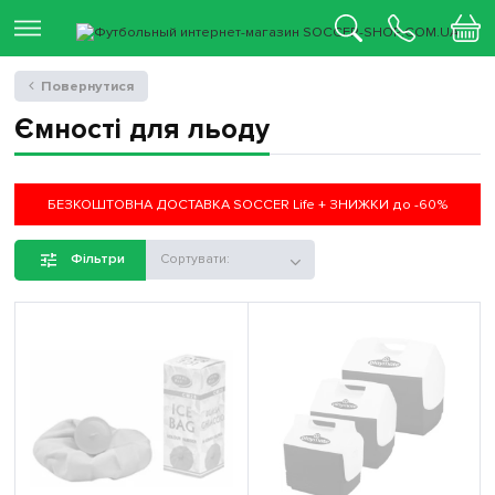
Повернутися
Ємності для льоду
БЕЗКОШТОВНА ДОСТАВКА SOCCER Life + ЗНИЖКИ до -60%
Фільтри
Сортувати: