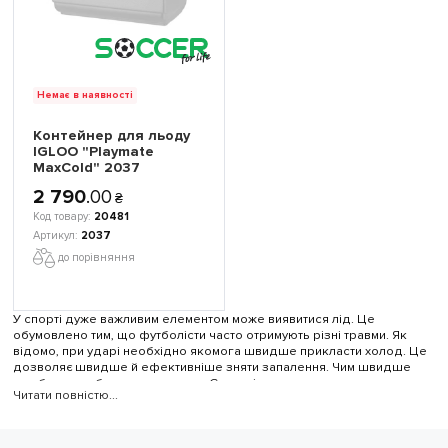
Немає в наявності
Контейнер для льоду
IGLOO "Playmate
MaxCold" 2037
2 790
.
00
₴
20481
2037
до порівняння
У спорті дуже важливим елементом може виявитися лід. Це
обумовлено тим, що футболісти часто отримують різні травми. Як
відомо, при ударі необхідно якомога швидше прикласти холод. Це
дозволяє швидше й ефективніше зняти запалення. Чим швидше
все буде зроблено, тим краще. Ємності для льоду з цих причин є
Читати повністю...
невід'ємний атрибут для більшості футбольних команд. Це
відноситься до колективів різного рівня.
Особливості ємностей для льоду