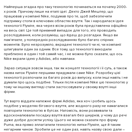
Найперша згадка про таку технологію починається на початку 2000-
х років. Причому лише на етапі ідеї. Дехто Джей Мештер, що
працював у компанії Nike, подумав про те, щоб забезпечити
підтримку стопи в ключових областях взуття. Так і народилася ідея
технології Flywire, яка через вісім років була представлена офіційно
на весь світ. Це той приємний випадок для того, хто проводить
розслідування, коли розумієш, що йдеш до розгадки. Якщо ви
пам'ятаєте, у попередніх розслідуваннях було багато спірних
моментів. Було незрозуміло, вкрадені технології чи ні, чи компанії
шпигували один за одним. Все тому, що технології виходили
приблизно в один і той самий час, і не можна було сказати, що ось
Nike вкрали ідею у Adidas, або навпаки.
Зараз ситуація зовсім інша, так як концепт технології і її суть, а також
назва ниток Flywire першими придумали саме Nike. Розробку цієї
технології розпочали за багато років до випуску, коли інші навіть і не
думали про щось подібне. Тільки після компанії Nike цю технологію у
тому чи іншому вигляді стали застосовувати у своєму взутті інші
фірми.
Тут варто віддати належне фірмі Adidas, яка хоч і робить щось
подібне у моделях бігового взуття, але жодного разу не намагалися
повторити технологію в бутсах. Натомість, вони розвивали та
вдосконалювали посадку взуття взагалі без шнурків, у чому до речі
дуже добре досягли успіху. Цього не можна сказати про фірму
Puma, яка прямо зплагіатили технологію нитки Flywire, ще й таким
негарним чином. Зробили це не один раз, навіть назву свою дали –