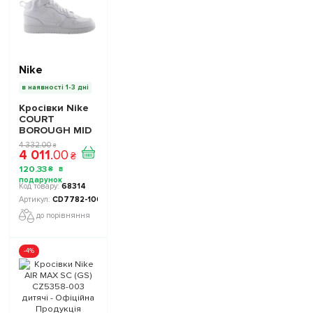
Nike
в наявності 1-3 дні
Кросівки Nike
COURT
BOROUGH MID
2 (GS) CD7782-
4 332
.
00
₴
4 011
.
00
100 дитячі -
₴
Офіційна
120
.
33
₴
Продукція
68314
CD7782-100
до порівняння
-4%