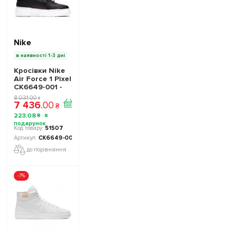
Nike
в наявності 1-3 дні
Кросівки Nike
Air Force 1 Pixel
CK6649-001 -
Офіційна
8 031
.
00
₴
7 436
.
00
Продукція
₴
223
.
08
₴
51507
CK6649-001
до порівняння
-7%