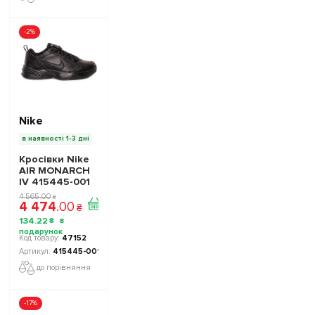
-2%
Nike
в наявності 1-3 дні
Кросівки Nike
AIR MONARCH
IV 415445-001
колір: чорний -
4 565
.
00
₴
4 474
.
00
Офіційна
₴
Продукція
134
.
22
₴
47152
415445-001
до порівняння
-17%