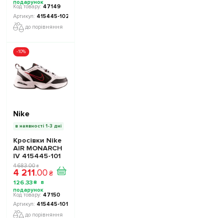
47149
415445-102
до порівняння
-10%
Nike
в наявності 1-3 дні
Кросівки Nike
AIR MONARCH
IV 415445-101
колір:
4 683
.
00
₴
4 211
.
00
мультиколор -
₴
Офіційна
126
.
33
₴
Продукція
47150
415445-101
до порівняння