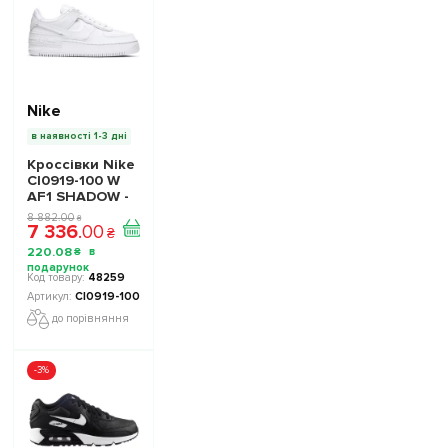
Nike
в наявності 1-3 дні
Кроссівки Nike
CI0919-100 W
AF1 SHADOW -
Офіційна
8 882
.
00
₴
7 336
.
00
Продукція
₴
220
.
08
₴
48259
CI0919-100
до порівняння
-3%