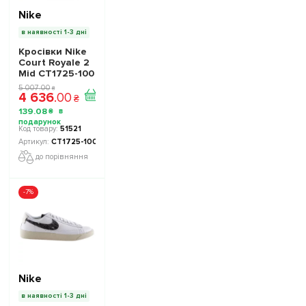
Nike
в наявності 1-3 дні
Кросівки Nike
Court Royale 2
Mid CT1725-100
жіночи -
5 007
.
00
₴
4 636
.
00
Офіційна
₴
Продукція
139
.
08
₴
51521
CT1725-100
до порівняння
-7%
Nike
в наявності 1-3 дні