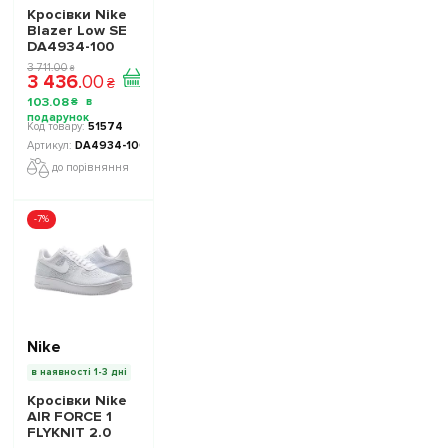
Кросівки Nike
Blazer Low SE
DA4934-100
жіночі -
3 711
.
00
₴
3 436
.
00
Офіційна
₴
Продукція
103
.
08
₴
51574
DA4934-100
до порівняння
-7%
Nike
в наявності 1-3 дні
Кросівки Nike
AIR FORCE 1
FLYKNIT 2.0