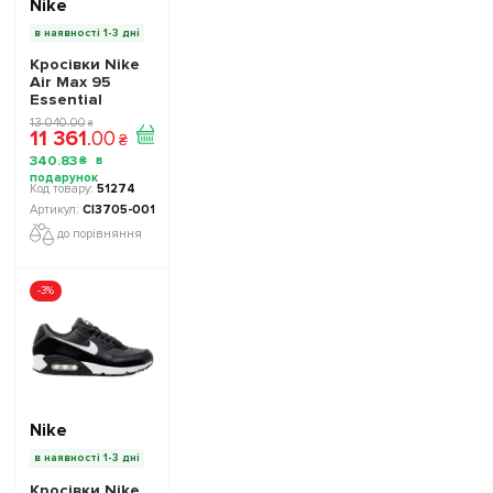
Nike
в наявності 1-3 дні
Кросівки Nike
Air Max 95
Essential
CI3705-001 -
13 040
.
00
₴
11 361
.
00
Офіційна
₴
Продукція
340
.
83
₴
51274
CI3705-001
до порівняння
-3%
Nike
в наявності 1-3 дні
Кросівки Nike