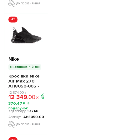
до порівняння
-4%
Nike
в наявності 1-3 дні
Кросівки Nike
Air Max 270
AH8050-005 -
Офіційна
12 874
.
00
₴
12 349
.
00
Продукція
₴
370
.
47
₴
51240
AH8050-005
до порівняння