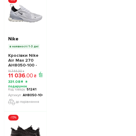
-6%
Nike
в наявності 1-3 дні
Кросівки Nike
Air Max 270
AH8050-100 -
Офіційна
11 744
.
00
₴
11 036
.
00
Продукція
₴
331
.
08
₴
51241
AH8050-100
до порівняння
-15%