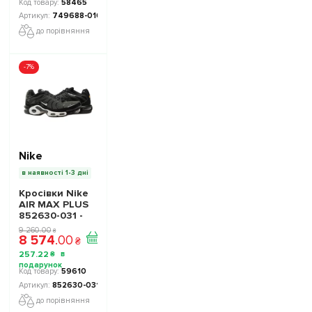
58465
749688-010
до порівняння
-7%
Nike
в наявності 1-3 дні
Кросівки Nike
AIR MAX PLUS
852630-031 -
Офіційна
9 260
.
00
₴
8 574
.
00
Продукція
₴
257
.
22
₴
59610
852630-031
до порівняння