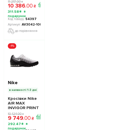
AV3042-100 -
11 217
.
00
₴
10 386
.
00
Офіційна
₴
Продукція
311
.
58
₴
54397
AV3042-100
до порівняння
-4%
Nike
в наявності 1-3 дні
Кросівки Nike
AIR MAX
INVIGOR PRINT
749688-010 -
10 124
.
00
₴
9 749
.
00
Офіційна
₴
Продукція
292
.
47
₴