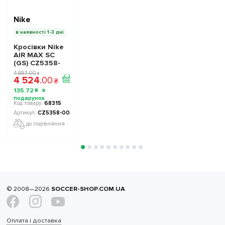
Nike
в наявності 1-3 дні
Кросівки Nike
AIR MAX SC
(GS) CZ5358-
003 дитячі -
4 697
.
00
₴
4 524
.
00
Офіційна
₴
Продукція
135
.
72
₴
68315
CZ5358-003
до порівняння
© 2008—2026
SOCCER-SHOP.COM.UA
Оплата і доставка