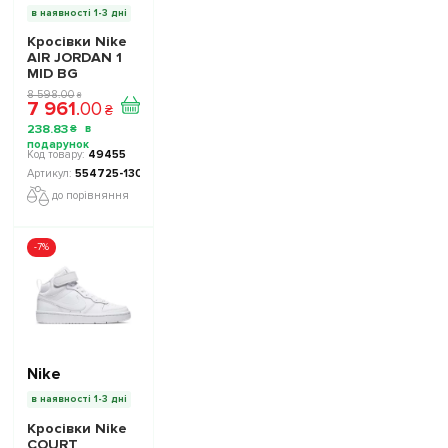
в наявності 1-3 дні
Кросівки Nike
AIR JORDAN 1
MID BG
554725-130
8 598
.
00
₴
7 961
.
00
подростковие -
₴
Офіційна
238
.
83
₴
Продукція
49455
554725-130
до порівняння
-7%
Nike
в наявності 1-3 дні
Кросівки Nike
COURT