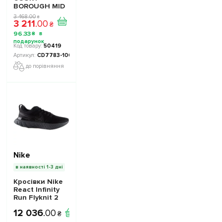
BOROUGH MID
2 PS CD7783-
3 468
.
00
₴
3 211
.
00
100 підліткові -
₴
Офіційна
96
.
33
₴
Продукція
50419
CD7783-100
до порівняння
Nike
в наявності 1-3 дні
Кросівки Nike
React Infinity
Run Flyknit 2
CT2357-003 -
12 036
.
00
Офіційна
₴
Продукція