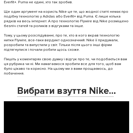
Everfit+. Puma не єдині, хто так зробив.
Ще один аргумент на користь Nike це те, що жодної статті немає про
подібну технологію у Adidas або Everfit+ від Puma. Є лише кілька
рядків на весь інтернет. А про технологію Flywire від Nike розміщено
безліч статей та роликів з відгуками та інше.
Тому, у цьому розслідуванні, про те, хто в кого вкрав технологію
нитки Flywire, все-таки вердикт однозначний. Nike її придумали,
розробили та випустили у світ. Тільки після цього інші фірми
підтягнулися і почали робити щось схоже.
Пишіть у коментарях свою думку і відгук про те, чи подобається вам
ця рубрика чи ні. Ми намагаємося зробити все для того, щоб вам
було цікаво та корисно. На цьому ми з вами прощаємось, до
побачення.
Вибрати взуття Nike..
.