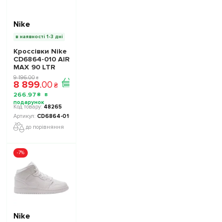
Nike
в наявності 1-3 дні
Кроссівки Nike
CD6864-010 AIR
MAX 90 LTR
(GS) - Офіційна
9 196
.
00
₴
8 899
.
00
Продукція
₴
266
.
97
₴
48265
CD6864-010
до порівняння
-7%
Nike