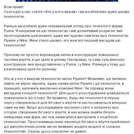
Всім привіт
Сьогодні у нас стаття «Хто у кого вкрав» і ми розберемо дуже цікаву
технологію.
Раніше ми робили дуже пізнавальний огляд про технології фірми
Puma. Я натрапив на цю технологію і мій допитливий розум не зміг
проігнорувати цей момент, адже він чудово пам'ятає про технологію
Flywire у Nike. Мені стало цікаво: хто взагалі перший вигадав цю
технологію?
Причому не просто впровадив нитки в конструкцію зовнішньої
частини взуття, а цю ідею в цілому. Насправді, ту саму суть виконує
конструкція, яка представлена і у Puma, і у Nike. Різниця у тому, що
реалізована ідея по-різному.
Хто ж у кого викрав технологію ниток Flywire? Можливо, це питання
навіть не вірно звучить, адже назва ниток Flywire і ця технологія, в
принципі, належить виключно компанії Nike. Чи справді вони
вигадали концепт технології? Для цього розслідування доведеться
повернутися до історії. Як правило, будь-які технології в першу
чергу створюються для бігового взуття та застосовуються вперше
саме на них. Якщо досліджувати численні статті з інтернету про
історію створення бігового взуття, в них можна знайти безліч
невідомих нам фірм, які теж намагалися вистрілити з подібною
технологією. Простеживши лінію еволюції бігового взуття приблизно
до двохтисячних років, ми не виявимо жодної моделі зі схожою
технологією. Скрізь щось класичне чи дивне.