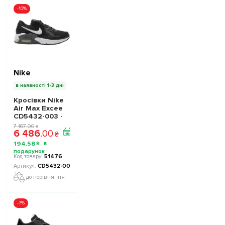
-10%
Nike
в наявності 1-3 дні
Кросівки Nike
Air Max Excee
CD5432-003 -
Офіційна
7 167
.
00
₴
6 486
.
00
Продукція
₴
194
.
58
₴
51476
CD5432-003
до порівняння
-7%