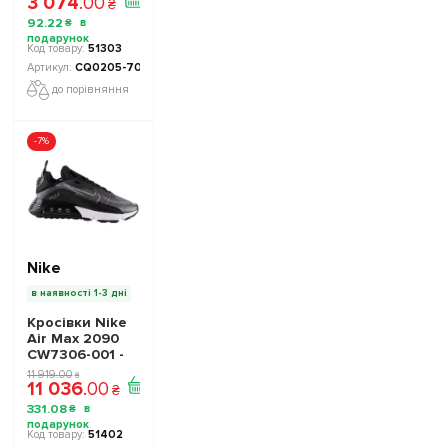
3 074
.
00
₴
92
.
22
₴
51303
CQ0205-700
до порівняння
-7%
Nike
в наявності 1-3 дні
Кросівки Nike
Air Max 2090
CW7306-001 -
Офіційна
11 919
.
00
₴
11 036
.
00
Продукція
₴
331
.
08
₴
51402