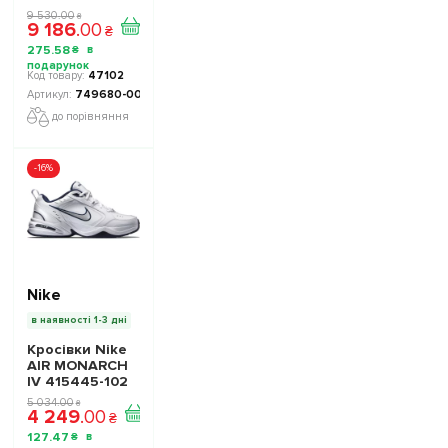
749680-001
9 530
.
00
₴
9 186
.
00
колір: чорний -
₴
Офіційна
275
.
58
₴
Продукція
47102
749680-001
до порівняння
-16%
Nike
в наявності 1-3 дні
Кросівки Nike
AIR MONARCH
IV 415445-102
колір: білий/
5 034
.
00
₴
4 249
.
00
мультиколор -
₴
Офіційна
127
.
47
₴
Продукція