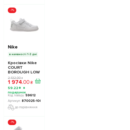
-7%
Nike
в наявності 1-3 дні
Кросівки Nike
COURT
BOROUGH LOW
(PSV) 870025-
2 132
.
00
₴
1 974
.
00
100 дитячі -
₴
Офіційна
59
.
22
₴
Продукція
59612
870025-100
до порівняння
-7%