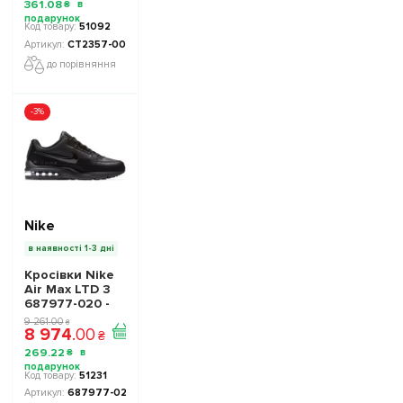
361
.
08
₴
51092
CT2357-003
до порівняння
-3%
Nike
в наявності 1-3 дні
Кросівки Nike
Air Max LTD 3
687977-020 -
Офіційна
9 261
.
00
₴
8 974
.
00
Продукція
₴
269
.
22
₴
51231
687977-020