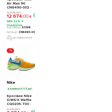
Air Max 90
CN8490-002 -
Офіційна
13 079
.
00
₴
12 674
.
00
Продукція
₴
380
.
22
₴
51298
CN8490-002
до порівняння
-7%
Nike
в наявності 1-3 дні
Кросівки Nike
D/MS/X Waffle
CQ0205-700 -
Офіційна
3 320
.
00
₴
Продукція