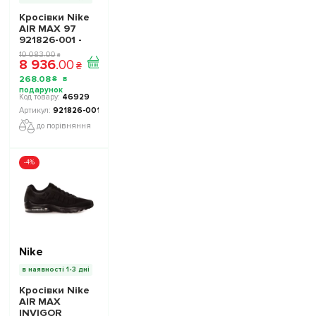
Кросівки Nike
AIR MAX 97
921826-001 -
Офіційна
10 083
.
00
₴
8 936
.
00
Продукція
₴
268
.
08
₴
46929
921826-001
до порівняння
-4%
Nike
в наявності 1-3 дні
Кросівки Nike
AIR MAX
INVIGOR