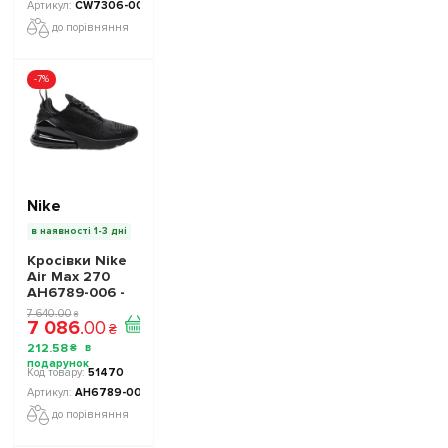
CW7306-001
до порівняння
-7%
Nike
в наявності 1-3 дні
Кросівки Nike
Air Max 270
AH6789-006 -
Офіційна
7 640
.
00
₴
7 086
.
00
Продукція
₴
212
.
58
₴
51470
AH6789-006
до порівняння