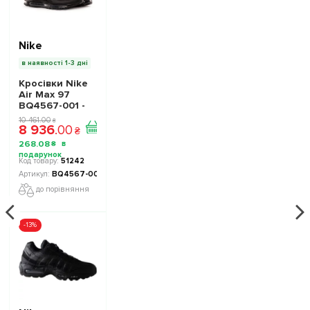
Nike
в наявності 1-3 дні
Кросівки Nike
Air Max 97
BQ4567-001 -
Офіційна
10 461
.
00
₴
8 936
.
00
Продукція
₴
268
.
08
₴
51242
BQ4567-001
до порівняння
-13%