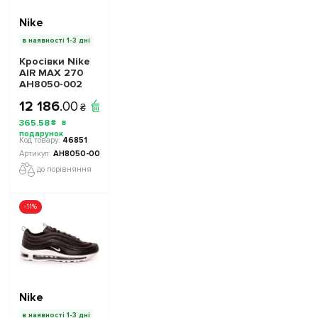
Nike
в наявності 1-3 дні
Кросівки Nike
AIR MAX 270
AH8050-002
колір: чорний/
12 186
.
00
білий -
₴
Офіційна
365
.
58
₴
Продукція
46851
AH8050-002
до порівняння
-11%
Nike
в наявності 1-3 дні