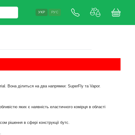
УКР
РУС
urial. Вона ділиться на два напрямки: SuperFly та Vapor.
собливістю яких є наявність еластичного комірця в області
сом рішення в сфері конструкції бутс.
.