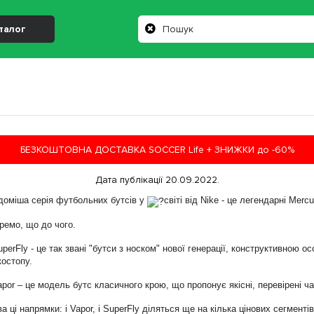
талог
БЕЗКОШТОВНА ДОСТАВКА SOCCER Life + ЗНИЖКИ до -60%
Дата публікації 20.09.2022.
доміша серія футбольних бутсів у
світі від Nike - це легендарні Merc
ремо, що до чого.
uperFly - це так звані "бутси з носком" нової генерації, конструктивною о
костопу.
apor – це модель бутс класичного крою, що пропонує якісні, перевірені ча
а ці напрямки: і Vapor, і SuperFly діляться ще на кілька цінових сегментів