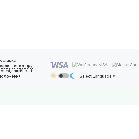
доставка
вернення товару
конфіденційності
 положення
Select Language
▼